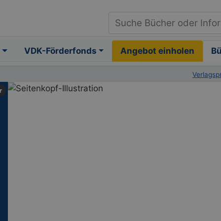
VDK-Förderfonds
Angebot einholen
B
Verlags
r