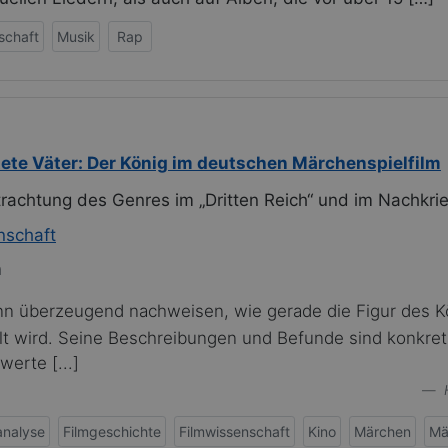
schaft
Musik
Rap
rtete Väter: Der König im deutschen Märchenspielfilm
etrachtung des Genres im „Dritten Reich“ und im Nachkr
nschaft
n
nn überzeugend nachweisen, wie gerade die Figur des K
llt wird. Seine Beschreibungen und Befunde sind konkret
erte [...]
analyse
Filmgeschichte
Filmwissenschaft
Kino
Märchen
Mä