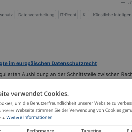
Th
schutz
Datenverarbeitung
IT-Recht
KI
Künstliche Intelligen
gte im europäischen Datenschutzrecht
gulierten Ausbildung an der Schnittstelle zwischen Re
d Informationsfreiheit
ite verwendet Cookies.
n
okies, um die Benutzerfreundlichkeit unserer Website zu verbes
hochaktuelle, mit zahlreichen umfassenden Literaturve
unserer Webseite stimmen Sie der Verwendung von Cookies gem
atenschutzbeauftragten nach der DSGVO gelungen. Das We
zu.
Weitere Informationen
t
Performance
Targeting
Fu
Clemen