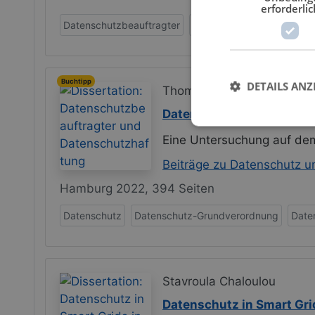
erforderlic
Datenschutzbeauftragter
Datenschutzrecht
Infor
Buchtipp
DETAILS ANZ
Thomas Scheffel
Datenschutzbeauftragte
Eine Untersuchung auf de
Beiträge zu Datenschutz un
Hamburg 2022, 394 Seiten
Datenschutz
Datenschutz-Grundverordnung
Date
Stavroula Chaloulou
Datenschutz in Smart Gri