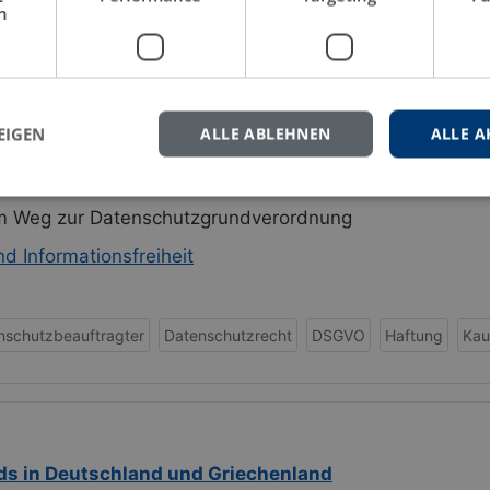
h
mationstechnologie
IT
EIGEN
ALLE ABLEHNEN
ALLE A
r und Datenschutzhaftung
m Weg zur Datenschutzgrundverordnung
d Informationsfreiheit
nschutzbeauftragter
Datenschutzrecht
DSGVO
Haftung
Kau
ds in Deutschland und Griechenland