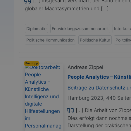
[…] Insgesamt verschafft der Band einen Ü
globaler Machtasymmetrien und [...]
Diplomatie
Entwicklungszusammenarbeit
Interkult
Politische Kommunikation
Politische Kultur
Politolin
Buchtipp
Andreas Zippel
People Analytics – Künst
Beiträge zu Datenschutz un
Hamburg 2023, 440 Seite
[…] Die Arbeit von Zipp
Dies erfolgt dann nochmals
Darstellung der praktischen 