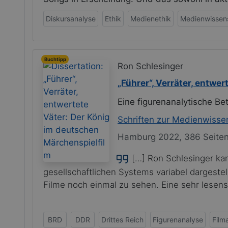
Diskursanalyse
Ethik
Medienethik
Medienwissen
Buchtipp
Ron Schlesinger
„Führer“, Verräter, entwe
Eine figurenanalytische B
Schriften zur Medienwisse
Hamburg 2022, 386 Seite
[…] Ron Schlesinger ka
gesellschaftlichen Systems variabel dargeste
Filme noch einmal zu sehen. Eine sehr lesensw
BRD
DDR
Drittes Reich
Figurenanalyse
Film