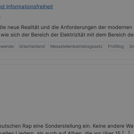
d Informationsfreiheit
n
die neue Realität und die Anforderungen der modernen 
, wie sich der Bereich der Elektrizität mit dem Bereich d
ewende
Griechenland
Messstellenbetriebsgesetz
Profiling
Sm
utschen Rap eine Sonderstellung ein. Keine andere Waffe
ellen Liedern, als auch auf Alben, die vor über 15 […]