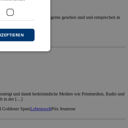
lifikation als Arbeitnehmer gerne gesehen sind und entsprechen in
KZEPTIEREN
 ansteigt und damit herkömmliche Medien wie Printmedien, Radio und
ch in der […]
l Goldener Spatz
Lebenswelt
Prix Jeunesse