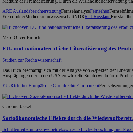
Medium der Fremderfahrung. Durch die Auslandsberichterstattung un
ARD
Auslandsberichterstattung
Fernsehanalyse
Fernsehen
Fernsehfilm
Fremdbilder
Medienkulturwissenschaft
NDR
RTL
Russland
Russlandber
Marc-Oliver Emrich
EU- und nationalrechtliche Liberalisierung des Produc
Studien zur Rechtswissenschaft
Das Buch beschäftigt sich mit der Analyse von Aspekten der Liberali
Ausprägungen der in den USA entwickelte Sonderwerbeform Product Pl
EU-Richtlinie
Europäische Grundrechte
Europarecht
Fernsehsendunge
Caroline Jäckel
Sozioökonomische Effekte durch die Wiederaufberei
Schriftenreihe innovative betriebswirtschaftliche Forschung und Praxi