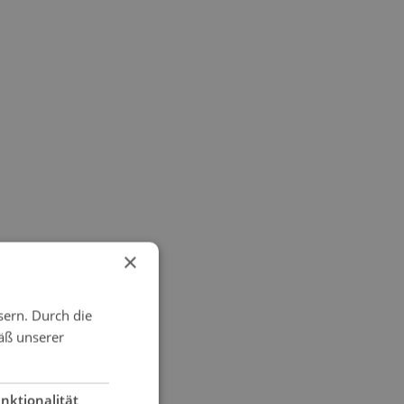
×
sern. Durch die
äß unserer
nktionalität