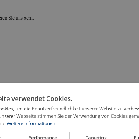
eren Sie uns gern.
ite verwendet Cookies.
okies, um die Benutzerfreundlichkeit unserer Website zu verbes
unserer Webseite stimmen Sie der Verwendung von Cookies gem
zu.
Weitere Informationen
 19. Jahrhundert
t
Performance
Targeting
Fu