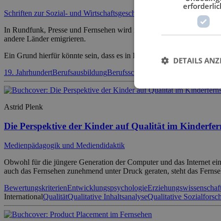
erforderlic
Schriften zur Sozial- und Wirtschaftsgeschichte
In Rundfunk, Presse und Fernsehen wird regelmäßig über ein Phänomen
andere Länder emigrieren.
Ein Grund hierfür könnte sein, dass es in Deutschland eine lange Trad
DETAILS ANZ
19. Jahrhundert
Berufsausbildung
Berufsschule
Berufsschulpflicht
Dual
Astrid Plenk
Die Perspektive der Kinder auf Qualität im Kinderfe
Medienpädagogik und Mediendidaktik
Obwohl für die jüngere Generation der Computer und das Internet ei
auch das Fernsehen zunehmend unter Druck geraten, steht das Fernseh
Bewertungskriterien
Entwicklungspsychologie
Erziehungswissenschaf
International
Qualität
Qualitative Inhaltsanalyse
Qualitative Sozialfors