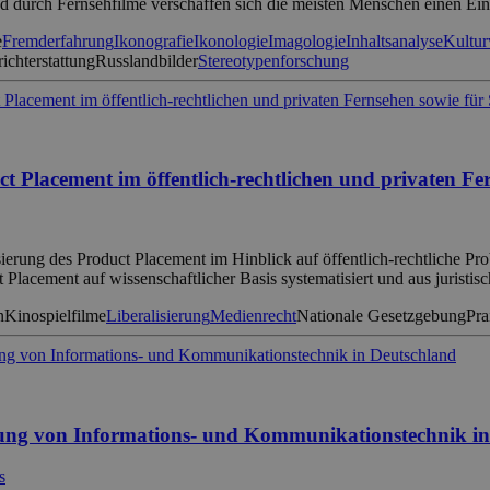
d durch Fernsehfilme verschaffen sich die meisten Menschen einen Ei
e
Fremderfahrung
Ikonografie
Ikonologie
Imagologie
Inhaltsanalyse
Kultur
ichterstattung
Russlandbilder
Stereotypenforschung
t Placement im öffentlich-rechtlichen und privaten Fer
sierung des Product Placement im Hinblick auf öffentlich-rechtliche P
acement auf wissenschaftlicher Basis systematisiert und aus juristis
n
Kinospielfilme
Liberalisierung
Medienrecht
Nationale Gesetzgebung
Pra
tung von Informations- und Kommunikationstechnik i
s