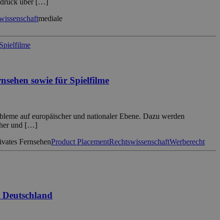
ndruck über […]
wissenschaft
mediale
nsehen sowie für Spielfilme
robleme auf europäischer und nationaler Ebene. Dazu werden
cher und […]
ivates Fernsehen
Product Placement
Rechtswissenschaft
Werberecht
n Deutschland