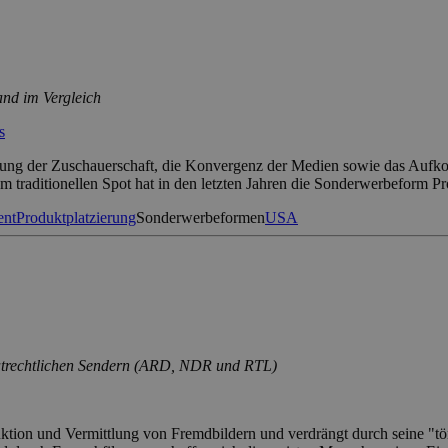
nd im Vergleich
s
ierung der Zuschauerschaft, die Konvergenz der Medien sowie das Auf
um traditionellen Spot hat in den letzten Jahren die Sonderwerbeform 
ent
Produktplatzierung
Sonderwerbeformen
USA
rivatrechtlichen Sendern (ARD, NDR und RTL)
uktion und Vermittlung von Fremdbildern und verdrängt durch seine "tö