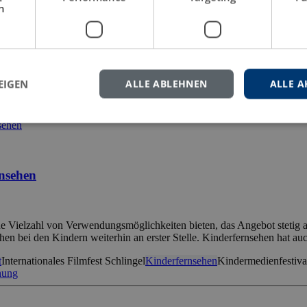
h
 berichtet, dass deutsche Facharbeiter im Ausland aufgrund ihrer Qua
ition der beruflichen Ausbildung gibt, […]
EIGEN
ALLE ABLEHNEN
ALLE A
es System
Fortbildungsschule
Geschichte
Seefahrtschule
Sonntagsschule
rnsehen
ne Vielzahl von Verwendungsmöglichkeiten bieten, das Angebot stetig
en bei den Kindern weiterhin an erster Stelle. Kinderfernsehen hat au
t
Internationales Filmfest Schlingel
Kinderfernsehen
Kindermedienfestiva
chung