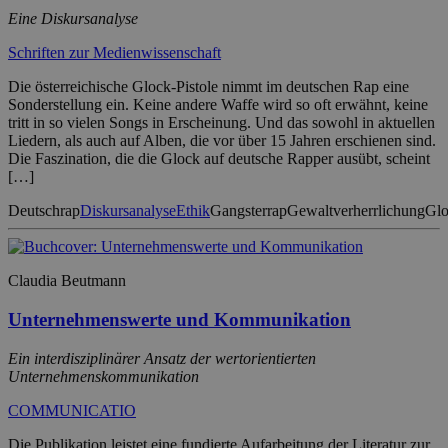
Eine Diskursanalyse
Schriften zur Medienwissenschaft
Die österreichische Glock-Pistole nimmt im deutschen Rap eine
Sonderstellung ein. Keine andere Waffe wird so oft erwähnt, keine
tritt in so vielen Songs in Erscheinung. Und das sowohl in aktuellen
Liedern, als auch auf Alben, die vor über 15 Jahren erschienen sind.
Die Faszination, die die Glock auf deutsche Rapper ausübt, scheint
[…]
Deutschrap
Diskursanalyse
Ethik
Gangsterrap
Gewaltverherrlichung
Gl
Claudia Beutmann
Unternehmenswerte und Kommunikation
Ein interdisziplinärer Ansatz der wertorientierten
Unternehmenskommunikation
COMMUNICATIO
Die Publikation leistet eine fundierte Aufarbeitung der Literatur zur