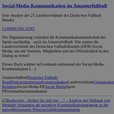
Social-Media-Kommunikation im Amateurfußball
Eine Analyse der 21 Landesverbände des Deutschen Fußball-
Bundes
COMMUNICATIO
Die Digitalisierung verändert die Kommunikationslandschaft des
Sports nachhaltig – auch im Amateurfußball. Wie nutzen die
Landesverbände des Deutschen Fußball-Bundes (DFB) Social
Media, um mit Vereinen, Mitgliedern und der Öffentlichkeit in den
Dialog zu treten?
Dieses Buch widmet sich erstmals umfassend der Social-Media-
Kommunikation […]
Amateurfußball
Deutscher Fußball-
Bund
Dialogorientierung
Kommunikation
Landesverbände
Organisatio
Relations
Social-Media-PR
Social Media
Sport-
PR
Verbandskommunikation