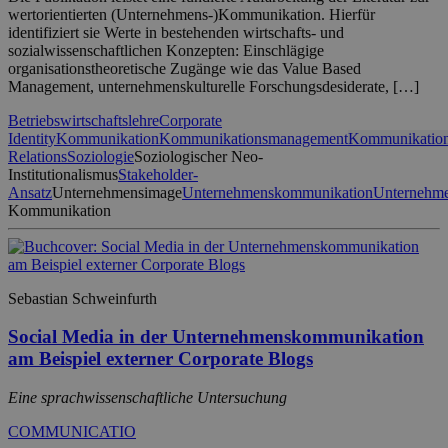
wertorientierten (Unternehmens-)Kommunikation. Hierfür
identifiziert sie Werte in bestehenden wirtschafts- und
sozialwissenschaftlichen Konzepten: Einschlägige
organisationstheoretische Zugänge wie das Value Based
Management, unternehmenskulturelle Forschungsdesiderate, […]
Betriebswirtschaftslehre
Corporate
Identity
Kommunikation
Kommunikationsmanagement
Kommunikation
Relations
Soziologie
Soziologischer Neo-
Institutionalismus
Stakeholder-
Ansatz
Unternehmensimage
Unternehmenskommunikation
Unternehme
Kommunikation
Sebastian Schweinfurth
Social Media in der Unternehmenskommunikation
am Beispiel externer Corporate Blogs
Eine sprachwissenschaftliche Untersuchung
COMMUNICATIO