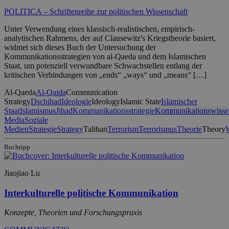
POLITICA – Schriftenreihe zur politischen Wissenschaft
Unter Verwendung eines klassisch-realistischen, empirisch-
analytischen Rahmens, der auf Clausewitz's Kriegstheorie basiert,
widmet sich dieses Buch der Untersuchung der
Kommunikationsstrategien von al-Qaeda und dem Islamischen
Staat, um potenziell verwundbare Schwachstellen entlang der
kritischen Verbindungen von „ends“ „ways“ und „means“ […]
Al-Qaeda
Al-Qaida
Communication
Strategy
Dschihad
Ideologie
Ideology
Islamic State
Islamischer
Staat
Islamismus
Jihad
Kommunikationsstrategie
Kommunikationswisse
Media
Soziale
Medien
Strategie
Strategy
Taliban
Terrorism
Terrorismus
Theorie
Theory
Buchtipp
Jiaojiao Lu
Interkulturelle politische Kommunikation
Konzepte, Theorien und Forschungspraxis