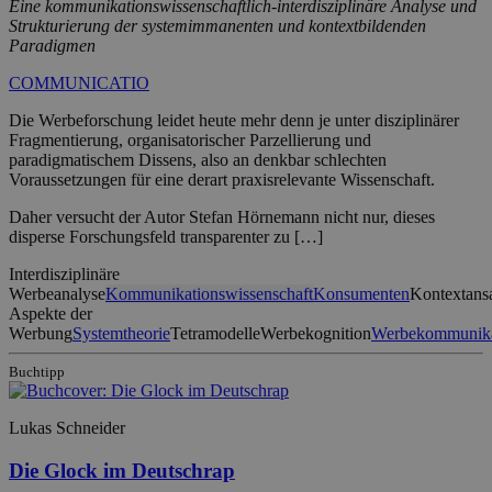
Eine kommunikationswissenschaftlich-interdisziplinäre Analyse und
Strukturierung der systemimmanenten und kontextbildenden
Paradigmen
COMMUNICATIO
Die Werbeforschung leidet heute mehr denn je unter disziplinärer
Fragmentierung, organisatorischer Parzellierung und
paradigmatischem Dissens, also an denkbar schlechten
Voraussetzungen für eine derart praxisrelevante Wissenschaft.
Daher versucht der Autor Stefan Hörnemann nicht nur, dieses
disperse Forschungsfeld transparenter zu […]
Interdisziplinäre
Werbeanalyse
Kommunikationswissenschaft
Konsumenten
Kontextans
Aspekte der
Werbung
Systemtheorie
Tetramodelle
Werbekognition
Werbekommunika
Buchtipp
Lukas Schneider
Die Glock im Deutschrap