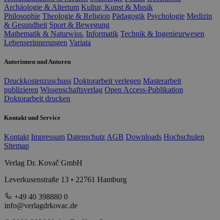
Archäologie & Altertum
Kultur, Kunst & Musik
Philosophie
Theologie & Religion
Pädagogik
Psychologie
Medizin
& Gesundheit
Sport & Bewegung
Mathematik & Naturwiss.
Informatik
Technik & Ingenieurwesen
Lebenserinnerungen
Variata
Autorinnen und Autoren
Druckkostenzuschuss
Doktorarbeit verlegen
Masterarbeit
publizieren
Wissenschaftsverlag
Open Access-Publikation
Doktorarbeit drucken
Kontakt und Service
Kontakt
Impressum
Datenschutz
AGB
Downloads
Hochschulen
Sitemap
Verlag Dr. Kovač GmbH
Leverkusenstraße 13 • 22761 Hamburg
+49 40 398880 0
info@verlagdrkovac.de