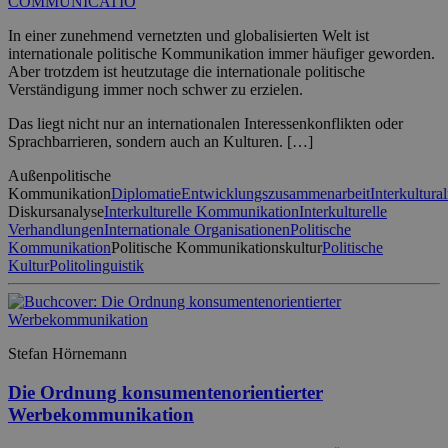
COMMUNICATIO
In einer zunehmend vernetzten und globalisierten Welt ist
internationale politische Kommunikation immer häufiger geworden.
Aber trotzdem ist heutzutage die internationale politische
Verständigung immer noch schwer zu erzielen.
Das liegt nicht nur an internationalen Interessenkonflikten oder
Sprachbarrieren, sondern auch an Kulturen. […]
Außenpolitische
Kommunikation
Diplomatie
Entwicklungszusammenarbeit
Interkultural
Diskursanalyse
Interkulturelle Kommunikation
Interkulturelle
Verhandlungen
Internationale Organisationen
Politische
Kommunikation
Politische Kommunikationskultur
Politische
Kultur
Politolinguistik
Stefan Hörnemann
Die Ordnung konsumentenorientierter
Werbekommunikation