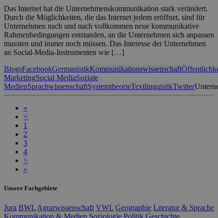
Das Internet hat die Unternehmenskommunikation stark verändert.
Durch die Möglichkeiten, die das Internet jedem eröffnet, sind für
Unternehmen nach und nach vollkommen neue kommunikative
Rahmenbedingungen entstanden, an die Unternehmen sich anpassen
mussten und immer noch müssen. Das Interesse der Unternehmen
an Social-Media-Instrumenten wie […]
Blogs
Facebook
Germanistik
Kommunikationswissenschaft
Öffentlichke
Marketing
Social Media
Soziale
Medien
Sprachwissenschaft
Systemtheorie
Textlinguistik
Twitter
Untern
«
<
1
2
3
4
>
»
Unsere Fachgebiete
Jura
BWL
Agrarwissenschaft
VWL
Geographie
Literatur & Sprache
Kommunikation & Medien
Soziologie
Politik
Geschichte