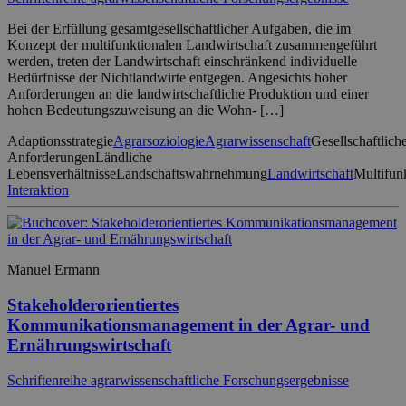
Bei der Erfüllung gesamtgesellschaftlicher Aufgaben, die im
Konzept der multifunktionalen Landwirtschaft zusammengeführt
werden, treten der Landwirtschaft einschränkend individuelle
Bedürfnisse der Nichtlandwirte entgegen. Angesichts hoher
Anforderungen an die landwirtschaftliche Produktion und einer
hohen Bedeutungszuweisung an die Wohn- […]
Adaptionsstrategie
Agrarsoziologie
Agrarwissenschaft
Gesellschaftlich
Anforderungen
Ländliche
Lebensverhältnisse
Landschaftswahrnehmung
Landwirtschaft
Multifunk
Interaktion
Manuel Ermann
Stakeholderorientiertes
Kommunikationsmanagement in der Agrar- und
Ernährungswirtschaft
Schriftenreihe agrarwissenschaftliche Forschungsergebnisse