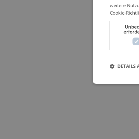
weitere Nutz
Cookie-Richtli
Unbed
erforde
DETAILS 