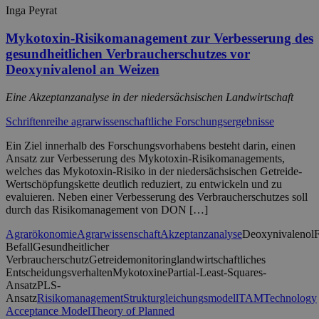
Inga Peyrat
Mykotoxin-Risikomanagement zur Verbesserung des
gesundheitlichen Verbraucherschutzes vor
Deoxynivalenol an Weizen
Eine Akzeptanzanalyse in der niedersächsischen Landwirtschaft
Schriftenreihe agrarwissenschaftliche Forschungsergebnisse
Ein Ziel innerhalb des Forschungsvorhabens besteht darin, einen
Ansatz zur Verbesserung des Mykotoxin-Risikomanagements,
welches das Mykotoxin-Risiko in der niedersächsischen Getreide-
Wertschöpfungskette deutlich reduziert, zu entwickeln und zu
evaluieren. Neben einer Verbesserung des Verbraucherschutzes soll
durch das Risikomanagement von DON […]
Agrarökonomie
Agrarwissenschaft
Akzeptanzanalyse
Deoxynivalenol
Befall
Gesundheitlicher
Verbraucherschutz
Getreidemonitoring
landwirtschaftliches
Entscheidungsverhalten
Mykotoxine
Partial-Least-Squares-
Ansatz
PLS-
Ansatz
Risikomanagement
Strukturgleichungsmodell
TAM
Technology
Acceptance Model
Theory of Planned