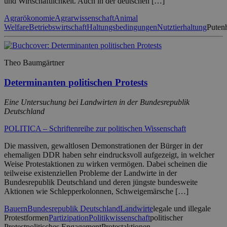
und Wirtschaftlichkeit. Auch in der deutschen […]
Agrarökonomie
Agrarwissenschaft
Animal
Welfare
Betriebswirtschaft
Haltungsbedingungen
Nutztierhaltung
Puten
Theo Baumgärtner
Determinanten politischen Protests
Eine Untersuchung bei Landwirten in der Bundesrepublik
Deutschland
POLITICA – Schriftenreihe zur politischen Wissenschaft
Die massiven, gewaltlosen Demonstrationen der Bürger in der
ehemaligen DDR haben sehr eindrucksvoll aufgezeigt, in welcher
Weise Protestaktionen zu wirken vermögen. Dabei scheinen die
teilweise existenziellen Probleme der Landwirte in der
Bundesrepublik Deutschland und deren jüngste bundesweite
Aktionen wie Schlepperkolonnen, Schweigemärsche […]
Bauern
Bundesrepublik Deutschland
Landwirte
legale und illegale
Protestformen
Partizipation
Politikwissenschaft
politischer
Protest
politisches Engagement
Protestaktionen