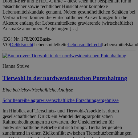
Dioxin-Eier und EHEC-Gurke – diese seien nur beispielhaft für in
tatsächlicher sowie rechtlicher Hinsicht sehr komplexe
Lebensmittelskandale genannt. Neben gesundheitlichen Schäden bei
Verbrauchern können die wirtschaftlichen Auswirkungen für die
Akteure entlang der Lebensmittelkette gravierende (wirtschaftliche)
Ausmaße annehmen. Angefangen […]
(EG) Nr. 178/2002
Basis-
VO
Deliktsrecht
Lebensmittelkette
Lebensmittelrecht
Lebensmittelskand
Hanna Strüve
Tierwohl in der nordwestdeutschen Putenhaltung
Eine betriebswirtschaftliche Analyse
Schriftenreihe agrarwissenschaftliche Forschungsergebnisse
Im Hinblick auf Tierschutz- und Tierwohl-Aspekte ist durch
gesellschaftlichen Druck ein Wandel der agrarpolitischen
Rahmenbedingungen zu erwarten, der Unsicherheiten für
landwirtschaftliche Betriebe mit sich bringt. Tierhalter geraten
zunehmend in einen Zielkonflikt zwischen Tierschutzbemühungen