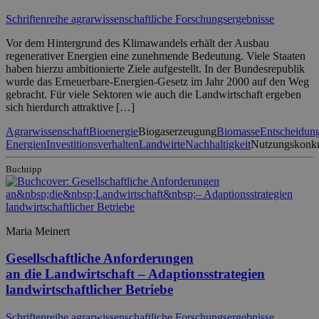
Schriftenreihe agrarwissenschaftliche Forschungsergebnisse
Vor dem Hintergrund des Klimawandels erhält der Ausbau
regenerativer Energien eine zunehmende Bedeutung. Viele Staaten
haben hierzu ambitionierte Ziele aufgestellt. In der Bundesrepublik
wurde das Erneuerbare-Energien-Gesetz im Jahr 2000 auf den Weg
gebracht. Für viele Sektoren wie auch die Landwirtschaft ergeben
sich hierdurch attraktive […]
Agrarwissenschaft
Bioenergie
Biogaserzeugung
Biomasse
Entscheidung
Energien
Investitionsverhalten
Landwirte
Nachhaltigkeit
Nutzungskonk
Buchtipp
Maria Meinert
Gesellschaftliche Anforderungen
an die Landwirtschaft – Adaptionsstrategien
landwirtschaftlicher Betriebe
Schriftenreihe agrarwissenschaftliche Forschungsergebnisse