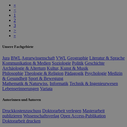
«
<
1
2
3
>
»
Unsere Fachgebiete
Jura
BWL
Agrarwissenschaft
VWL
Geographie
Literatur & Sprache
Kommunikation & Medien
Soziologie
Politik
Geschichte
Archäologie & Altertum
Kultur, Kunst & Musik
Philosophie
Theologie & Religion
Pädagogik
Psychologie
Medizin
& Gesundheit
Sport & Bewegung
Mathematik & Naturwiss.
Informatik
Technik & Ingenieurwesen
Lebenserinnerungen
Variata
Autorinnen und Autoren
Druckkostenzuschuss
Doktorarbeit verlegen
Masterarbeit
publizieren
Wissenschaftsverlag
Open Access-Publikation
Doktorarbeit drucken