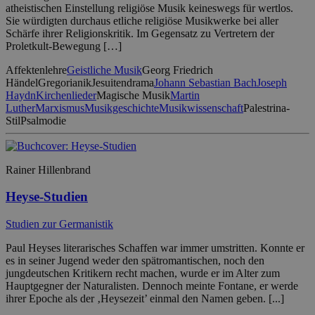
atheistischen Einstellung religiöse Musik keineswegs für wertlos.
Sie würdigten durchaus etliche religiöse Musikwerke bei aller
Schärfe ihrer Religionskritik. Im Gegensatz zu Vertretern der
Proletkult-Bewegung […]
Affektenlehre
Geistliche Musik
Georg Friedrich
Händel
Gregorianik
Jesuitendrama
Johann Sebastian Bach
Joseph
Haydn
Kirchenlieder
Magische Musik
Martin
Luther
Marxismus
Musikgeschichte
Musikwissenschaft
Palestrina-
Stil
Psalmodie
Rainer Hillenbrand
Heyse-Studien
Studien zur Germanistik
Paul Heyses literarisches Schaffen war immer umstritten. Konnte er
es in seiner Jugend weder den spätromantischen, noch den
jungdeutschen Kritikern recht machen, wurde er im Alter zum
Hauptgegner der Naturalisten. Dennoch meinte Fontane, er werde
ihrer Epoche als der ‚Heysezeit’ einmal den Namen geben. [...]