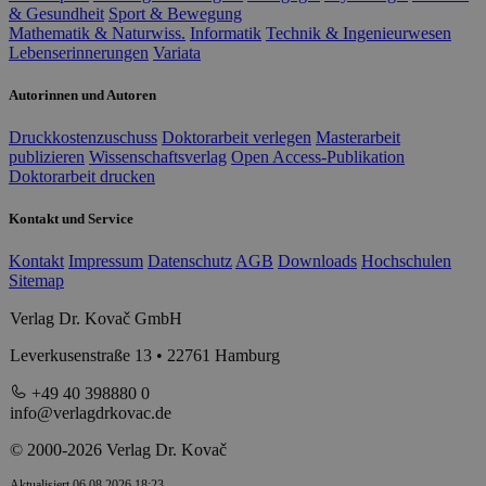
& Gesundheit
Sport & Bewegung
Mathematik & Naturwiss.
Informatik
Technik & Ingenieurwesen
Lebenserinnerungen
Variata
Autorinnen und Autoren
Druckkostenzuschuss
Doktorarbeit verlegen
Masterarbeit
publizieren
Wissenschaftsverlag
Open Access-Publikation
Doktorarbeit drucken
Kontakt und Service
Kontakt
Impressum
Datenschutz
AGB
Downloads
Hochschulen
Sitemap
Verlag Dr. Kovač GmbH
Leverkusenstraße 13 • 22761 Hamburg
+49 40 398880 0
info@verlagdrkovac.de
© 2000-2026 Verlag Dr. Kovač
Aktualisiert 06.08.2026 18:23