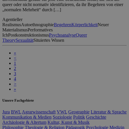
queer oder nicht normativ identifizieren, da ihr Begehren von einer
„normalen Mehrheit“ durch […]
Agentieller
Realismus
Autoethnographie
Begehren
Körperlichkeit
Neuer
Materialismus
Performatives
Ich
Postkonstruktionismus
Psychoanalyse
Queer
Theory
Sexualität
Situiertes Wissen
«
<
1
2
3
4
>
»
Unsere Fachgebiete
Jura
BWL
Agrarwissenschaft
VWL
Geographie
Literatur & Sprache
Kommunikation & Medien
Soziologie
Politik
Geschichte
Archäologie & Altertum
Kultur, Kunst & Musik
Philosophie
Theologie & Religion
Pädagogik
Psychologie
Medizin