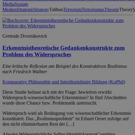
Media
Soziale
Medien
Strategie
Strategy
Taliban
Terrorism
Terrorismus
Theorie
Theory
Gertrude Dvornikovich
Erkenntnistheoretische Gedankenkonstrukte zum
Problem des Widerspruches
Eine kritische Reflexion am Beispiel des Konstruktiven Realismus
nach Friedrich Wallner
Komparative Philosophie und Interdisziplinäre Bildung (KoPhil)
Diese Studie befasst sich mit der Frage: Inwiefern erwirkt
Widerspruch wissenschaftliche Erkenntnisse? In fünf Abschnitten
wurde diese Chance bzw. Problematik untersucht.
Widerspruch wird als Bedingung von wissenschaftlicher Erkenntnis
konstituiert. Das „Realismusproblem“ ist Erhard Oeser zufolge auf
den nicht eliminierbaren Rest der […]
Absolut-Widersprüchliche Selbst-Identität
Aporon
Cognitive