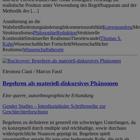
realistische Position unter Verwendung des Begriffsapparats und der
Methodik des […]
Annäherung an die
Wahrheit
Bedeutungsänderung
Inkommensurabilität
Korrespondenz
Met
Strukturalismus
Philosophie
Reduktion
Strukturelle
Kontinuität
Struktureller Realismus
Theoriewandel
Thomas S.
Kuhn
Wissenschaftlicher Fortschritt
Wissenschaftlicher
Realismus
Wissenschaftstheorie
Eleonora Ciani / Marcus Fassl
Begehren als materiell-diskursives Phänomen
Eine queere, autoethnographische Erkundung
Gender Studies – Interdisziplinäre Schriftenreihe zur
Geschlechterforschung
Begehren zu definieren ist generell ein schwieriges Unterfangen, da
es konzeptuell durch multiple und reichhaltige, sowie durchaus
widersprüchliche Nuancen geprägt ist. Begehren spielt
unvermeidbar gerade für jene eine bedeutende Rolle, die sich als