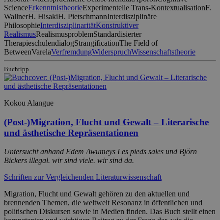
Science
Erkenntnistheorie
Experimentelle Trans-Kontextualisation
F.
Wallner
H. Hisaki
H. Pietschmann
Interdisziplinäre
Philosophie
Interdisziplinarität
Konstruktiver
Realismus
Realismusproblem
Standardisierter
Therapieschulendialog
Strangification
The Field of
Between
Varela
Verfremdung
Widerspruch
Wissenschaftstheorie
Buchtipp
Kokou Alangue
(Post-)Migration, Flucht und Gewalt – Literarische
und ästhetische Repräsentationen
Untersucht anhand Edem Awumeys
Les pieds sales
und Björn
Bickers
illegal. wir sind viele. wir sind da.
Schriften zur Vergleichenden Literaturwissenschaft
Migration, Flucht und Gewalt gehören zu den aktuellen und
brennenden Themen, die weltweit Resonanz in öffentlichen und
politischen Diskursen sowie in Medien finden. Das Buch stellt einen