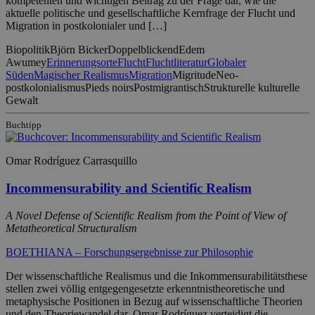
kompetenten und wichtigen Beitrag zu der Frage dar, wie die
aktuelle politische und gesellschaftliche Kernfrage der Flucht und
Migration in postkolonialer und […]
Biopolitik
Björn Bicker
Doppelblickend
Edem
Awumey
Erinnerungsorte
Flucht
Fluchtliteratur
Globaler
Süden
Magischer Realismus
Migration
Migritude
Neo-
postkolonialismus
Pieds noirs
Postmigrantisch
Strukturelle kulturelle
Gewalt
Buchtipp
Omar Rodríguez Carrasquillo
Incommensurability and Scientific Realism
A Novel Defense of Scientific Realism from the Point of View of
Metatheoretical Structuralism
BOETHIANA – Forschungsergebnisse zur Philosophie
Der wissenschaftliche Realismus und die Inkommensurabili­tätsthese
stellen zwei völlig entgegengesetzte erkenntnistheoretische und
metaphysische Positionen in Bezug auf wissenschaftliche Theorien
und den Theoriewandel dar. Omar Rodríguez verteidigt die