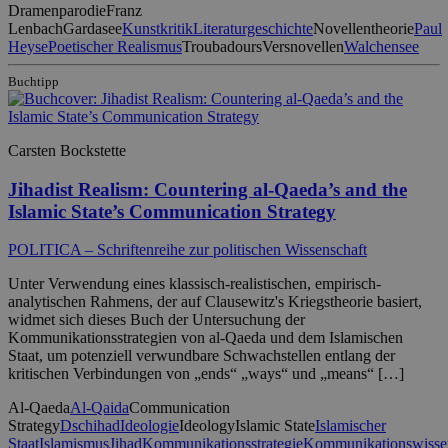
Dramenparodie
Franz
Lenbach
Gardasee
Kunstkritik
Literaturgeschichte
Novellentheorie
Paul
Heyse
Poetischer Realismus
Troubadours
Versnovellen
Walchensee
Buchtipp
Carsten Bockstette
Jihadist Realism: Countering al-Qaeda’s and the
Islamic State’s Communication Strategy
POLITICA – Schriftenreihe zur politischen Wissenschaft
Unter Verwendung eines klassisch-realistischen, empirisch-
analytischen Rahmens, der auf Clausewitz's Kriegstheorie basiert,
widmet sich dieses Buch der Untersuchung der
Kommunikationsstrategien von al-Qaeda und dem Islamischen
Staat, um potenziell verwundbare Schwachstellen entlang der
kritischen Verbindungen von „ends“ „ways“ und „means“ […]
Al-Qaeda
Al-Qaida
Communication
Strategy
Dschihad
Ideologie
Ideology
Islamic State
Islamischer
Staat
Islamismus
Jihad
Kommunikationsstrategie
Kommunikationswisse