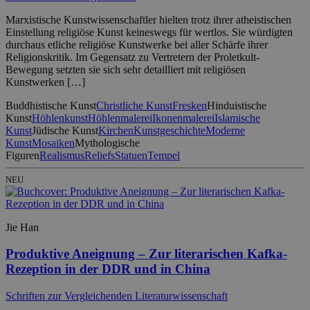
Marxistische Kunstwissenschaftler hielten trotz ihrer atheistischen
Einstellung religiöse Kunst keineswegs für wertlos. Sie würdigten
durchaus etliche religiöse Kunstwerke bei aller Schärfe ihrer
Religionskritik. Im Gegensatz zu Vertretern der Proletkult-
Bewegung setzten sie sich sehr detailliert mit religiösen
Kunstwerken […]
Buddhistische Kunst
Christliche Kunst
Fresken
Hinduistische
Kunst
Höhlenkunst
Höhlenmalerei
Ikonenmalerei
Islamische
Kunst
Jüdische Kunst
Kirchen
Kunstgeschichte
Moderne
Kunst
Mosaiken
Mythologische
Figuren
Realismus
Reliefs
Statuen
Tempel
NEU
Jie Han
Produktive Aneignung – Zur literarischen Kafka-
Rezeption in der DDR und in China
Schriften zur Vergleichenden Literaturwissenschaft