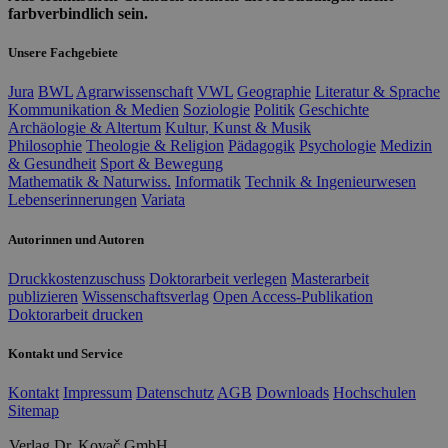
farbverbindlich sein.
Unsere Fachgebiete
Jura
BWL
Agrarwissenschaft
VWL
Geographie
Literatur & Sprache
Kommunikation & Medien
Soziologie
Politik
Geschichte
Archäologie & Altertum
Kultur, Kunst & Musik
Philosophie
Theologie & Religion
Pädagogik
Psychologie
Medizin
& Gesundheit
Sport & Bewegung
Mathematik & Naturwiss.
Informatik
Technik & Ingenieurwesen
Lebenserinnerungen
Variata
Autorinnen und Autoren
Druckkostenzuschuss
Doktorarbeit verlegen
Masterarbeit
publizieren
Wissenschaftsverlag
Open Access-Publikation
Doktorarbeit drucken
Kontakt und Service
Kontakt
Impressum
Datenschutz
AGB
Downloads
Hochschulen
Sitemap
Verlag Dr. Kovač GmbH