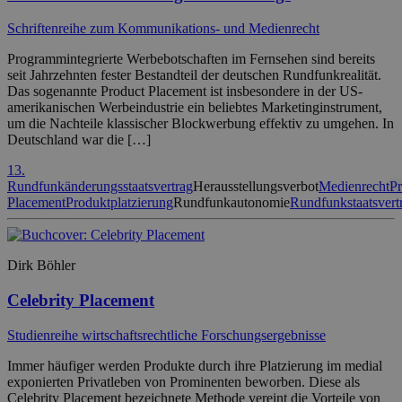
Schriftenreihe zum Kommunikations- und Medienrecht
Programmintegrierte Werbebotschaften im Fernsehen sind bereits
seit Jahrzehnten fester Bestandteil der deutschen Rundfunkrealität.
Das sogenannte Product Placement ist insbesondere in der US-
amerikanischen Werbeindustrie ein beliebtes Marketinginstrument,
um die Nachteile klassischer Blockwerbung effektiv zu umgehen. In
Deutschland war die […]
13.
Rundfunkänderungsstaatsvertrag
Herausstellungsverbot
Medienrecht
Pr
Placement
Produktplatzierung
Rundfunkautonomie
Rundfunkstaatsvert
Dirk Böhler
Celebrity Placement
Studienreihe wirtschaftsrechtliche Forschungsergebnisse
Immer häufiger werden Produkte durch ihre Platzierung im medial
exponierten Privatleben von Prominenten beworben. Diese als
Celebrity Placement bezeichnete Methode vereint die Vorteile von