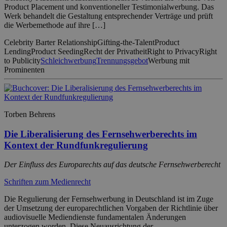
Product Placement und konventioneller Testimonialwerbung. Das
Werk behandelt die Gestaltung entsprechender Verträge und prüft
die Werbemethode auf ihre […]
Celebrity Barter Relationship
Gifting-the-Talent
Product
Lending
Product Seeding
Recht der Privatheit
Right to Privacy
Right
to Publicity
Schleichwerbung
Trennungsgebot
Werbung mit
Prominenten
Torben Behrens
Die Liberalisierung des Fernsehwerberechts im
Kontext der Rundfunkregulierung
Der Einfluss des Europarechts auf das deutsche Fernsehwerberecht
Schriften zum Medienrecht
Die Regulierung der Fernsehwerbung in Deutschland ist im Zuge
der Umsetzung der europarechtlichen Vorgaben der Richtlinie über
audiovisuelle Mediendienste fundamentalen Änderungen
unterzogen worden. Diese Neuausrichtung der