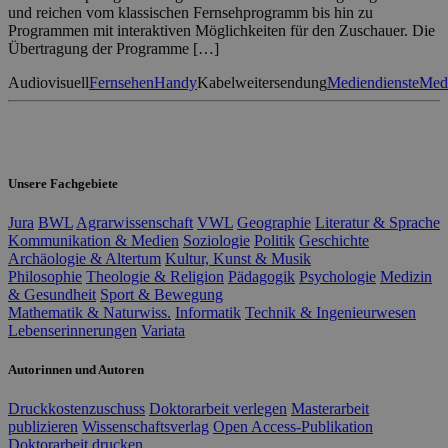
und reichen vom klassischen Fernsehprogramm bis hin zu
Programmen mit interaktiven Möglichkeiten für den Zuschauer. Die
Übertragung der Programme […]
Audiovisuell
Fernsehen
Handy
Kabelweitersendung
Mediendienste
Medi
Unsere Fachgebiete
Jura
BWL
Agrarwissenschaft
VWL
Geographie
Literatur & Sprache
Kommunikation & Medien
Soziologie
Politik
Geschichte
Archäologie & Altertum
Kultur, Kunst & Musik
Philosophie
Theologie & Religion
Pädagogik
Psychologie
Medizin
& Gesundheit
Sport & Bewegung
Mathematik & Naturwiss.
Informatik
Technik & Ingenieurwesen
Lebenserinnerungen
Variata
Autorinnen und Autoren
Druckkostenzuschuss
Doktorarbeit verlegen
Masterarbeit
publizieren
Wissenschaftsverlag
Open Access-Publikation
Doktorarbeit drucken