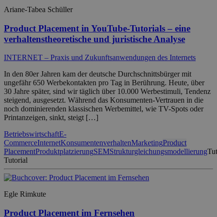
Ariane-Tabea Schüller
Product Placement in YouTube-Tutorials – eine
verhaltenstheoretische und juristische Analyse
INTERNET – Praxis und Zukunftsanwendungen des Internets
In den 80er Jahren kam der deutsche Durchschnittsbürger mit
ungefähr 650 Werbekontakten pro Tag in Berührung. Heute, über
30 Jahre später, sind wir täglich über 10.000 Werbestimuli, Tendenz
steigend, ausgesetzt. Während das Konsumenten-Vertrauen in die
noch dominierenden klassischen Werbemittel, wie TV-Spots oder
Printanzeigen, sinkt, steigt […]
Betriebswirtschaft
E-
Commerce
Internet
Konsumentenverhalten
Marketing
Product
Placement
Produktplatzierung
SEM
Strukturgleichungsmodellierung
Tut
Tutorial
Egle Rimkute
Product Placement im Fernsehen