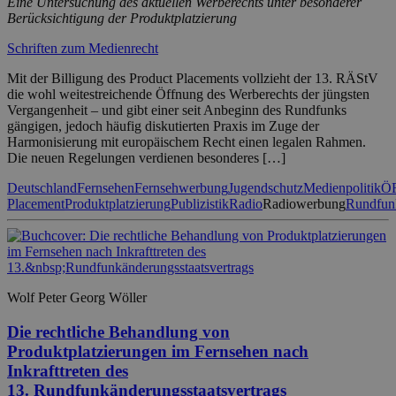
Eine Untersuchung des aktuellen Werberechts unter besonderer
Berücksichtigung der Produktplatzierung
Schriften zum Medienrecht
Mit der Billigung des Product Placements vollzieht der 13. RÄStV
die wohl weitestreichende Öffnung des Werberechts der jüngsten
Vergangenheit – und gibt einer seit Anbeginn des Rundfunks
gängigen, jedoch häufig diskutierten Praxis im Zuge der
Harmonisierung mit europäischem Recht einen legalen Rahmen.
Die neuen Regelungen verdienen besonderes […]
Deutschland
Fernsehen
Fernsehwerbung
Jugendschutz
Medienpolitik
Ö
Placement
Produktplatzierung
Publizistik
Radio
Radiowerbung
Rundfun
Wolf Peter Georg Wöller
Die rechtliche Behandlung von
Produktplatzierungen im Fernsehen nach
Inkrafttreten des
13. Rundfunkänderungsstaatsvertrags