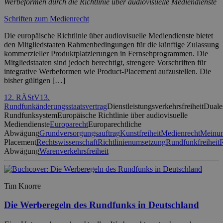
Werbeformen durch die Richtlinie über audiovisuelle Mediendienste
Schriften zum Medienrecht
Die europäische Richtlinie über audiovisuelle Mediendienste bietet
den Mitgliedstaaten Rahmenbedingungen für die künftige Zulassung
kommerzieller Produktplatzierungen in Fernsehprogrammen. Die
Mitgliedstaaten sind jedoch berechtigt, strengere Vorschriften für
integrative Werbeformen wie Product-Placement aufzustellen. Die
bisher gültigen […]
12. RÄStV
13.
Rundfunkänderungsstaatsvertrag
Dienstleistungsverkehrsfreiheit
Duale
Rundfunksystem
Europäische Richtlinie über audiovisuelle
Mediendienste
Europarecht
Europarechtliche
Abwägung
Grundversorgungsauftrag
Kunstfreiheit
Medienrecht
Meinun
Placement
Rechtswissenschaft
Richtlinienumsetzung
Rundfunkfreiheit
Abwägung
Warenverkehrsfreiheit
Tim Knorre
Die Werberegeln des Rundfunks in Deutschland