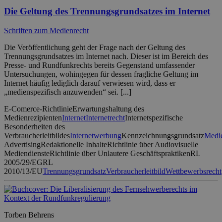
Die Geltung des Trennungsgrundsatzes im Internet
Schriften zum Medienrecht
Die Veröffentlichung geht der Frage nach der Geltung des
Trennungsgrundsatzes im Internet nach. Dieser ist im Bereich des
Presse- und Rundfunkrechts bereits Gegenstand umfassender
Untersuchungen, wohingegen für dessen fragliche Geltung im
Internet häufig lediglich darauf verwiesen wird, dass er
„medienspezifisch anzuwenden“ sei. [...]
E-Comerce-Richtlinie
Erwartungshaltung des
Medienrezipienten
Internet
Internetrecht
Internetspezifische
Besonderheiten des
Verbraucherleitbildes
Internetwerbung
Kennzeichnungsgrundsatz
Medie
Advertising
Redaktionelle Inhalte
Richtlinie über Audiovisuelle
Mediendienste
Richtlinie über Unlautere Geschäftspraktiken
RL
2005/29/EG
RL
2010/13/EU
Trennungsgrundsatz
Verbraucherleitbild
Wettbewerbsrecht
Torben Behrens