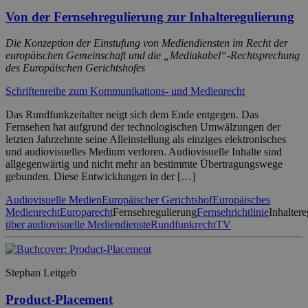
Von der Fernsehregulierung zur Inhalteregulierung
Die Konzeption der Einstufung von Mediendiensten im Recht der
europäischen Gemeinschaft und die „Mediakabel“-Rechtsprechung
des Europäischen Gerichtshofes
Schriftenreihe zum Kommunikations- und Medienrecht
Das Rundfunkzeitalter neigt sich dem Ende entgegen. Das
Fernsehen hat aufgrund der technologischen Umwälzungen der
letzten Jahrzehnte seine Alleinstellung als einziges elektronisches
und audiovisuelles Medium verloren. Audiovisuelle Inhalte sind
allgegenwärtig und nicht mehr an bestimmte Übertragungswege
gebunden. Diese Entwicklungen in der […]
Audiovisuelle Medien
Europäischer Gerichtshof
Europäisches
Medienrecht
Europarecht
Fernsehregulierung
Fernsehrichtlinie
Inhalter
über audiovisuelle Mediendienste
Rundfunkrecht
TV
Stephan Leitgeb
Product-Placement