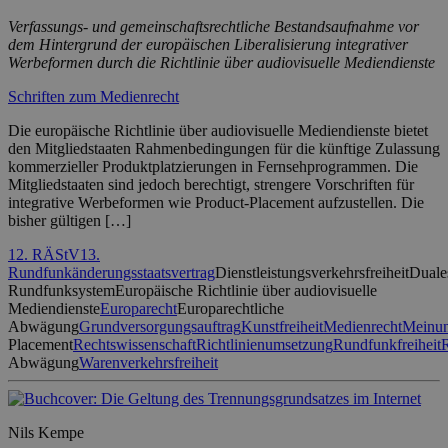
Verfassungs- und gemeinschaftsrechtliche Bestandsaufnahme vor
dem Hintergrund der europäischen Liberalisierung integrativer
Werbeformen durch die Richtlinie über audiovisuelle Mediendienste
Schriften zum Medienrecht
Die europäische Richtlinie über audiovisuelle Mediendienste bietet
den Mitgliedstaaten Rahmenbedingungen für die künftige Zulassung
kommerzieller Produktplatzierungen in Fernsehprogrammen. Die
Mitgliedstaaten sind jedoch berechtigt, strengere Vorschriften für
integrative Werbeformen wie Product-Placement aufzustellen. Die
bisher gültigen […]
12. RÄStV
13.
Rundfunkänderungsstaatsvertrag
Dienstleistungsverkehrsfreiheit
Duale
Rundfunksystem
Europäische Richtlinie über audiovisuelle
Mediendienste
Europarecht
Europarechtliche
Abwägung
Grundversorgungsauftrag
Kunstfreiheit
Medienrecht
Meinun
Placement
Rechtswissenschaft
Richtlinienumsetzung
Rundfunkfreiheit
Abwägung
Warenverkehrsfreiheit
Nils Kempe