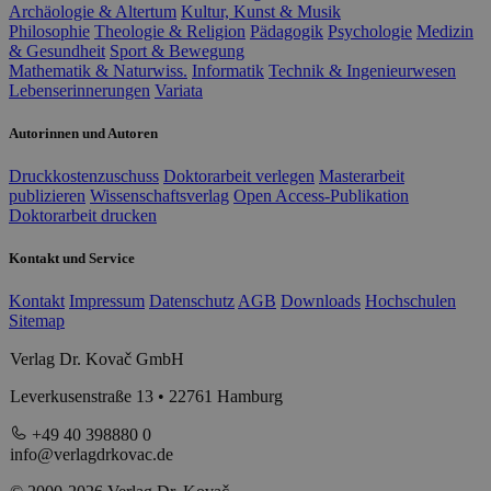
Archäologie & Altertum
Kultur, Kunst & Musik
Philosophie
Theologie & Religion
Pädagogik
Psychologie
Medizin
& Gesundheit
Sport & Bewegung
Mathematik & Naturwiss.
Informatik
Technik & Ingenieurwesen
Lebenserinnerungen
Variata
Autorinnen und Autoren
Druckkostenzuschuss
Doktorarbeit verlegen
Masterarbeit
publizieren
Wissenschaftsverlag
Open Access-Publikation
Doktorarbeit drucken
Kontakt und Service
Kontakt
Impressum
Datenschutz
AGB
Downloads
Hochschulen
Sitemap
Verlag Dr. Kovač GmbH
Leverkusenstraße 13 • 22761 Hamburg
+49 40 398880 0
info@verlagdrkovac.de