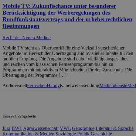
Mobile TV: Zukunftschance unter besonderer
Berücksichtigung der Werberegelungen des
Rundfunkstaatsvertrags und der urheberrechtlichen
Bestimmungen
Recht der Neuen Medien
Mobile TV steht als Oberbegriff für eine Vielzahl verschiedener
Angebote im Bereich der Übertragung audiovisueller Inhalte für den
mobilen Empfang. Die Angebote sind dabei vielfältig ausgestaltet
und reichen vom klassischen Fernsehprogramm bis hin zu
Programmen mit interaktiven Möglichkeiten für den Zuschauer. Die
Übertragung der Programme […]
Audiovisuell
Fernsehen
Handy
Kabelweitersendung
Mediendienste
Medi
Unsere Fachgebiete
Jura
BWL
Agrarwissenschaft
VWL
Geographie
Literatur & Sprache
Kommunikation & Medien
Soziologie
Politik
Geschichte