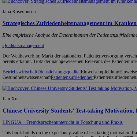
Jana Rosenbusch
Strategisches Zufriedenheitsmanagement im Kranke
Eine empirische Analyse der Determinanten der Patientenzufriedenhe
Qualitätsmanagement
Der Wettbewerb im Markt der stationären Patientenversorgung verschär
bereits erkannt. Trotz der nachgewiesenen Relevanz des Patientenurtei
Betriebswirtschaft
Dienstleistungsqualität
Einweisempfehlung
Einweise
Gesundheitswissenschaft
Patientenzufriedenheit
Patientenzufriedenhei
Jian Xu
Chinese University Students’ Test-taking Motivation
LINGUA – Fremdsprachenunterricht in Forschung und Praxis
This book builds on the expectancy-value of test taking motivation fr