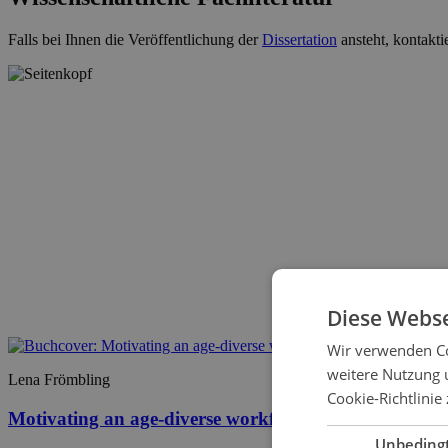
Falls bei Ihnen die Veröffentlichung der
Dissertation
ansteht, kontakti
Diese Webse
Wir verwenden Co
weitere Nutzung 
Lena Frömbling
Cookie-Richtlinie 
Motivating an age-diverse workforce in China
Unbeding