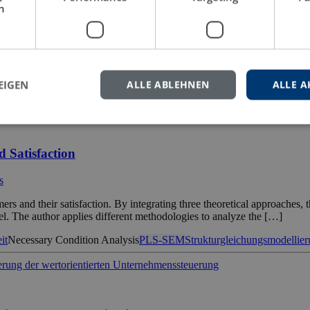
h
ern von Chinas Bevölkerung zusätzlich durch die Nachwirkungen der Ei
hung des gesetzlichen Renteneintrittsalters, einzuführen. [...]
ands-resources model
Mitarbeiterbindung
Necessary condition analysis
P
EIGEN
ALLE ABLEHNEN
ALLE A
 Satisfaction
s
s and their satisfaction. By integrating three theoretical approaches, 
. The author applies different methodologies to analyze the […]
it
Necessary Condition Analysis
PLS-SEM
Strukturgleichungsmodellie