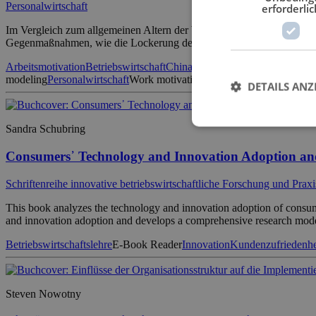
Personalwirtschaft
erforderlic
Im Vergleich zum allgemeinen Altern der Weltbevölkerung ist das Alt
Gegenmaßnahmen, wie die Lockerung der Ein-Kind-Politik und die Erhö
Arbeitsmotivation
Betriebswirtschaft
China
Employee retention
Job dem
modeling
Personalwirtschaft
Work motivation
DETAILS ANZ
Sandra Schubring
Consumers᾽ Technology and Innovation Adoption and
Schriftenreihe innovative betriebswirtschaftliche Forschung und Praxi
This book analyzes the technology and innovation adoption of consumer
and innovation adoption and develops a comprehensive research model
Betriebswirtschaftslehre
E-Book Reader
Innovation
Kundenzufriedenhe
Steven Nowotny