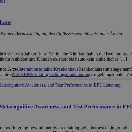
nhaus
it unter Berücksichtigung des Einflusses von einweisenden Ärzten
ft sich von Jahr zu Jahr. Zahlreiche Kliniken haben die Bedeutung der 
ls für Anbieter und Kunden existiert bis heute kein einheitlicher […]
nde Ärzte
Interaktionsqualität
Krankenhaus
Krankenkassenmanagement
tsindex
PLS-SEM
Strukturgleichungsmodellierung
Umgebungsqualität
Zu
, Metacognitive Awareness, and Test Performance in EF
amework, going beyond merely ascertaining whether test taking motivatio