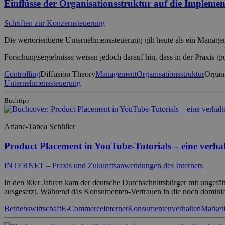
Einflüsse der Organisationsstruktur auf die Impleme
Schriften zur Konzernsteuerung
Die wertorientierte Unternehmenssteuerung gilt heute als ein Manag
Forschungsergebnisse weisen jedoch darauf hin, dass in der Praxis 
Controlling
Diffusion Theory
Management
Organisationsstruktur
Organi
Unternehmenssteuerung
Buchtipp
Ariane-Tabea Schüller
Product Placement in YouTube-Tutorials – eine verhal
INTERNET – Praxis und Zukunftsanwendungen des Internets
In den 80er Jahren kam der deutsche Durchschnittsbürger mit ungefäh
ausgesetzt. Während das Konsumenten-Vertrauen in die noch dominier
Betriebswirtschaft
E-Commerce
Internet
Konsumentenverhalten
Market