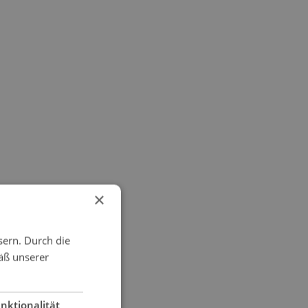
×
sern. Durch die
äß unserer
nktionalität