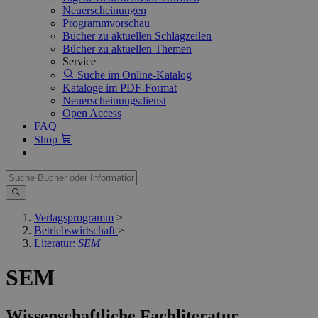
Neuerscheinungen
Programmvorschau
Bücher zu aktuellen Schlagzeilen
Bücher zu aktuellen Themen
Service
Suche im Online-Katalog
Kataloge im PDF-Format
Neuerscheinungsdienst
Open Access
FAQ
Shop
Verlagsprogramm
>
Betriebswirtschaft
>
Literatur:
SEM
SEM
Wissenschaftliche Fachliteratur