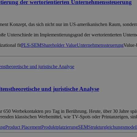
ntierung der wertorientierten Unternehmenssteuerung
ement Konzept, das sich nicht nur im US-amerikanischen Raum, sondern
große Unterschiede im Implementierungsgrad der wertorientierten Unte
zational fit
PLS-SEM
Shareholder Value
Unternehmenssteuerung
Value
tenstheoretische und juristische Analyse
r 650 Werbekontakten pro Tag in Berührung. Heute, über 30 Jahre späte
enden klassischen Werbemittel, wie TV-Spots oder Printanzeigen, sink
ing
Product Placement
Produktplatzierung
SEM
Strukturgleichungsmodel