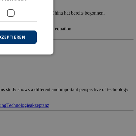
n-Kind-Politik getrieben. China hat bereits begonnen,
artial least squares structural equation
KZEPTIEREN
this study shows a different and important perspective of technology
rung
Technologieakzeptanz