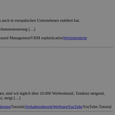
 auch in europäischen Unternehmen etabliert hat.
rnehmenssteuerung […]
-based Management
VBM sophistication
Wertorientierte
r, sind wir täglich über 10.000 Werbestimuli, Tendenz steigend,
t, steigt […]
lierung
Tutorials
Verhaltenstheorie
Werbung
YouTube
YouTube-Tutorial