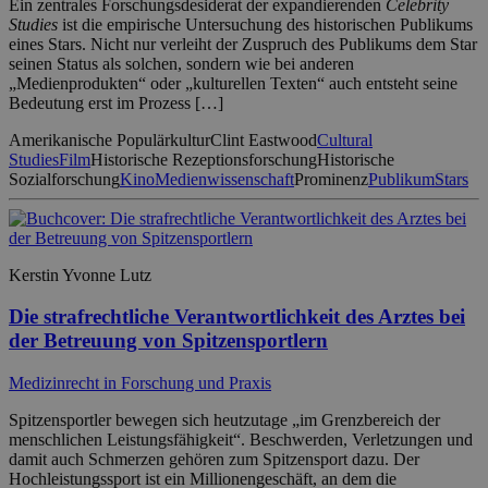
Ein zentrales Forschungsdesiderat der expandierenden
Celebrity
Studies
ist die empirische Untersuchung des historischen Publikums
eines Stars. Nicht nur verleiht der Zuspruch des Publikums dem Star
seinen Status als solchen, sondern wie bei anderen
„Medienprodukten“ oder „kulturellen Texten“ auch entsteht seine
Bedeutung erst im Prozess […]
Amerikanische Populärkultur
Clint Eastwood
Cultural
Studies
Film
Historische Rezeptionsforschung
Historische
Sozialforschung
Kino
Medienwissenschaft
Prominenz
Publikum
Stars
Kerstin Yvonne Lutz
Die strafrechtliche Verantwortlichkeit des Arztes bei
der Betreuung von Spitzensportlern
Medizinrecht in Forschung und Praxis
Spitzensportler bewegen sich heutzutage „im Grenzbereich der
menschlichen Leistungsfähigkeit“. Beschwerden, Verletzungen und
damit auch Schmerzen gehören zum Spitzensport dazu. Der
Hochleistungssport ist ein Millionengeschäft, an dem die