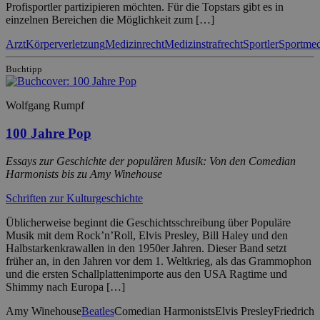
Profisportler partizipieren möchten. Für die Topstars gibt es in
einzelnen Bereichen die Möglichkeit zum […]
Arzt
Körperverletzung
Medizinrecht
Medizinstrafrecht
Sportler
Sportmed
Buchtipp
Wolfgang Rumpf
100 Jahre Pop
Essays zur Geschichte der populären Musik: Von den Comedian
Harmonists bis zu Amy Winehouse
Schriften zur Kulturgeschichte
Üblicherweise beginnt die Geschichtsschreibung über Populäre
Musik mit dem Rock’n’Roll, Elvis Presley, Bill Haley und den
Halbstarkenkrawallen in den 1950er Jahren. Dieser Band setzt
früher an, in den Jahren vor dem 1. Weltkrieg, als das Grammophon
und die ersten Schallplattenimporte aus den USA Ragtime und
Shimmy nach Europa […]
Amy Winehouse
Beatles
Comedian Harmonists
Elvis Presley
Friedrich