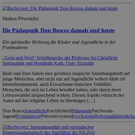
Markus Priwratzky
Die Pädagogik Don Boscos damals und heute
Ein spiritueller Heilsweg für Kinder und Jugendliche in der
Postmoderne
„Geist und Wort“ Schriftenreihe der Professur für Christliche
Spiritualität und Homiletik Kath. Univ. Eichstätt
Idole und Stars haben eine geradezu magische Anziehungskraft auf
junge Menschen, aber nicht nur auf Jugendliche wirken Idole oft
lebensbestimmend, auch Erwachsene brauchen Vorbilder,
Menschen, die sich im Leben bewährt haben, oder durch ihren
Lebenswandel ansprechend wirken. Diesen Aspekt versucht der
Autor auf das religiöse Leben zu übertragen […]
Don Bosco
Jugendliche
Kirchlichkeit
Pädagogik
Patchwork-
Jugend
Postmoderne
Präventivsystem
Psychologie
Reformpädagogik
Spi