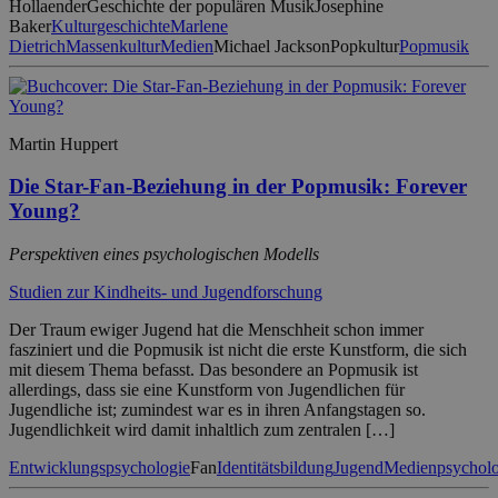
Hollaender
Geschichte der populären Musik
Josephine
Baker
Kulturgeschichte
Marlene
Dietrich
Massenkultur
Medien
Michael Jackson
Popkultur
Popmusik
Martin Huppert
Die Star-Fan-Beziehung in der Popmusik: Forever
Young?
Perspektiven eines psychologischen Modells
Studien zur Kindheits- und Jugendforschung
Der Traum ewiger Jugend hat die Menschheit schon immer
fasziniert und die Popmusik ist nicht die erste Kunstform, die sich
mit diesem Thema befasst. Das besondere an Popmusik ist
allerdings, dass sie eine Kunstform von Jugendlichen für
Jugendliche ist; zumindest war es in ihren Anfangstagen so.
Jugendlichkeit wird damit inhaltlich zum zentralen […]
Entwicklungspsychologie
Fan
Identitätsbildung
Jugend
Medienpsycholo