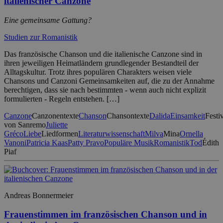
italienischer Canzone
Eine gemeinsame Gattung?
Studien zur Romanistik
Das französische Chanson und die italienische Canzone sind in
ihren jeweiligen Heimatländern grundlegender Bestandteil der
Alltagskultur. Trotz ihres populären Charakters weisen viele
Chansons und Canzoni Gemeinsamkeiten auf, die zu der Annahme
berechtigen, dass sie nach bestimmten - wenn auch nicht explizit
formulierten - Regeln entstehen. […]
Canzone
Canzonentexte
Chanson
Chansontexte
Dalida
Einsamkeit
Festi
von Sanremo
Juliette
Gréco
Liebe
Liedformen
Literaturwissenschaft
Milva
Mina
Ornella
Vanoni
Patricia Kaas
Patty Pravo
Populäre Musik
Romanistik
Tod
Édith
Piaf
Andreas Bonnermeier
Frauenstimmen im französischen Chanson und in