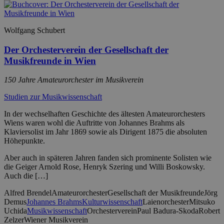
Wolfgang Schubert
Der Orchesterverein der Gesellschaft der
Musikfreunde in Wien
150 Jahre Amateurorchester im Musikverein
Studien zur Musikwissenschaft
In der wechselhaften Geschichte des ältesten Amateurorchesters
Wiens waren wohl die Auftritte von Johannes Brahms als
Klaviersolist im Jahr 1869 sowie als Dirigent 1875 die absoluten
Höhepunkte.
Aber auch in späteren Jahren fanden sich prominente Solisten wie
die Geiger Arnold Rose, Henryk Szering und Willi Boskowsky.
Auch die […]
Alfred Brendel
Amateurorchester
Gesellschaft der Musikfreunde
Jörg
Demus
Johannes Brahms
Kulturwissenschaft
Laienorchester
Mitsuko
Uchida
Musikwissenschaft
Orchesterverein
Paul Badura-Skoda
Robert
Zelzer
Wiener Musikverein