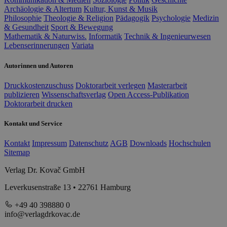
Archäologie & Altertum
Kultur, Kunst & Musik
Philosophie
Theologie & Religion
Pädagogik
Psychologie
Medizin
& Gesundheit
Sport & Bewegung
Mathematik & Naturwiss.
Informatik
Technik & Ingenieurwesen
Lebenserinnerungen
Variata
Autorinnen und Autoren
Druckkostenzuschuss
Doktorarbeit verlegen
Masterarbeit
publizieren
Wissenschaftsverlag
Open Access-Publikation
Doktorarbeit drucken
Kontakt und Service
Kontakt
Impressum
Datenschutz
AGB
Downloads
Hochschulen
Sitemap
Verlag Dr. Kovač GmbH
Leverkusenstraße 13 • 22761 Hamburg
+49 40 398880 0
info@verlagdrkovac.de