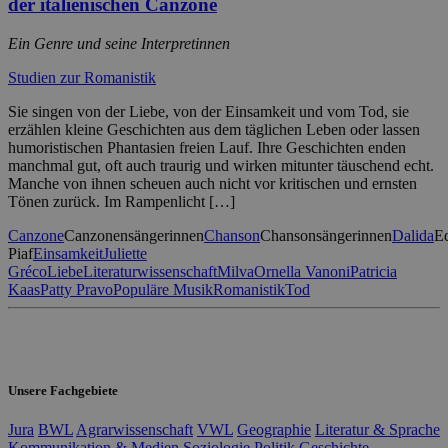
der italienischen Canzone
Ein Genre und seine Interpretinnen
Studien zur Romanistik
Sie singen von der Liebe, von der Einsamkeit und vom Tod, sie
erzählen kleine Geschichten aus dem täglichen Leben oder lassen
humoristischen Phantasien freien Lauf. Ihre Geschichten enden
manchmal gut, oft auch traurig und wirken mitunter täuschend echt.
Manche von ihnen scheuen auch nicht vor kritischen und ernsten
Tönen zurück. Im Rampenlicht […]
Canzone
Canzonensängerinnen
Chanson
Chansonsängerinnen
Dalida
Ed
Piaf
Einsamkeit
Juliette
Gréco
Liebe
Literaturwissenschaft
Milva
Ornella Vanoni
Patricia
Kaas
Patty Pravo
Populäre Musik
Romanistik
Tod
Unsere Fachgebiete
Jura
BWL
Agrarwissenschaft
VWL
Geographie
Literatur & Sprache
Kommunikation & Medien
Soziologie
Politik
Geschichte