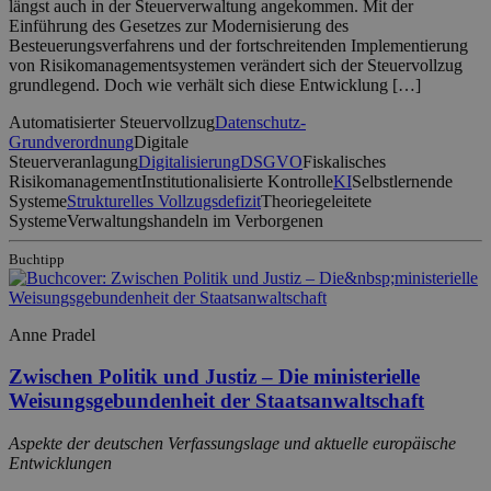
längst auch in der Steuerverwaltung angekommen. Mit der
Einführung des Gesetzes zur Modernisierung des
Besteuerungsverfahrens und der fortschreitenden Implementierung
von Risikomanagementsystemen verändert sich der Steuervollzug
grundlegend. Doch wie verhält sich diese Entwicklung […]
Automatisierter Steuervollzug
Datenschutz-
Grundverordnung
Digitale
Steuerveranlagung
Digitalisierung
DSGVO
Fiskalisches
Risikomanagement
Institutionalisierte Kontrolle
KI
Selbstlernende
Systeme
Strukturelles Vollzugsdefizit
Theoriegeleitete
Systeme
Verwaltungshandeln im Verborgenen
Buchtipp
Anne Pradel
Zwischen Politik und Justiz – Die ministerielle
Weisungsgebundenheit der Staatsanwaltschaft
Aspekte der deutschen Verfassungslage und aktuelle europäische
Entwicklungen