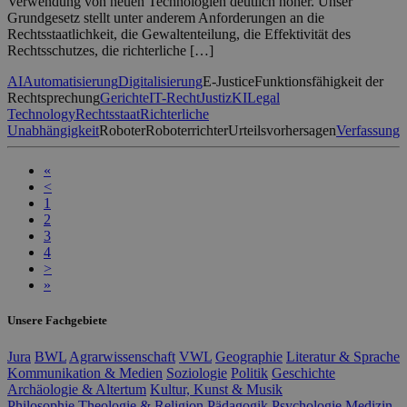
Verwendung von neuen Technologien deutlich höher. Unser
Grundgesetz stellt unter anderem Anforderungen an die
Rechtsstaatlichkeit, die Gewaltenteilung, die Effektivität des
Rechtsschutzes, die richterliche […]
AI
Automatisierung
Digitalisierung
E-Justice
Funktionsfähigkeit der
Rechtsprechung
Gerichte
IT-Recht
Justiz
KI
Legal
Technology
Rechtsstaat
Richterliche
Unabhängigkeit
Roboter
Roboterrichter
Urteilsvorhersagen
Verfassung
«
<
1
2
3
4
>
»
Unsere Fachgebiete
Jura
BWL
Agrarwissenschaft
VWL
Geographie
Literatur & Sprache
Kommunikation & Medien
Soziologie
Politik
Geschichte
Archäologie & Altertum
Kultur, Kunst & Musik
Philosophie
Theologie & Religion
Pädagogik
Psychologie
Medizin