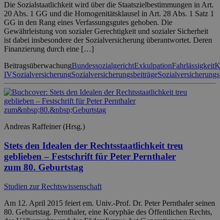
Die Sozialstaatlichkeit wird über die Staatszielbestimmungen in Art.
20 Abs. 1 GG und die Homogenitätsklausel in Art. 28 Abs. 1 Satz 1
GG in den Rang eines Verfassungsgutes gehoben. Die
Gewährleistung von sozialer Gerechtigkeit und sozialer Sicherheit
ist dabei insbesondere der Sozialversicherung überantwortet. Deren
Finanzierung durch eine […]
Beitragsüberwachung
Bundessozialgericht
Exkulpation
Fahrlässigkeit
K
IV
Sozialversicherung
Sozialversicherungsbeiträge
Sozialversicherungs
Andreas Raffeiner (Hrsg.)
Stets den Idealen der Rechtsstaatlichkeit treu
geblieben – Festschrift für Peter Pernthaler
zum 80. Geburtstag
Studien zur Rechtswissenschaft
Am 12. April 2015 feiert em. Univ.-Prof. Dr. Peter Pernthaler seinen
80. Geburtstag. Pernthaler, eine Koryphäe des Öffentlichen Rechts,