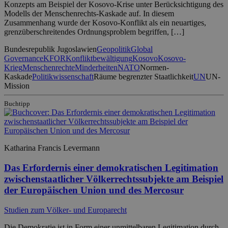
Konzepts am Beispiel der Kosovo-Krise unter Berücksichtigung des
Modells der Menschenrechts-Kaskade auf. In diesem
Zusammenhang wurde der Kosovo-Konflikt als ein neuartiges,
grenzüberschreitendes Ordnungsproblem begriffen, […]
Bundesrepublik Jugoslawien
Geopolitik
Global
Governance
KFOR
Konfliktbewältigung
Kosovo
Kosovo-
Krieg
Menschenrechte
Minderheiten
NATO
Normen-
Kaskade
Politikwissenschaft
Räume begrenzter Staatlichkeit
UN
UN-
Mission
Buchtipp
Katharina Francis Levermann
Das Erfordernis einer demokratischen Legitimation
zwischenstaatlicher Völkerrechtssubjekte am Beispiel
der Europäischen Union und des Mercosur
Studien zum Völker- und Europarecht
Die Demokratie ist in Form einer unmittelbaren Legitimation durch