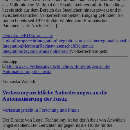
das Volk mit dem Merkmal der Staatlichkeit verknüpft. Doch längst
hat sie sich aus dem Bereich des Staatlichen hinausgewagt und in
zwischenstaatlichen Völkerrechtssubjekten Eingang gefunden. So
finden bereits seit 1979 direkte Wahlen zum Europäischen
Parlament statt. Auch der […]
Demokratie
EU
Europäische
Union
Europarecht
Integration
Integrationsprozess
Interregionalismus
La
Integration
Mercosur
Rechtswissenschaft
Regionale
Integration
Regionalismus
Völkerrecht
Völkerrechtssubjekt
Buchtipp
Franziska Wahedi
Verfassungsrechtliche Anforderungen an die
Automatisierung der Justiz
Verfassungsrecht in Forschung und Praxis
Der Einsatz von Legal Technology ist bei der Arbeit von Anwälten
längst etabliert. Bei Gerichten hingegen ist die Hürde für die