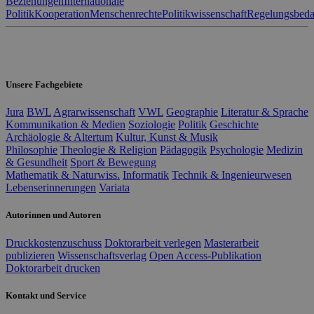
Beziehungen
Internationale
Politik
Kooperation
Menschenrechte
Politikwissenschaft
Regelungsbeda
Unsere Fachgebiete
Jura
BWL
Agrarwissenschaft
VWL
Geographie
Literatur & Sprache
Kommunikation & Medien
Soziologie
Politik
Geschichte
Archäologie & Altertum
Kultur, Kunst & Musik
Philosophie
Theologie & Religion
Pädagogik
Psychologie
Medizin
& Gesundheit
Sport & Bewegung
Mathematik & Naturwiss.
Informatik
Technik & Ingenieurwesen
Lebenserinnerungen
Variata
Autorinnen und Autoren
Druckkostenzuschuss
Doktorarbeit verlegen
Masterarbeit
publizieren
Wissenschaftsverlag
Open Access-Publikation
Doktorarbeit drucken
Kontakt und Service