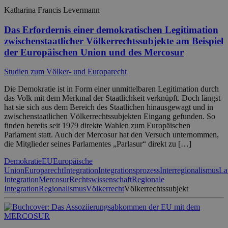
Katharina Francis Levermann
Das Erfordernis einer demokratischen Legitimation
zwischenstaatlicher Völkerrechtssubjekte am Beispiel
der Europäischen Union und des Mercosur
Studien zum Völker- und Europarecht
Die Demokratie ist in Form einer unmittelbaren Legitimation durch
das Volk mit dem Merkmal der Staatlichkeit verknüpft. Doch längst
hat sie sich aus dem Bereich des Staatlichen hinausgewagt und in
zwischenstaatlichen Völkerrechtssubjekten Eingang gefunden. So
finden bereits seit 1979 direkte Wahlen zum Europäischen
Parlament statt. Auch der Mercosur hat den Versuch unternommen,
die Mitglieder seines Parlamentes „Parlasur“ direkt zu […]
Demokratie
EU
Europäische
Union
Europarecht
Integration
Integrationsprozess
Interregionalismus
La
Integration
Mercosur
Rechtswissenschaft
Regionale
Integration
Regionalismus
Völkerrecht
Völkerrechtssubjekt