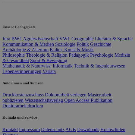
Unsere Fachgebiete
Jura
BWL
Agrarwissenschaft
VWL
Geographie
Literatur & Sprache
Kommunikation & Medien
Soziologie
Politik
Geschichte
Archäologie & Altertum
Kultur, Kunst & Musik
Philosophie
Theologie & Religion
Pädagogik
Psychologie
Medizin
& Gesundheit
Sport & Bewegung
Mathematik & Naturwiss.
Informatik
Technik & Ingenieurwesen
Lebenserinnerungen
Variata
Autorinnen und Autoren
Druckkostenzuschuss
Doktorarbeit verlegen
Masterarbeit
publizieren
Wissenschaftsverlag
Open Access-Publikation
Doktorarbeit drucken
Kontakt und Service
Kontakt
Impressum
Datenschutz
AGB
Downloads
Hochschulen
Sitemap