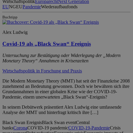
Wirtschaftspolitik
Europarecht
Next Generation
EU
NGEU
Pandemie
Wiederaufbaufonds
Buchtipp
Alex Ludwig
Covid-19 als „Black Swan“ Ereignis
Untersuchung zur Bestätigung oder Widerlegung der „Modern
Monetary Theory“ Annahmen in Krisenzeiten
Wirtschaftspolitik in Forschung und Praxis
Die Modern Monetary Theory (MMT) hat seit der Finanzkrise 2008
zunehmend an Bedeutung gewonnen. Doch wie bewähren sich ihre
Grundannahmen in einer globalen Krise wie der COVID-19-
Pandemie, einem unerwarteten „Black Swan“-Ereignis?
In seinem Debütwerk präsentiert Alex Ludwig eine umfassende
Analyse der MMT und hinterfragt kritisch ihre […]
Black Swan Ereignis
Black Swan event
Central
banks
Corona
COVID-19 pandemic
COVID-19-Pandemie
Crisis