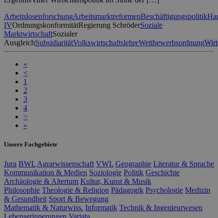
Arbeitslosenforschung
Arbeitsmarktreformen
Beschäftigungspolitik
Har
IV
Ordnungskonformität
Regierung Schröder
Soziale
Marktwirtschaft
Sozialer
Ausgleich
Subsidiarität
Volkswirtschaftslehre
Wettbewerbsordnung
Wirt
«
<
1
2
3
4
>
»
Unsere Fachgebiete
Jura
BWL
Agrarwissenschaft
VWL
Geographie
Literatur & Sprache
Kommunikation & Medien
Soziologie
Politik
Geschichte
Archäologie & Altertum
Kultur, Kunst & Musik
Philosophie
Theologie & Religion
Pädagogik
Psychologie
Medizin
& Gesundheit
Sport & Bewegung
Mathematik & Naturwiss.
Informatik
Technik & Ingenieurwesen
Lebenserinnerungen
Variata