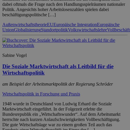
dabei oftmals die Frage nach den Handlungsspielräumen nationaler
Politik. Angesichts hoher Arbeitslosenzahlen spielen dabei
beschäftigungspolitische […]
Außenwirtschaftstheorie
EU
Europäische Integration
Europäische
Union
Globalisierung
Standortpolitik
Volkswirtschaftslehre
Vollbeschäf
Sabine Vogel
Die Soziale Marktwirtschaft als Leitbild für die
Wirtschaftspolitik
am Beispiel der Arbeitsmarktpolitik der Regierung Schröder
Wirtschaftspolitik in Forschung und Praxis
1948 wurde in Deutschland von Ludwig Erhard die Soziale
Marktwirtschaft eingeführt. In der Folgezeit erlebte die
Bundesrepublik ein „Wirtschaftswunder“. Auf dem Arbeitsmarkt
herrschte nach kurzen Anlaufschwierigkeiten Vollbeschäftigung.
Die gute Wirtschaftslage war zu einem großen Teil auch das
Ergebnis einer Wirtschaftspolitik im Sinne der […]