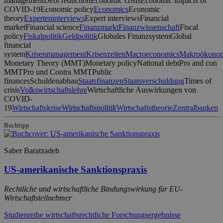
management
Debt reduction
Economic crisis
Economic impacts of
COVID-19
Economic policy
Economics
Economic
theory
Experteninterviews
Expert interviews
Financial
market
Financial science
Finanzmarkt
Finanzwissenschaft
Fiscal
policy
Fiskalpolitik
Geldpolitik
Globales Finanzsystem
Global
financial
system
Krisenmanagement
Krisenzeiten
Macroeconomics
Makroökono
Monetary Theory (MMT)
Monetary policy
National debt
Pro and con
MMT
Pro und Contra MMT
Public
finances
Schuldenabbau
Staatsfinanzen
Staatsverschuldung
Times of
crisis
Volkswirtschaftslehre
Wirtschaftliche Auswirkungen von
COVID-
19
Wirtschaftskrise
Wirtschaftspolitik
Wirtschaftstheorie
Zentralbanken
Buchtipp
Saber Baratzadeh
US-amerikanische Sanktionspraxis
Rechtliche und wirtschaftliche Bindungswirkung für EU-
Wirtschaftsteilnehmer
Studienreihe wirtschaftsrechtliche Forschungsergebnisse