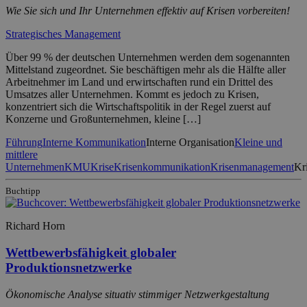
Wie Sie sich und Ihr Unternehmen effektiv auf Krisen vorbereiten!
Strategisches Management
Über 99 % der deutschen Unternehmen werden dem sogenannten
Mittelstand zugeordnet. Sie beschäftigen mehr als die Hälfte aller
Arbeitnehmer im Land und erwirtschaften rund ein Drittel des
Umsatzes aller Unternehmen. Kommt es jedoch zu Krisen,
konzentriert sich die Wirtschaftspolitik in der Regel zuerst auf
Konzerne und Großunternehmen, kleine […]
Führung
Interne Kommunikation
Interne Organisation
Kleine und
mittlere
Unternehmen
KMU
Krise
Krisenkommunikation
Krisenmanagement
Kr
Buchtipp
Richard Horn
Wettbewerbsfähigkeit globaler
Produktionsnetzwerke
Ökonomische Analyse situativ stimmiger Netzwerkgestaltung