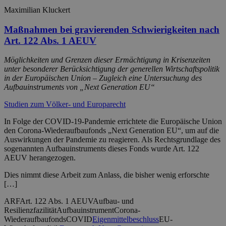
Maximilian Kluckert
Maßnahmen bei gravierenden Schwierigkeiten nach
Art. 122 Abs. 1 AEUV
Möglichkeiten und Grenzen dieser Ermächtigung in Krisenzeiten
unter besonderer Berücksichtigung der generellen Wirtschaftspolitik
in der Europäischen Union – Zugleich eine Untersuchung des
Aufbauinstruments von „Next Generation EU“
Studien zum Völker- und Europarecht
In Folge der COVID-19-Pandemie errichtete die Europäische Union
den Corona-Wiederaufbaufonds „Next Generation EU“, um auf die
Auswirkungen der Pandemie zu reagieren. Als Rechtsgrundlage des
sogenannten Aufbauinstruments dieses Fonds wurde Art. 122
AEUV herangezogen.
Dies nimmt diese Arbeit zum Anlass, die bisher wenig erforschte
[…]
ARF
Art. 122 Abs. 1 AEUV
Aufbau- und
Resilienzfazilität
Aufbauinstrument
Corona-
Wiederaufbaufonds
COVID
Eigenmittelbeschluss
EU-