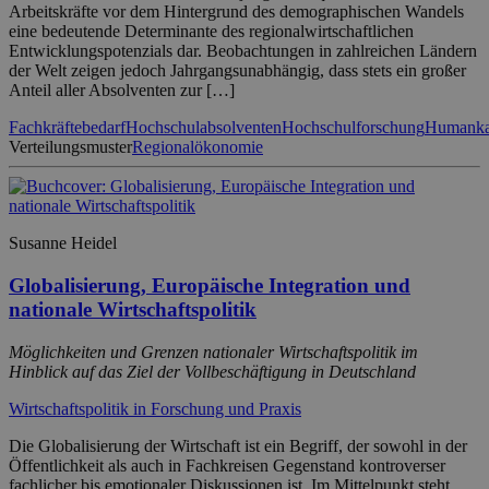
Arbeitskräfte vor dem Hintergrund des demographischen Wandels
eine bedeutende Determinante des regionalwirtschaftlichen
Entwicklungspotenzials dar. Beobachtungen in zahlreichen Ländern
der Welt zeigen jedoch Jahrgangsunabhängig, dass stets ein großer
Anteil aller Absolventen zur […]
Fachkräftebedarf
Hochschulabsolventen
Hochschulforschung
Humanka
Verteilungsmuster
Regionalökonomie
Susanne Heidel
Globalisierung, Europäische Integration und
nationale Wirtschaftspolitik
Möglichkeiten und Grenzen nationaler Wirtschaftspolitik im
Hinblick auf das Ziel der Vollbeschäftigung in Deutschland
Wirtschaftspolitik in Forschung und Praxis
Die Globalisierung der Wirtschaft ist ein Begriff, der sowohl in der
Öffentlichkeit als auch in Fachkreisen Gegenstand kontroverser
fachlicher bis emotionaler Diskussionen ist. Im Mittelpunkt steht