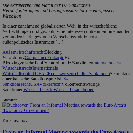
Die extraterritoriale Macht der US-Sanktionen –
Herausforderungen und Lösungsansätze für die europäische
Wirtschaft
In einer zunehmend globalisierten Welt, in der wirtschaftliche
Verflechtungen und geopolitische Interessen untrennbar miteinander
verbunden sind, gewinnen Wirtschaftssanktionen als
außenpolitisches Instrument […]
Außenwirtschaftsrecht
Blocking-
Verordnung
Compliance
Embargo
EU-
Blockingvorschriften
Extraterritoriale Sanktionen
Internationales
Wirtschaftsrecht
Internationale
Wirtschaftspolitik
OFAC
Rechtswissenschaften
Sanktionen
Sekundärsa
amerikanische Sanktionspraxis
US-
Sanktionsrecht
USA
Völkerrecht
Völkerrechtswidrige
Sanktionen
Wirtschaftsrecht
Wirtschaftssanktionen
Buchtipp
Kire Jovanov
From an Informal Meeting towards the Euro Area’s