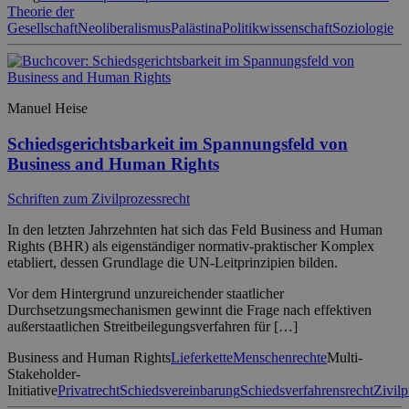
Theorie der
Gesellschaft
Neoliberalismus
Palästina
Politikwissenschaft
Soziologie
Manuel Heise
Schiedsgerichtsbarkeit im Spannungsfeld von
Business and Human Rights
Schriften zum Zivilprozessrecht
In den letzten Jahrzehnten hat sich das Feld Business and Human
Rights (BHR) als eigenständiger normativ-praktischer Komplex
etabliert, dessen Grundlage die UN-Leitprinzipien bilden.
Vor dem Hintergrund unzureichender staatlicher
Durchsetzungsmechanismen gewinnt die Frage nach effektiven
außerstaatlichen Streitbeilegungsverfahren für […]
Business and Human Rights
Lieferkette
Menschenrechte
Multi-
Stakeholder-
Initiative
Privatrecht
Schiedsvereinbarung
Schiedsverfahrensrecht
Zivilp