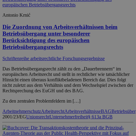
Antonio Krnić
Die Zuordnung von Arbeitsverhältnissen beim
Betriebsübergang unter besonderer
Berücksichtigung des europäischen
Betriebsübergangsrechts
Schriftenreihe arbeitsrechtliche Forschungsergebnisse
Das Betriebsübergangsrecht zählt zu den „Dauerbrennern“ im
europäischen Arbeitsrecht und stellt in rechtlicher wie tatsächlicher
Hinsicht einen überaus konfliktbeladenen Bereich dar. Dies folgt
nicht zuletzt aus dem Verhältnis und dem Wechselspiel zwischen der
Rechtsprechung des EuGH und des BAG.
Zu den zentralen Problemfeldern im […]
Arbeitnehmerschutz
Arbeitsrecht
Arbeitsverhältnisse
BAG
Betriebsübe
2001/23/EG
Unionsrecht
Unternehmerfreiheit
§ 613a BGB