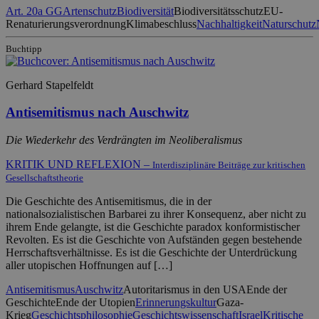
Art. 20a GG
Artenschutz
Biodiversität
Biodiversitätsschutz
EU-
Renaturierungsverordnung
Klimabeschluss
Nachhaltigkeit
Naturschutz
Buchtipp
Gerhard Stapelfeldt
Antisemitismus nach Auschwitz
Die Wiederkehr des Verdrängten im Neoliberalismus
KRITIK UND REFLEXION –
Interdisziplinäre Beiträge zur kritischen
Gesellschaftstheorie
Die Geschichte des Antisemitismus, die in der
nationalsozialistischen Barbarei zu ihrer Konsequenz, aber nicht zu
ihrem Ende gelangte, ist die Geschichte paradox konformistischer
Revolten. Es ist die Geschichte von Aufständen gegen bestehende
Herrschaftsverhältnisse. Es ist die Geschichte der Unterdrückung
aller utopischen Hoffnungen auf […]
Antisemitismus
Auschwitz
Autoritarismus in den USA
Ende der
Geschichte
Ende der Utopien
Erinnerungskultur
Gaza-
Krieg
Geschichtsphilosophie
Geschichtswissenschaft
Israel
Kritische