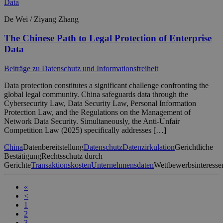
De Wei / Ziyang Zhang
The Chinese Path to Legal Protection of Enterprise
Data
Beiträge zu Datenschutz und Informationsfreiheit
Data protection constitutes a significant challenge confronting the
global legal community. China safeguards data through the
Cybersecurity Law, Data Security Law, Personal Information
Protection Law, and the Regulations on the Management of
Network Data Security. Simultaneously, the Anti-Unfair
Competition Law (2025) specifically addresses […]
China
Datenbereitstellung
Datenschutz
Datenzirkulation
Gerichtliche
Bestätigung
Rechtsschutz durch
Gerichte
Transaktionskosten
Unternehmensdaten
Wettbewerbsinteresse
«
<
1
2
3