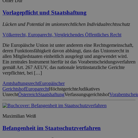
Ömer Dür
Vorlagepflicht und Staatshaftung
Lücken und Potential im unionsrechtlichen Individualrechtsschutz
Völkerrecht, Europarecht, Vergleichendes Öffentliches Recht
Die Europäische Union ist unter anderem eine Rechtsgemeinschaft,
deren Funktionsfähigkeit davon abhängt, dass das Unionsrecht in
allen Mitgliedstaaten einheitlich ausgelegt und angewendet wird.
Ein zentrales Instrument hierfür ist das Vorabentscheidungsverfahren
gemäß Art. 267 AEUV, das nationale letztinstanzliche Gerichte
verpflichtet, bei […]
Amtshaftungsrecht
Europäischer
Gerichtshof
Europarecht
Höchstgerichte
Judikatives
Unrecht
Österreich
Staatshaftung
Verfassungsgerichtshof
Vorabentschei
Maximilian Weiß
Befangenheit im Staatsschutzverfahren