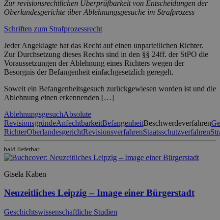
Zur revisionsrechtlichen Überprüfbarkeit von Entscheidungen der
Oberlandesgerichte über Ablehnungsgesuche im Strafprozess
Schriften zum Strafprozessrecht
Jeder Angeklagte hat das Recht auf einen unparteilichen Richter.
Zur Durchsetzung dieses Rechts sind in den §§ 24ff. der StPO die
Voraussetzungen der Ablehnung eines Richters wegen der
Besorgnis der Befangenheit einfachgesetzlich geregelt.
Soweit ein Befangenheitsgesuch zurückgewiesen worden ist und die
Ablehnung einen erkennenden […]
Ablehnungsgesuch
Absolute
Revisionsgründe
Anfechtbarkeit
Befangenheit
Beschwerdeverfahren
Ge
Richter
Oberlandesgericht
Revisionsverfahren
Staatsschutzverfahren
Str
bald lieferbar
Gisela Kaben
Neuzeitliches Leipzig – Image einer Bürgerstadt
Geschichtswissenschaftliche Studien