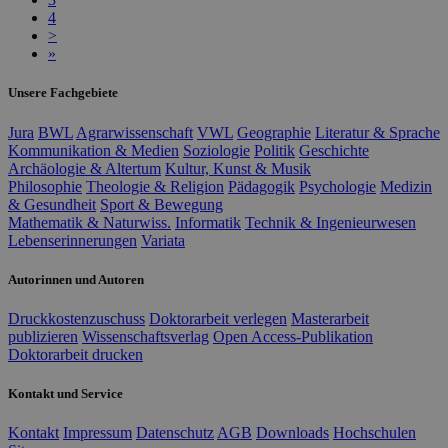
4
>
»
Unsere Fachgebiete
Jura
BWL
Agrarwissenschaft
VWL
Geographie
Literatur & Sprache
Kommunikation & Medien
Soziologie
Politik
Geschichte
Archäologie & Altertum
Kultur, Kunst & Musik
Philosophie
Theologie & Religion
Pädagogik
Psychologie
Medizin
& Gesundheit
Sport & Bewegung
Mathematik & Naturwiss.
Informatik
Technik & Ingenieurwesen
Lebenserinnerungen
Variata
Autorinnen und Autoren
Druckkostenzuschuss
Doktorarbeit verlegen
Masterarbeit
publizieren
Wissenschaftsverlag
Open Access-Publikation
Doktorarbeit drucken
Kontakt und Service
Kontakt
Impressum
Datenschutz
AGB
Downloads
Hochschulen