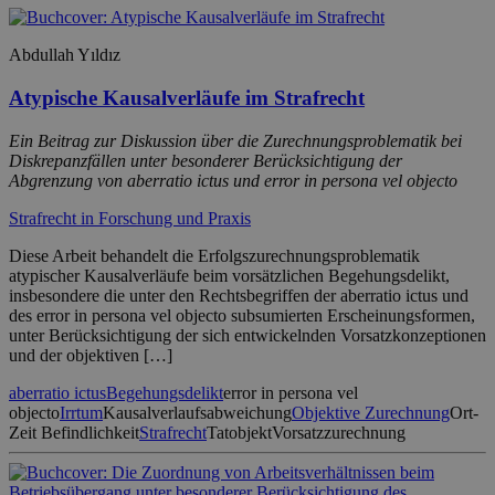
Abdullah Yıldız
Atypische Kausalverläufe im Strafrecht
Ein Beitrag zur Diskussion über die Zurechnungsproblematik bei
Diskrepanzfällen unter besonderer Berücksichtigung der
Abgrenzung von aberratio ictus und error in persona vel objecto
Strafrecht in Forschung und Praxis
Diese Arbeit behandelt die Erfolgszurechnungsproblematik
atypischer Kausalverläufe beim vorsätzlichen Begehungsdelikt,
insbesondere die unter den Rechtsbegriffen der aberratio ictus und
des error in persona vel objecto subsumierten Erscheinungsformen,
unter Berücksichtigung der sich entwickelnden Vorsatzkonzeptionen
und der objektiven […]
aberratio ictus
Begehungsdelikt
error in persona vel
objecto
Irrtum
Kausalverlaufsabweichung
Objektive Zurechnung
Ort-
Zeit Befindlichkeit
Strafrecht
Tatobjekt
Vorsatzzurechnung