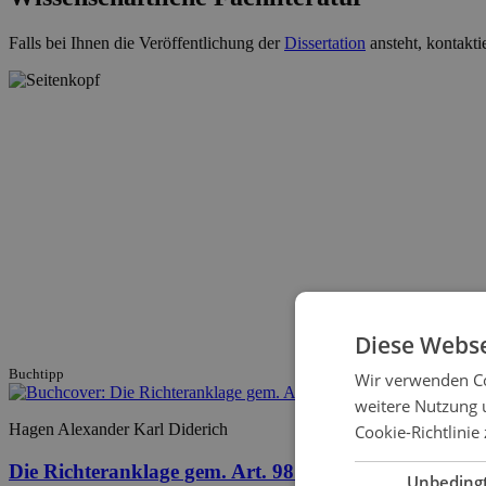
Falls bei Ihnen die Veröffentlichung der
Dissertation
ansteht, kontakti
Diese Webse
Buchtipp
Wir verwenden Co
weitere Nutzung 
Hagen Alexander Karl Diderich
Cookie-Richtlinie 
Die Richteranklage gem. Art. 98 II, V GG
Unbeding