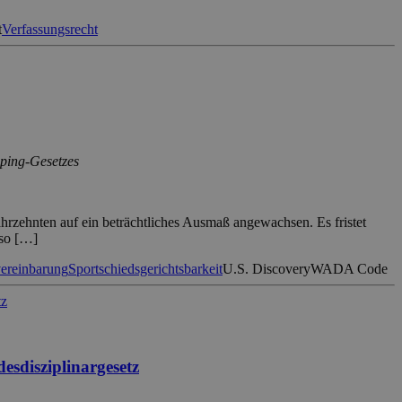
t
Verfassungsrecht
oping-Gesetzes
Jahrzehnten auf ein beträchtliches Ausmaß angewachsen. Es fristet
 so […]
ereinbarung
Sportschiedsgerichtsbarkeit
U.S. Discovery
WADA Code
esdisziplinargesetz