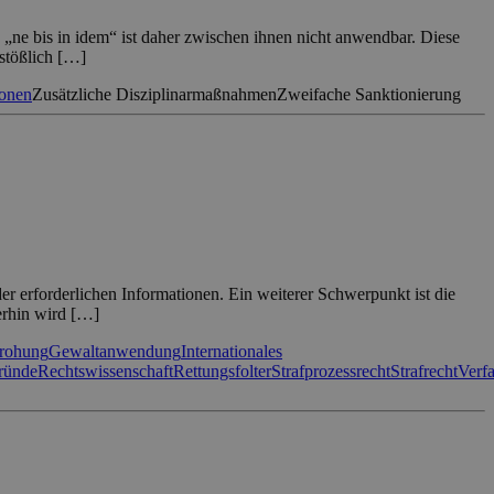
„ne bis in idem“ ist daher zwischen ihnen nicht anwendbar. Diese
stößlich […]
ionen
Zusätzliche Disziplinarmaßnahmen
Zweifache Sanktionierung
 erforderlichen Informationen. Ein weiterer Schwerpunkt ist die
terhin wird […]
rohung
Gewaltanwendung
Internationales
ründe
Rechtswissenschaft
Rettungsfolter
Strafprozessrecht
Strafrecht
Verf