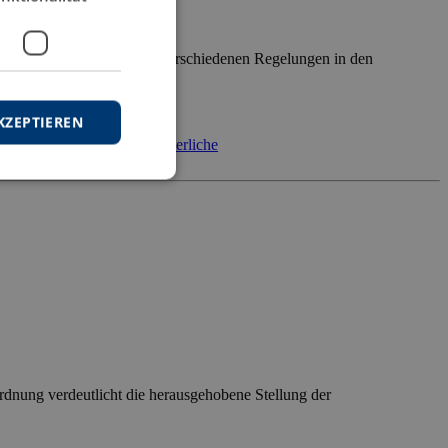
von der Genese über die verschiedenen Regelungen in den
KZEPTIEREN
beugung
Richteranklage
Richterliche
rdnung verdeutlicht die herausgehobene Stellung der