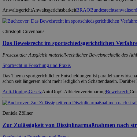
Anwaltsgericht
Anwaltsgerichtsbarkeit
BRAO
Bundesrechtsanwaltsor
Christoph Cuvenhaus
Das Beweisrecht im sportschiedsgerichtlichen Verfahr
Prozessualer Ausgleich materiell-rechtlicher Beweisnachteile des At
Sportrecht in Forschung und Praxis
Das Thema sportgerichtlicher Entscheidungen ist parallel zur wirtscha
schon seit längerem nicht mehr lediglich ein Schattendasein. Darübe
Anti-Doping-Gesetz
AntoDopG
Athletenvereinbarung
Beweisrecht
Cou
Daniela Zöllner
Zur Zulässigkeit von Disziplinarmaßnahmen nach stra
Strafrecht in Forschung und Praxis