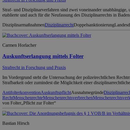
Straf- und Disziplinarverfahren sind zwei voneinander unabhängige, 
etablierte und auch für die Neufassung des Disziplinarrechts in Bad
Disziplinarmaßnahmen
Disziplinarrecht
Doppelsanktionierung
Landesdi
Carmen Horlacher
Auskunftserlangung mittels Folter
Strafrecht in Forschung und Praxis
Im Vordergrund steht die Untersuchung der polizeirechtlichen Recht
Strafbarkeit oder zumindest die Möglichkeit einer disziplinarrechtli
Antifolterkonvention
Auskunftspflicht
Ausnahmegründe
Disziplinarrec
Recht
Menschenrechte
Menschenrechtsverbrechen
Menschenrechtsverl
von Folter
„Pflicht zur Folter“
Bastian Hirsch