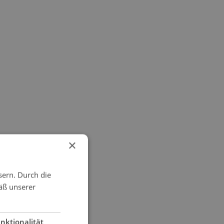
×
sern. Durch die
äß unserer
nktionalität