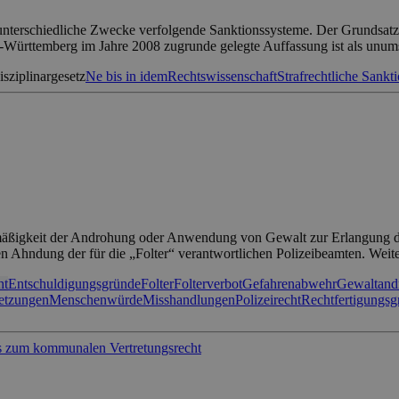
unterschiedliche Zwecke verfolgende Sanktionssysteme. Der Grundsatz 
en-Württemberg im Jahre 2008 zugrunde gelegte Auffassung ist als unum
sziplinargesetz
Ne bis in idem
Rechtswissenschaft
Strafrechtliche Sankt
mäßigkeit der Androhung oder Anwendung von Gewalt zur Erlangung der
chen Ahndung der für die „Folter“ verantwortlichen Polizeibeamten. Wei
ht
Entschuldigungsgründe
Folter
Folterverbot
Gefahrenabwehr
Gewaltand
etzungen
Menschenwürde
Misshandlungen
Polizeirecht
Rechtfertigungsg