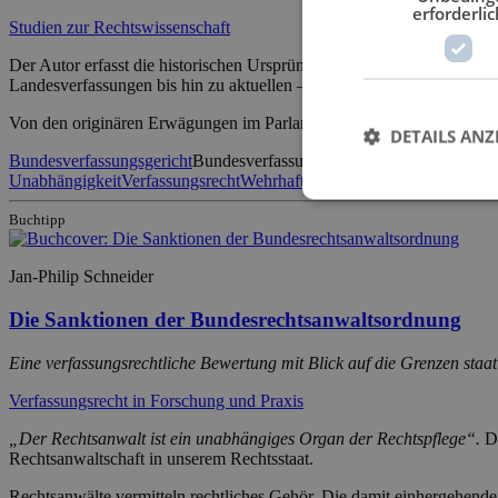
erforderlic
Studien zur Rechtswissenschaft
Der Autor erfasst die historischen Ursprünge und Probleme sowie Sc
Landesverfassungen bis hin zu aktuellen – potentiellen – Anwendungs
Von den originären Erwägungen im Parlamentarischen Rat über die 
DETAILS ANZ
Bundesverfassungsgericht
Bundesverfassungsgerichtsgesetz
Grundges
Unabhängigkeit
Verfassungsrecht
Wehrhafte Demokratie
Buchtipp
Jan-Philip Schneider
Die Sanktionen der Bundesrechtsanwaltsordnung
Eine verfassungsrechtliche Bewertung mit Blick auf die Grenzen staat
Verfassungsrecht in Forschung und Praxis
„Der Rechtsanwalt ist ein unabhängiges Organ der Rechtspflege“.
Di
Rechtsanwaltschaft in unserem Rechtsstaat.
Rechtsanwälte vermitteln rechtliches Gehör. Die damit einhergehend