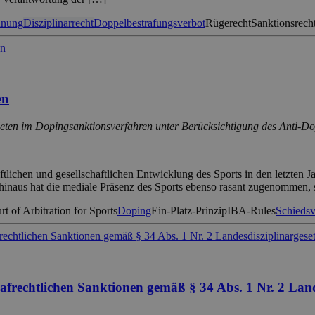
dnung
Disziplinarrecht
Doppelbestrafungsverbot
Rügerecht
Sanktionsrech
en
hleten im Dopingsanktionsverfahren unter Berücksichtigung des Anti-D
ftlichen und gesellschaftlichen Entwicklung des Sports in den letzten 
r hinaus hat die mediale Präsenz des Sports ebenso rasant zugenommen,
rt of Arbitration for Sports
Doping
Ein-Platz-Prinzip
IBA-Rules
Schiedsv
frechtlichen Sanktionen gemäß § 34 Abs. 1 Nr. 2 Land