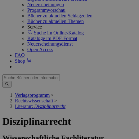
Neuerscheinungen
Programmvorschau
Bücher zu aktuellen Schlagzeilen
Bücher zu aktuellen Themen
Service
Suche im Online-Katalog
Kataloge im PDF-Format
Neuerscheinungsdienst
Open Access
FAQ
Shop
Verlagsprogramm
>
Rechtswissenschaft
>
Literatur:
Disziplinarrecht
Disziplinarrecht
Wissenschaftliche Fachliteratur