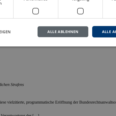
h
heinprobleme des Rechtsinstituts
Richteranklage
und spannt den Bogen 
fällen.
[…]
EIGEN
ALLE ABLEHNEN
ALLE A
etz
Günter Deckert
Jens Maier
Parlamentarischer Rat
Rainer Orlet
Rechts
lichen Strafens
ese vielzitierte, programmatische Eröffnung der Bundesrechtsanwaltso
e Verantwortung der […]