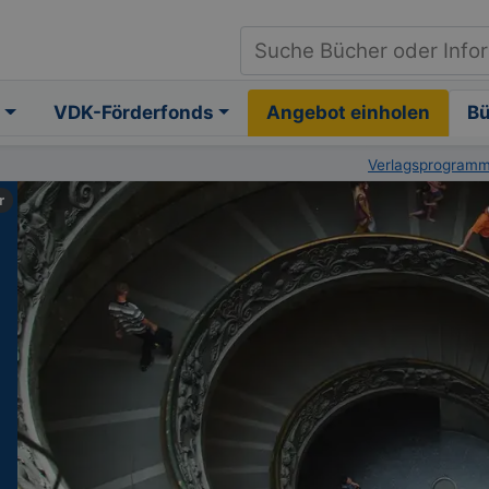
VDK-Förderfonds
Angebot einholen
B
Verlagsprogram
r