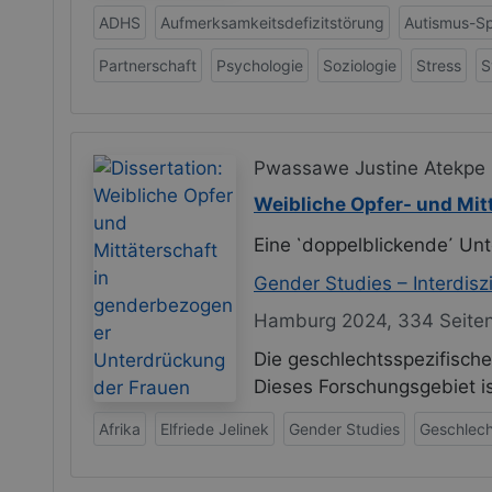
ADHS
Aufmerksamkeitsdefizitstörung
Autismus-S
Partnerschaft
Psychologie
Soziologie
Stress
S
Pwassawe Justine Atekpe
Weibliche Opfer- und Mit
Eine ῾doppelblickende᾽ Un
Gender Studies – Interdisz
Hamburg 2024, 334 Seite
Die geschlechtsspezifische
Dieses Forschungsgebiet is
Afrika
Elfriede Jelinek
Gender Studies
Geschlech