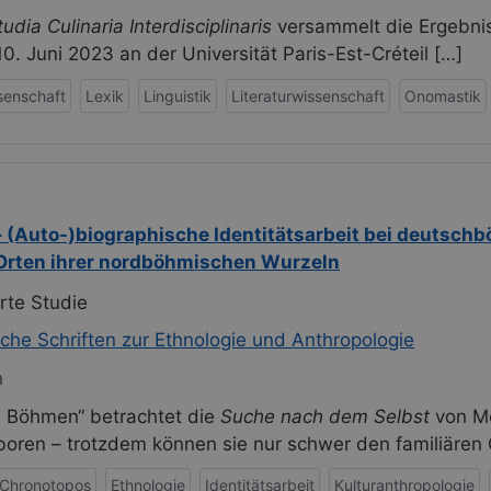
tudia Culinaria Interdisciplinaris
versammelt die Ergebnis
. Juni 2023 an der Universität Paris-Est-Créteil […]
senschaft
Lexik
Linguistik
Literaturwissenschaft
Onomastik
(Auto-)biographische Identitätsarbeit bei deutsch
 Orten ihrer nordböhmischen Wurzeln
rte Studie
he Schriften zur Ethnologie und Anthropologie
n
n Böhmen“ betrachtet die
Suche nach dem Selbst
von Me
eboren – trotzdem können sie nur schwer den familiäre
Chronotopos
Ethnologie
Identitätsarbeit
Kulturanthropologie