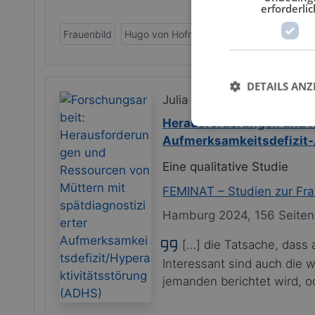
erforderlic
Frauenbild
Hugo von Hofmannsthal
Kulturwissensc
DETAILS ANZ
Julia Steib
Herausforderungen und R
Aufmerksamkeitsdefizit-
Eine qualitative Studie
FEMINAT – Studien zur Fr
Hamburg 2024, 156 Seiten
[…] die Tatsache, dass 
Interessant sind auch die 
jemanden berichtet wird, od