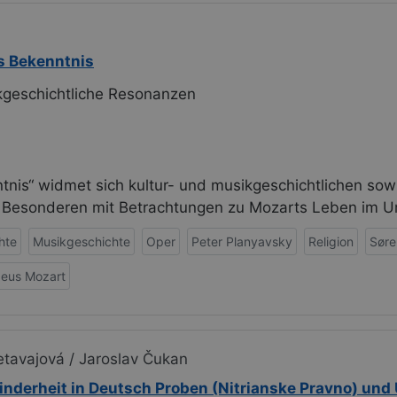
as Bekenntnis
sikgeschichtliche Resonanzen
nis“ widmet sich kultur- und musikgeschichtlichen sowi
 Besonderen mit Betrachtungen zu Mozarts Leben im Um
hte
Musikgeschichte
Oper
Peter Planyavsky
Religion
Søre
eus Mozart
etavajová / Jaroslav Čukan
Minderheit in Deutsch Proben (Nitrianske Pravno) u