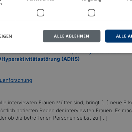
h
haft
Musikwissenschaft
Oper
Richard Strauss
EIGEN
ALLE ABLEHNEN
ALLE A
essourcen von Müttern mit spätdiagnostizierter
/Hyperaktivitätsstörung (ADHS)
auenforschung
alle interviewten Frauen Mütter sind, bringt […] neue Erk
wörtlich notierten Reden der interviewten Frauen. Es mac
er ob die betroffenen Personen selbst zu [...]