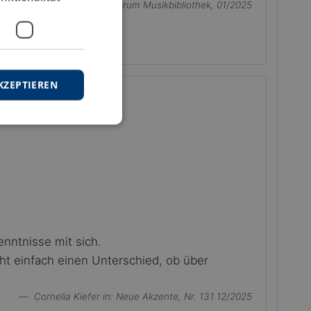
Eva Rieger
in: Forum Musikbibliothek, 01/2025
KZEPTIEREN
enntnisse mit sich.
ht einfach einen Unterschied, ob über
Cornelia Kiefer
in: Neue Akzente, Nr. 131 12/2025