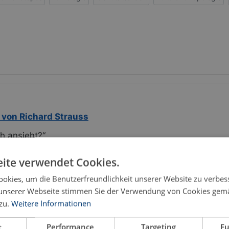
 von Richard Strauss
ch ansieht?“
haft
ite verwendet Cookies.
okies, um die Benutzerfreundlichkeit unserer Website zu verbes
unserer Webseite stimmen Sie der Verwendung von Cookies gem
 eine mit vielen Einzelheiten gespickte Studie vorzulege
zu.
Weitere Informationen
 Erfüllung aller Aspekte einer Analyse erwarten, aber m
t
Performance
Targeting
Fu