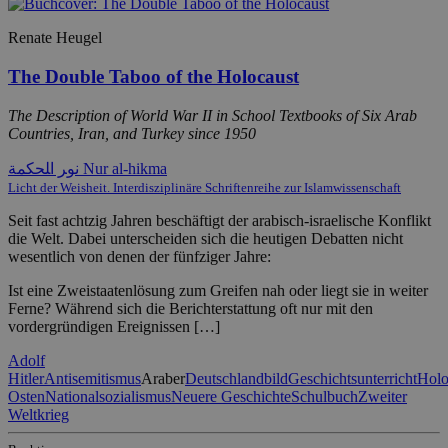
Renate Heugel
The Double Taboo of the Holocaust
The Description of World War II in School Textbooks of Six Arab
Countries, Iran, and Turkey since 1950
ﻧﻮﺮ ﺍﻠﺤﻜﻤﺔ Nur al-hikma
Licht der Weisheit. Interdisziplinäre Schriftenreihe zur Islamwissenschaft
Seit fast achtzig Jahren beschäftigt der arabisch-israelische Konflikt
die Welt. Dabei unterscheiden sich die heutigen Debatten nicht
wesentlich von denen der fünfziger Jahre:
Ist eine Zweistaatenlösung zum Greifen nah oder liegt sie in weiter
Ferne? Während sich die Berichterstattung oft nur mit den
vordergründigen Ereignissen […]
Adolf
Hitler
Antisemitismus
Araber
Deutschlandbild
Geschichtsunterricht
Holo
Osten
Nationalsozialismus
Neuere Geschichte
Schulbuch
Zweiter
Weltkrieg