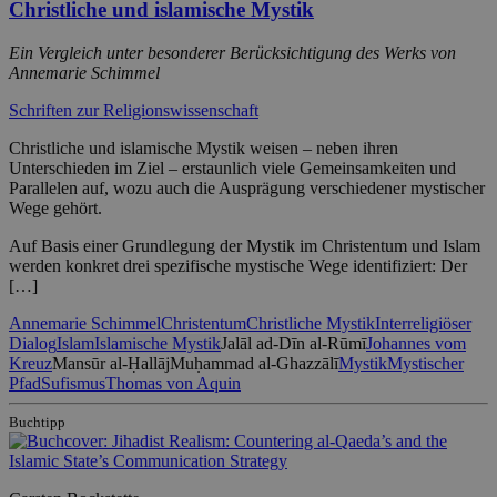
Christliche und islamische Mystik
Ein Vergleich unter besonderer Berücksichtigung des Werks von
Annemarie Schimmel
Schriften zur Religionswissenschaft
Christliche und islamische Mystik weisen – neben ihren
Unterschieden im Ziel – erstaunlich viele Gemeinsamkeiten und
Parallelen auf, wozu auch die Ausprägung verschiedener mystischer
Wege gehört.
Auf Basis einer Grundlegung der Mystik im Christentum und Islam
werden konkret drei spezifische mystische Wege identifiziert: Der
[…]
Annemarie Schimmel
Christentum
Christliche Mystik
Interreligiöser
Dialog
Islam
Islamische Mystik
Jalāl ad-Dīn al-Rūmī
Johannes vom
Kreuz
Mansūr al-Ḥallāj
Muḥammad al-Ghazzālī
Mystik
Mystischer
Pfad
Sufismus
Thomas von Aquin
Buchtipp