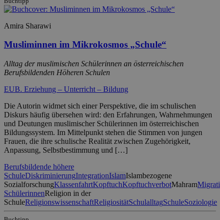
Buchtipp
Amira Sharawi
Musliminnen im Mikrokosmos „Schule“
Alltag der muslimischen Schülerinnen an österreichischen
Berufsbildenden Höheren Schulen
EUB. Erziehung – Unterricht – Bildung
Die Autorin widmet sich einer Perspektive, die im schulischen
Diskurs häufig übersehen wird: den Erfahrungen, Wahrnehmungen
und Deutungen muslimischer Schülerinnen im österreichischen
Bildungssystem. Im Mittelpunkt stehen die Stimmen von jungen
Frauen, die ihre schulische Realität zwischen Zugehörigkeit,
Anpassung, Selbstbestimmung und […]
Berufsbildende höhere
Schule
Diskriminierung
Integration
Islam
Islambezogene
Sozialforschung
Klassenfahrt
Kopftuch
Kopftuchverbot
Mahram
Migrat
Schülerinnen
Religion in der
Schule
Religionswissenschaft
Religiosität
Schulalltag
Schule
Soziologie
Buchtipp