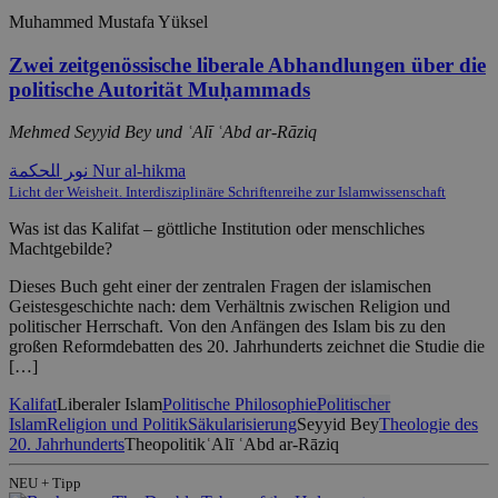
Muhammed Mustafa Yüksel
Zwei zeitgenössische liberale Abhandlungen über die
politische Autorität Muḥammads
Mehmed Seyyid Bey und ʿAlī ʿAbd ar-Rāziq
ﻧﻮﺮ ﺍﻠﺤﻜﻤﺔ Nur al-hikma
Licht der Weisheit. Interdisziplinäre Schriftenreihe zur Islamwissenschaft
Was ist das Kalifat – göttliche Institution oder menschliches
Machtgebilde?
Dieses Buch geht einer der zentralen Fragen der islamischen
Geistesgeschichte nach: dem Verhältnis zwischen Religion und
politischer Herrschaft. Von den Anfängen des Islam bis zu den
großen Reformdebatten des 20. Jahrhunderts zeichnet die Studie die
[…]
Kalifat
Liberaler Islam
Politische Philosophie
Politischer
Islam
Religion und Politik
Säkularisierung
Seyyid Bey
Theologie des
20. Jahrhunderts
Theopolitik
ʿAlī ʿAbd ar-Rāziq
NEU + Tipp