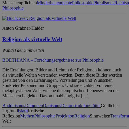
Menschenpflichten
Minderheitenrechte
Philosophie
Pluralismus
Rechtsp
Philosophie
Anton Grabner-Haider
Religion als virtuelle Welt
Wandel der Sinnwelten
BOETHIANA – Forschungsergebnisse zur Philosophie
Die Erzählungen, Bilder und Lehren der Religionen können auch
als virtuelle Welten verstanden werden. Denn diese Bilder werden
gestaltet von den Erfahrungen, Vorstellungen und Wünschen
konkreter Personen und Gruppen. Und sie erzählen von einer
metaphysischen Welt, welche die empirischen Lebenswelten der
Menschen begleitet. Davon unabhängig ist […]
Buddhismus
Dämonen
Daoismus
Dekonstruktion
Götter
Göttlicher
Urgrund
Islam
Kritische
Reflexion
Mythen
Philosophie
Projektion
Religion
Sinnwelten
Transform
Welt