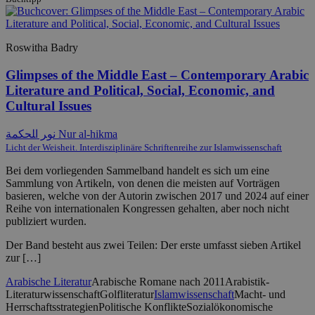
Roswitha Badry
Glimpses of the Middle East – Contemporary Arabic
Literature and Political, Social, Economic, and
Cultural Issues
ﻧﻮﺮ ﺍﻠﺤﻜﻤﺔ Nur al-hikma
Licht der Weisheit. Interdisziplinäre Schriftenreihe zur Islamwissenschaft
Bei dem vorliegenden Sammelband handelt es sich um eine
Sammlung von Artikeln, von denen die meisten auf Vorträgen
basieren, welche von der Autorin zwischen 2017 und 2024 auf einer
Reihe von internationalen Kongressen gehalten, aber noch nicht
publiziert wurden.
Der Band besteht aus zwei Teilen: Der erste umfasst sieben Artikel
zur […]
Arabische Literatur
Arabische Romane nach 2011
Arabistik-
Literaturwissenschaft
Golfliteratur
Islamwissenschaft
Macht- und
Herrschaftsstrategien
Politische Konflikte
Sozialökonomische