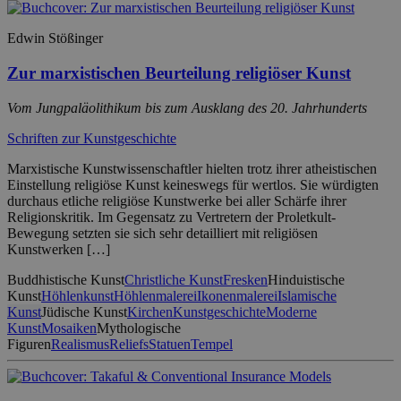
Edwin Stößinger
Zur marxistischen Beurteilung religiöser Kunst
Vom Jungpaläolithikum bis zum Ausklang des 20. Jahrhunderts
Schriften zur Kunstgeschichte
Marxistische Kunstwissenschaftler hielten trotz ihrer atheistischen
Einstellung religiöse Kunst keineswegs für wertlos. Sie würdigten
durchaus etliche religiöse Kunstwerke bei aller Schärfe ihrer
Religionskritik. Im Gegensatz zu Vertretern der Proletkult-
Bewegung setzten sie sich sehr detailliert mit religiösen
Kunstwerken […]
Buddhistische Kunst
Christliche Kunst
Fresken
Hinduistische
Kunst
Höhlenkunst
Höhlenmalerei
Ikonenmalerei
Islamische
Kunst
Jüdische Kunst
Kirchen
Kunstgeschichte
Moderne
Kunst
Mosaiken
Mythologische
Figuren
Realismus
Reliefs
Statuen
Tempel