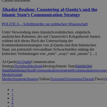
Carsten Bockstette
Jihadist Realism: Countering al-Qaeda’s and the
Islamic State’s Communication Strategy
POLITICA – Schriftenreihe zur politischen Wissenschaft
Unter Verwendung eines klassisch-realistischen, empirisch-
analytischen Rahmens, der auf Clausewitz's Kriegstheorie basiert,
widmet sich dieses Buch der Untersuchung der
Kommunikationsstrategien von al-Qaeda und dem Islamischen
Staat, um potenziell verwundbare Schwachstellen entlang der
kritischen Verbindungen von „ends“ „ways“ und „means“ […]
Al-Qaeda
Al-Qaida
Communication
Strategy
Dschihad
Ideologie
Ideology
Islamic State
Islamischer
Staat
Islamismus
Jihad
Kommunikationsstrategie
Kommunikationswisse
Media
Soziale
Medien
Strategie
Strategy
Taliban
Terrorism
Terrorismus
Theorie
Theory
«
<
1
2
3