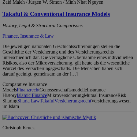
Zaid Maleh / Jürgen W. Simon / Minh Nhat Nguyen
Takaful & Conventional Insurance Models
History, Legal & Structural Comparisons
Finance, Insurance & Law
Die jeweiligen nationalen Geschichtsschreibungen stellen die
Geschichte der Versicherung und des Versicherungsrechts
unterschiedlich dar. Die vertragliche Übernahme eines individuellen
Risikos, also der Mikroversicherung, gilt heute als die wesentliche
Wurzel des Versicherungsgeschäfts. Die Menschen haben sich
darauf geeinigt, gemeinsam an der […]
Comparative Insurance
Models
Finanzrecht
Genossenschaftsmodelle
Insurance
History
Islamic Finance
Mikroversicherung
Mutual Insurance
Risk
Sharing
Sharia Law
Takaful
Versicherungsrecht
Versicherungswesen
im Islam
Christoph Kruck