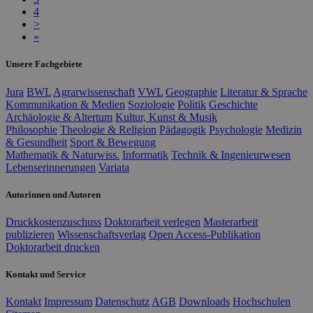
4
>
»
Unsere Fachgebiete
Jura
BWL
Agrarwissenschaft
VWL
Geographie
Literatur & Sprache
Kommunikation & Medien
Soziologie
Politik
Geschichte
Archäologie & Altertum
Kultur, Kunst & Musik
Philosophie
Theologie & Religion
Pädagogik
Psychologie
Medizin
& Gesundheit
Sport & Bewegung
Mathematik & Naturwiss.
Informatik
Technik & Ingenieurwesen
Lebenserinnerungen
Variata
Autorinnen und Autoren
Druckkostenzuschuss
Doktorarbeit verlegen
Masterarbeit
publizieren
Wissenschaftsverlag
Open Access-Publikation
Doktorarbeit drucken
Kontakt und Service
Kontakt
Impressum
Datenschutz
AGB
Downloads
Hochschulen