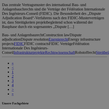
Das zentrale Vertragsmuster des international Bau- und
Anlagenbauchrechts sind die Verträge der Fédération Internationale
Des Ingénieurs-Conseil (FIDIC). Die Besonderheit des „Dispute
Adjudication Board“-Verfahrens nach den FIDIC-Musterverträgen
ist, dass Streitigkeiten projektbegleitend schon während der
Bauphase durch ein sogenanntes „Dispute […]
Bau- und Anlagenbaurecht
Construction law
Dispute
adjudication
Dispute resolution
Energierecht
Energy infrastructure
projects
FIDIC
FIDIC contracts
FIDIC Verträge
Fédération
Internationale Des Ingénieurs-
Conseil
Infrastrukturprojekte
Rechtswissenschaft
Rohstoffrecht
Streitbe
«
<
1
2
3
4
>
»
Unsere Fachgebiete