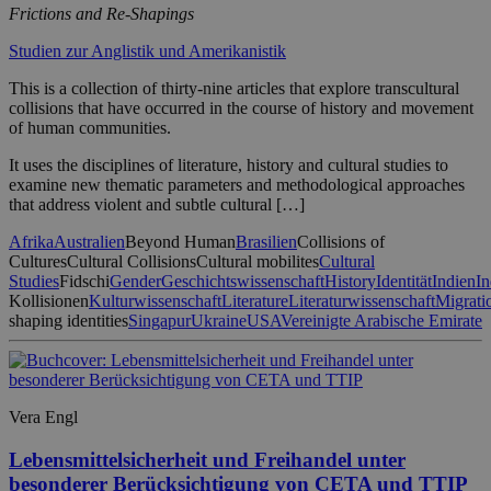
Frictions and Re-Shapings
Studien zur Anglistik und Amerikanistik
This is a collection of thirty-nine articles that explore transcultural
collisions that have occurred in the course of history and movement
of human communities.
It uses the disciplines of literature, history and cultural studies to
examine new thematic parameters and methodological approaches
that address violent and subtle cultural […]
Afrika
Australien
Beyond Human
Brasilien
Collisions of
Cultures
Cultural Collisions
Cultural mobilites
Cultural
Studies
Fidschi
Gender
Geschichtswissenschaft
History
Identität
Indien
In
Kollisionen
Kulturwissenschaft
Literature
Literaturwissenschaft
Migrati
shaping identities
Singapur
Ukraine
USA
Vereinigte Arabische Emirate
Vera Engl
Lebensmittelsicherheit und Freihandel unter
besonderer Berücksichtigung von CETA und TTIP