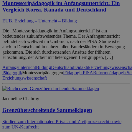
Montessoripädagogik im Anfangsunterricht: Ein
Vergleich Korea, Kanada und Deutschland
EUB. Erziehung – Unterricht – Bildung
Die „Montessoripädagogik im Anfangsunterricht“ ist ein
bedeutendes zukunftsweisendes Thema. Der Anfangsunterricht
befindet sich weltweit im Umbruch, nach der PISA-Studie ist er
auch in Deutschland in nahezu allen Bundesländern in Bewegung
gekommen. Die sich durchsetzenden Ansätze der früheren
Einschulung, der Arbeit mit heterogenen Lerngruppen, […]
Anfangsunterricht
Bildung
Deutschland
Didaktik
Erziehungswissenscha
Pädagogik
Montessoripädagogen
Pädagogik
PISA
Reformpädagogik
Sc
Erziehungswissenschaft
Jacqueline Chabrny
Grenzüberschreitende Sammelklagen
Studien zum Internationalen Privat- und Zivilprozessrecht sowie
zum UN-Kaufrecht