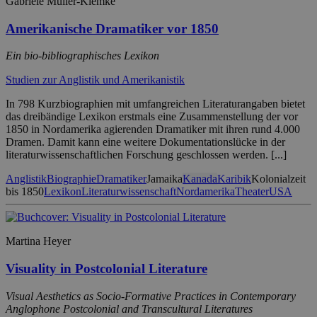
Gabriele Müller-Klemke
Amerikanische Dramatiker vor 1850
Ein bio-bibliographisches Lexikon
Studien zur Anglistik und Amerikanistik
In 798 Kurzbiographien mit umfangreichen Literaturangaben bietet
das dreibändige Lexikon erstmals eine Zusammenstellung der vor
1850 in Nordamerika agierenden Dramatiker mit ihren rund 4.000
Dramen. Damit kann eine weitere Dokumentationslücke in der
literaturwissenschaftlichen Forschung geschlossen werden. [...]
Anglistik
Biographie
Dramatiker
Jamaika
Kanada
Karibik
Kolonialzeit
bis 1850
Lexikon
Literaturwissenschaft
Nordamerika
Theater
USA
Martina Heyer
Visuality in Postcolonial Literature
Visual Aesthetics as Socio-Formative Practices in Contemporary
Anglophone Postcolonial and Transcultural Literatures