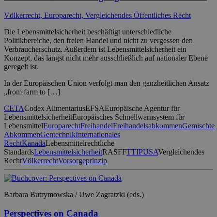
Völkerrecht, Europarecht, Vergleichendes Öffentliches Recht
Die Lebensmittelsicherheit beschäftigt unterschiedliche
Politikbereiche, den freien Handel und nicht zu vergessen den
Verbraucherschutz. Außerdem ist Lebensmittelsicherheit ein
Konzept, das längst nicht mehr ausschließlich auf nationaler Ebene
geregelt ist.
In der Europäischen Union verfolgt man den ganzheitlichen Ansatz
„from farm to […]
CETA
Codex Alimentarius
EFSA
Europäische Agentur für
Lebensmittelsicherheit
Europäisches Schnellwarnsystem für
Lebensmittel
Europarecht
Freihandel
Freihandelsabkommen
Gemischte
Abkommen
Gentechnik
Internationales
Recht
Kanada
Lebensmittelrechtliche
Standards
Lebensmittelsicherheit
RASFF
TTIP
USA
Vergleichendes
Recht
Völkerrecht
Vorsorgeprinzip
Barbara Butrymowska / Uwe Zagratzki (eds.)
Perspectives on Canada