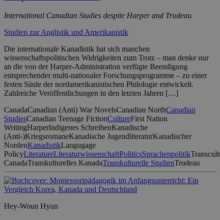
International Canadian Studies despite Harper and Trudeau
Studien zur Anglistik und Amerikanistik
Die internationale Kanadistik hat sich manchen
wissenschaftspolitischen Widrigkeiten zum Trotz – man denke nur
an die von der Harper-Administration verfügte Beendigung
entsprechender multi-nationaler Forschungsprogramme – zu einer
festen Säule der nordamerikanistischen Philologie entwickelt.
Zahlreiche Veröffentlichungen in den letzten Jahren […]
Canada
Canadian (Anti) War Novels
Canadian North
Canadian
Studies
Canadian Teenage Fiction
Culture
First Nation
Writing
Harper
Indigenes Schreiben
Kanadische
(Anti-)Kriegsromane
Kanadische Jugendliteratur
Kanadischer
Norden
Kanadistik
Langugage
Policy
Literature
Literaturwissenschaft
Politics
Sprachenpolitik
Transcult
Canada
Transkulturelles Kanada
Transkulturelle Studien
Trudeau
Hey-Woun Hyun