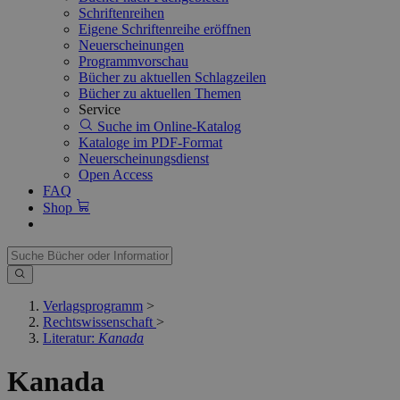
Schriftenreihen
Eigene Schriftenreihe eröffnen
Neuerscheinungen
Programmvorschau
Bücher zu aktuellen Schlagzeilen
Bücher zu aktuellen Themen
Service
Suche im Online-Katalog
Kataloge im PDF-Format
Neuerscheinungsdienst
Open Access
FAQ
Shop
Verlagsprogramm
>
Rechtswissenschaft
>
Literatur:
Kanada
Kanada