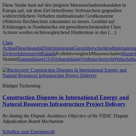
Diese Studie baut auf den jüngsten Massenschadensskandalen in
Europa auf, mit dem Ziel betroffenen Verbrauchern gegenüber
widerrechtlichem Verhalten multinationaler Großkonzerne
effektiven Rechtsschutz zukommen zu lassen. Gestützt auf
Erfahrungen in Nordamerika mit grenzüberschreitenden Class
Actions werden rechtsvergleichend Hindernisse in den […]
Class
Action
Dieselskandal
Diskriminierung
Grenzüberschreitend
Internationa
Zivilverfahrensrecht
Kanada
Kollektivvergleich
Massenschaden
Musterf
Skandal
Sammelklage
USA
Verbandsklage
Verbraucherrecht
Wirtschafts
Rüdiger Tscherning
Construction Disputes in International Energy and
Natural Resources Infrastructure Project Delivery
Re-Stating the Dispute Avoidance Objective of the FIDIC Dispute
Adjudication Board Mechanism
Schriften zum Energierecht