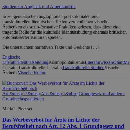
Studien zur Anglistik und Amerikanistik
In zeitgenössischen anglophonen postkolonialen und
transkulturellen literarischen Texten verdeutlichen visuelle
Ästhetiken als sozio-formative Praktiken gelesen, dass diese eine
tragende Rolle für die kulturelle Identitätsbildung ehemals britischer,
kolonialisierter Kulturen spielen.
Die untersuchten narrativen Texte und Gedichte […]
Englische
Literatur
Identitätsbildung
Kosmopolitanismus
Literaturwissenschaft
Med
Literatur
Transkulturelle Literatur
Transkulturelle Studien
Visuelle
Ästhetik
Visuelle Kultur
Markus Ploesser
Das Werbeverbot für Ärzte im Lichte der
Berufsfreiheit nach Art. 12 Abs. 1 Grundgesetz und