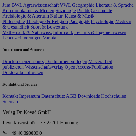
Jura
BWL
Agrarwissenschaft
VWL
Geographie
Literatur & Sprache
Kommunikation & Medien
Soziologie
Politik
Geschichte
Archäologie & Altertum
Kultur, Kunst & Musik
Philosophie
Theologie & Religion
Pädagogik
Psychologie
Medizin
& Gesundheit
Sport & Bewegung
Mathematik & Naturwiss.
Informatik
Technik & Ingenieurwesen
Lebenserinnerungen
Variata
Autorinnen und Autoren
Druckkostenzuschuss
Doktorarbeit verlegen
Masterarbeit
publizieren
Wissenschaftsverlag
Open Access-Publikation
Doktorarbeit drucken
Kontakt und Service
Kontakt
Impressum
Datenschutz
AGB
Downloads
Hochschulen
Sitemap
Verlag Dr. Kovač GmbH
Leverkusenstraße 13 • 22761 Hamburg
+49 40 398880 0