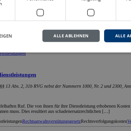
h
n ärztlichen Berufsstand in Deutschland aus verfassungsrechtlicher Si
ränkungen für Ärzte befasst sich primär mit der Frage, was Ärzte werb
Befassung mit dem Thema „Werbeverbote für Ärzte“ seit Mitte der 1960
EIGEN
ALLE ABLEHNEN
ALLE A
vergleichung
Verfassungsrecht
Werbebeschränkung
Werbeverbot
Wettbe
dienstleistungen
r §§ 13 Abs. 2, 31b RVG nebst der Nummern 1000, Nr. 2 und 2300, A
ifelhaften Ruf. Die von ihnen für ihre Dienstleistung erhobenen Kosten
men muss. Dies resultiert aus schadenersatzrechtlichen […]
stleistungen
Rechtsanwaltsvergütungsgesetz
Rechtsverfolgungskosten
V