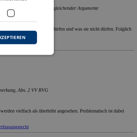
cht unter Einbezug rechtsvergleichender Argumente
etechnisch und -rechtlich dürfen und was sie nicht dürfen. Folglich
er Jahre […]
KZEPTIEREN
werb
nmerkung, Abs. 2 VV RVG
 werden vielfach als überhöht angesehen. Problematisch ist dabei
erfassungsrecht