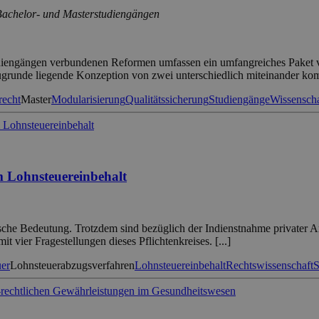
 Bachelor- und Masterstudiengängen
udiengängen verbundenen Reformen umfassen ein umfangreiches Paket
grunde liegende Konzeption von zwei unterschiedlich miteinander ko
recht
Master
Modularisierung
Qualitätssicherung
Studiengänge
Wissenscha
um Lohnsteuereinbehalt
ische Bedeutung. Trotzdem sind bezüglich der Indienstnahme privater A
t vier Fragestellungen dieses Pflichtenkreises. [...]
er
Lohnsteuerabzugsverfahren
Lohnsteuereinbehalt
Rechtswissenschaft
S