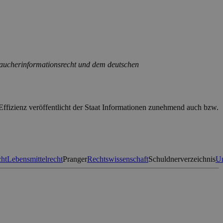
raucherinformationsrecht und dem deutschen
Effizienz veröffentlicht der Staat Informationen zunehmend auch bzw.
cht
Lebensmittelrecht
Pranger
Rechtswissenschaft
Schuldnerverzeichnis
Un