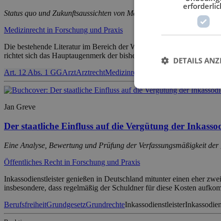
erforderlic
Status quo und Zukunftsaussichten von Marketing und Werbung für de
Medizinrecht in Forschung und Praxis
Die bestehende Literatur im Bereich der Werbeverbote und Werbebesch
richtet sich das Hauptaugenmerk der bisherigen wissenschaftlichen 
DETAILS ANZ
Art. 12 Abs. 1 GG
Arzt
Arztrecht
Medizinrecht
Meinungsfreiheit
Rechts
Jan Greve
Der staatliche Einfluss auf die Vergütung der Inkasso
Eine Analyse, Bewertung und Prüfung der Verfassungsmäßigkeit de
Öffentliches Recht in Forschung und Praxis
Inkassodienstleister genießen in Deutschland mitunter einen eher zwe
insbesondere, dass regelmäßig der Schuldner für diese Kosten aufkom
Berufsfreiheit
Grundgesetz
Grundrechte
Inkassodienstleister
Inkassodien