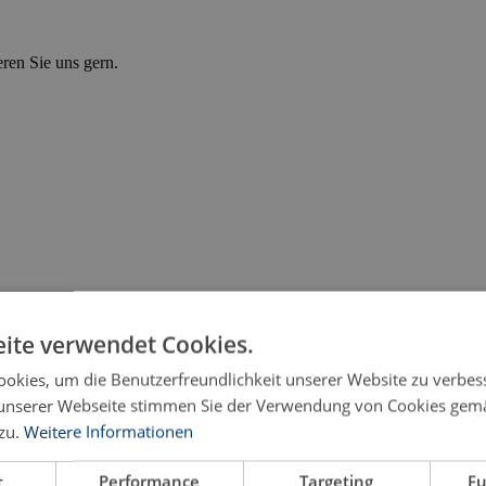
eren Sie uns gern.
ite verwendet Cookies.
okies, um die Benutzerfreundlichkeit unserer Website zu verbes
unserer Webseite stimmen Sie der Verwendung von Cookies gem
zu.
Weitere Informationen
eit nach Art. 12 Abs. 1 Grundgesetz und anderer Grund
t
Performance
Targeting
Fu