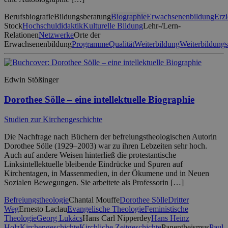
Berufsbiografie
Bildungsberatung
Biographie
Erwachsenenbildung
Erz
Stock
Hochschuldidaktik
Kulturelle Bildung
Lehr-/Lern-
Relationen
Netzwerke
Orte der
Erwachsenenbildung
Programme
Qualität
Weiterbildung
Weiterbildung
Edwin Stößinger
Dorothee Sölle – eine intellektuelle Biographie
Studien zur Kirchengeschichte
Die Nachfrage nach Büchern der befreiungstheologischen Autorin
Dorothee Sölle (1929–2003) war zu ihren Lebzeiten sehr hoch.
Auch auf andere Weisen hinterließ die protestantische
Linksintellektuelle bleibende Eindrücke und Spuren auf
Kirchentagen, in Massenmedien, in der Ökumene und in Neuen
Sozialen Bewegungen. Sie arbeitete als Professorin […]
Befreiungstheologie
Chantal Mouffe
Dorothee Sölle
Dritter
Weg
Ernesto Laclau
Evangelische Theologie
Feministische
Theologie
Georg Lukács
Hans Carl Nipperdey
Hans Heinz
Holz
Kirchengeschichte
Kirchliche Zeitgeschichte
Panentheismus
Paul