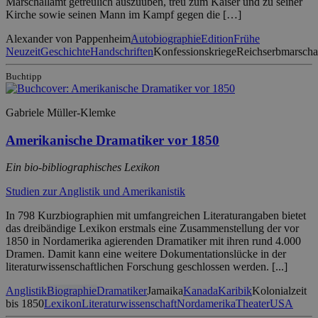
Marschallamt getreulich auszuüben, treu zum Kaiser und zu seiner
Kirche sowie seinen Mann im Kampf gegen die […]
Alexander von Pappenheim
Autobiographie
Edition
Frühe
Neuzeit
Geschichte
Handschriften
Konfessionskriege
Reichserbmarscha
Buchtipp
Gabriele Müller-Klemke
Amerikanische Dramatiker vor 1850
Ein bio-bibliographisches Lexikon
Studien zur Anglistik und Amerikanistik
In 798 Kurzbiographien mit umfangreichen Literaturangaben bietet
das dreibändige Lexikon erstmals eine Zusammenstellung der vor
1850 in Nordamerika agierenden Dramatiker mit ihren rund 4.000
Dramen. Damit kann eine weitere Dokumentationslücke in der
literaturwissenschaftlichen Forschung geschlossen werden. [...]
Anglistik
Biographie
Dramatiker
Jamaika
Kanada
Karibik
Kolonialzeit
bis 1850
Lexikon
Literaturwissenschaft
Nordamerika
Theater
USA