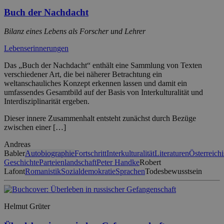
Buch der Nachdacht
Bilanz eines Lebens als Forscher und Lehrer
Lebenserinnerungen
Das „Buch der Nachdacht“ enthält eine Sammlung von Texten
verschiedener Art, die bei näherer Betrachtung ein
weltanschauliches Konzept erkennen lassen und damit ein
umfassendes Gesamtbild auf der Basis von Interkulturalität und
Interdisziplinarität ergeben.
Dieser innere Zusammenhalt entsteht zunächst durch Bezüge
zwischen einer […]
Andreas
Babler
Autobiographie
Fortschritt
Interkulturalität
Literaturen
Österreich
Geschichte
Parteienlandschaft
Peter Handke
Robert
Lafont
Romanistik
Sozialdemokratie
Sprachen
Todesbewusstsein
Helmut Grüter