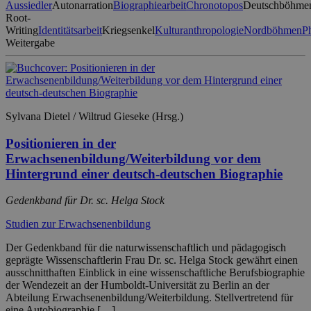
Aussiedler
Autonarration
Biographiearbeit
Chronotopos
Deutschböhme
Root-
Writing
Identitätsarbeit
Kriegsenkel
Kulturanthropologie
Nordböhmen
P
Weitergabe
Sylvana Dietel / Wiltrud Gieseke (Hrsg.)
Positionieren in der
Erwachsenenbildung/Weiterbildung vor dem
Hintergrund einer deutsch-deutschen Biographie
Gedenkband für Dr. sc. Helga Stock
Studien zur Erwachsenenbildung
Der Gedenkband für die naturwissenschaftlich und pädagogisch
geprägte Wissenschaftlerin Frau Dr. sc. Helga Stock gewährt einen
ausschnitthaften Einblick in eine wissenschaftliche Berufsbiographie
der Wendezeit an der Humboldt-Universität zu Berlin an der
Abteilung Erwachsenenbildung/Weiterbildung. Stellvertretend für
eine Autobiographie […]