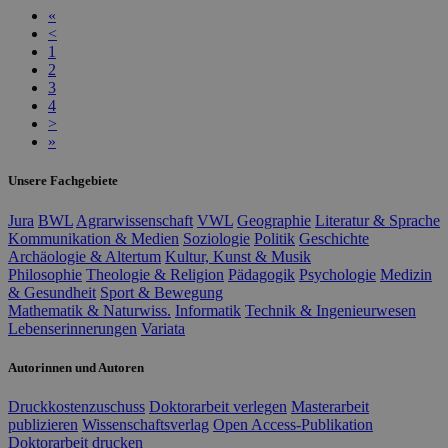
«
<
1
2
3
4
>
»
Unsere Fachgebiete
Jura
BWL
Agrarwissenschaft
VWL
Geographie
Literatur & Sprache
Kommunikation & Medien
Soziologie
Politik
Geschichte
Archäologie & Altertum
Kultur, Kunst & Musik
Philosophie
Theologie & Religion
Pädagogik
Psychologie
Medizin
& Gesundheit
Sport & Bewegung
Mathematik & Naturwiss.
Informatik
Technik & Ingenieurwesen
Lebenserinnerungen
Variata
Autorinnen und Autoren
Druckkostenzuschuss
Doktorarbeit verlegen
Masterarbeit
publizieren
Wissenschaftsverlag
Open Access-Publikation
Doktorarbeit drucken