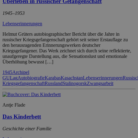
Überleben in russischer Gefangenschaft
1945–1953
Lebenserinnerungen
Helmut Grüters autobiographischer Bericht über die Jahre in
russischer Kriegsgefangenschaft gehört seit seiner Erstauflage zu
den herausragenden Erinnerungswerken deutscher
Kriegsgefangener. Das Werk zeichnet sich durch seine reflektierte,
unaufgeregte Darstellung aus, die Sensationslust und emotionale
Überhöhung bewusst […]
1945
Archipel
GULag
Autobiografie
Karabas
Kasachstan
Lebenserinnerungen
Russisc
Kriegsgefangenschaft
Russland
Stalinogorsk
Zwangsarbeit
Antje Flade
Das Kinderbett
Geschichte einer Familie