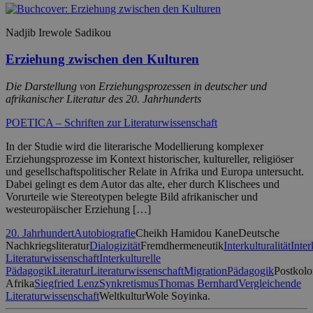
Nadjib Irewole Sadikou
Erziehung zwischen den Kulturen
Die Darstellung von Erziehungsprozessen in deutscher und
afrikanischer Literatur des 20. Jahrhunderts
POETICA – Schriften zur Literaturwissenschaft
In der Studie wird die literarische Modellierung komplexer
Erziehungsprozesse im Kontext historischer, kultureller, religiöser
und gesellschaftspolitischer Relate in Afrika und Europa untersucht.
Dabei gelingt es dem Autor das alte, eher durch Klischees und
Vorurteile wie Stereotypen belegte Bild afrikanischer und
westeuropäischer Erziehung […]
20. Jahrhundert
Autobiografie
Cheikh Hamidou Kane
Deutsche
Nachkriegsliteratur
Dialogizität
Fremdhermeneutik
Interkulturalität
Inter
Literaturwissenschaft
Interkulturelle
Pädagogik
Literatur
Literaturwissenschaft
Migration
Pädagogik
Postkolo
Afrika
Siegfried Lenz
Synkretismus
Thomas Bernhard
Vergleichende
Literaturwissenschaft
Weltkultur
Wole Soyinka.