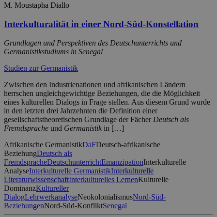
M. Moustapha Diallo
Interkulturalität in einer Nord-Süd-Konstellation
Grundlagen und Perspektiven des Deutschunterrichts und
Germanistikstudiums in Senegal
Studien zur Germanistik
Zwischen den Industrienationen und afrikanischen Ländern
herrschen ungleichgewichtige Beziehungen, die die Möglichkeit
eines kulturellen Dialogs in Frage stellen. Aus diesem Grund wurde
in den letzten drei Jahrzehnten die Definition einer
gesellschaftstheoretischen Grundlage der Fächer
Deutsch als
Fremdsprache
und
Germanistik
in […]
Afrikanische Germanistik
DaF
Deutsch-afrikanische
Beziehung
Deutsch als
Fremdsprache
Deutschunterricht
Emanzipation
Interkulturelle
Analyse
Interkulturelle Germanistik
Interkulturelle
Literaturwissenschaft
Interkulturelles Lernen
Kulturelle
Dominanz
Kultureller
Dialog
Lehrwerkanalyse
Neokolonialismus
Nord-Süd-
Beziehungen
Nord-Süd-Konflikt
Senegal