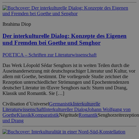
Ibrahima Diop
Der interkulturelle Dialog: Konzepte des Eigenen
und Fremden bei Goethe und Senghor
POETICA – Schriften zur Literaturwissenschaft
Das Werk Léopold Sédar Senghors ist in weiten Teilen durch die
Auseinandersetzung mit deutschsprachiger Literatur und Kultur, vor
allem mit Goethe, bestimmt. Die vorliegende Studie zeichnet die
Rezeption unterschiedlicher Strömungen und Epochentendenzen
deutscher Literatur im Œuvre Senghors nach: Sturm und Drang,
Klassik und Romantik. Sie […]
Civilisation d´Universel
Germanistik
Interkulturelle
Literaturwissenschaft
Interkultureller Dialog
Johann Wolfgang von
Goethe
Klassik
Komparatistik
Négritude
Romantik
Senghorzeitrezeption
und Drang