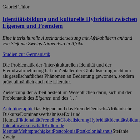
Gabriel Thior
Identitätsbildung und kulturelle Hybridität zwischen
Eigenem und Fremdem
Eine interkulturelle Auseinandersetzung mit Afrikabildern anhand
von Stefanie Zweigs
Nirgendwo in Afrika
Studien zur Germanistik
Die Problematik der (inter-)kulturellen Identität und der
Fremdwahrnehmung hat im Zeitalter der Globalisierung nicht nur
als gesellschaftliches Phänomen an Bedeutung gewonnen, sondern
prägt allmählich auch die Literatur.
Zielsetzung der Arbeit besteht im Wesentlichen darin, sich mit der
Problematik des
Eigenen
und des […]
Autobiographie
Das Eigene und das Fremde
Deutsch-Afrikanische
Diskurse
Dominanzverhältnisse
Exil und
Heimat
Fiktionalität
Fremdheit
Globalisierung
Hybridität
Identitätsbildu
Literaturwissenschaft
Kulturelle
Identität
Mehrsprachigkeit
Postcolonial
Postkolonialismus
Stefanie
Zweig