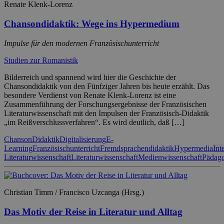
Renate Klenk-Lorenz
Chansondidaktik: Wege ins Hypermedium
Impulse für den modernen Französischunterricht
Studien zur Romanistik
Bilderreich und spannend wird hier die Geschichte der
Chansondidaktik von den Fünfziger Jahren bis heute erzählt. Das
besondere Verdienst von Renate Klenk-Lorenz ist eine
Zusammenführung der Forschungsergebnisse der Französischen
Literaturwissenschaft mit den Impulsen der Französisch-Didaktik
„im Reißverschlussverfahren“. Es wird deutlich, daß […]
Chanson
Didaktik
Digitalisierung
E-
Learning
Französischunterricht
Fremdsprachendidaktik
Hypermedia
Int
Literaturwissenschaft
Literaturwissenschaft
Medienwissenschaft
Pädag
Christian Timm / Francisco Uzcanga (Hrsg.)
Das Motiv der Reise in Literatur und Alltag