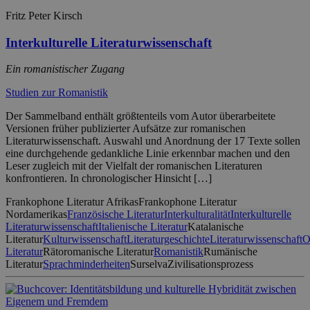
Fritz Peter Kirsch
Interkulturelle Literaturwissenschaft
Ein romanistischer Zugang
Studien zur Romanistik
Der Sammelband enthält größtenteils vom Autor überarbeitete
Versionen früher publizierter Aufsätze zur romanischen
Literaturwissenschaft. Auswahl und Anordnung der 17 Texte sollen
eine durchgehende gedankliche Linie erkennbar machen und den
Leser zugleich mit der Vielfalt der romanischen Literaturen
konfrontieren. In chronologischer Hinsicht […]
Frankophone Literatur Afrikas
Frankophone Literatur
Nordamerikas
Französische Literatur
Interkulturalität
Interkulturelle
Literaturwissenschaft
Italienische Literatur
Katalanische
Literatur
Kulturwissenschaft
Literaturgeschichte
Literaturwissenschaft
O
Literatur
Rätoromanische Literatur
Romanistik
Rumänische
Literatur
Sprachminderheiten
Surselva
Zivilisationsprozess