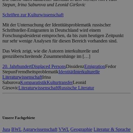
Stepun, Irina Saburova und Leonid Giršovic
Schriften zur Kulturwissenschaft
Mit der Untersuchung der Identitätsproblematik russischer
Schriftsteller-Emigranten in Deutschland wird einem
Forschungsdesiderat entsprochen, da bis zum heutigen Zeitpunkt
nur sehr wenige Analysen für diesen Bereich vorhanden sind.
Das Werk zeigt, wie die Autoren interkulturelle und
grenzüberschreitende Zusammenhänge im […]
20. Jahrhundert
Displaced Persons
Dissidenz
Emigration
Fedor
Stepun
Fremdheitsproblematik
Identität
Interkulturelle
Literaturwissenschaft
Irina
Saburova
Komparatistik
Kulturtransfer
Leonid
Girsovic
Literaturwissenschaft
Russische Literatur
Unsere Fachgebiete
Jura
BWL
Agrarwissenschaft
VWL
Geographie
Literatur & Sprache