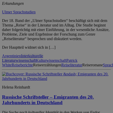
Erkundungen
Ulmer Sprachstudien
Der 18. Band der „Ulmer Sprachstudien“ beschäftigt sich mit dem
Thema „Reise“ in der Literatur und im Alltag. Die Studie beginnt
daher folgerichtig mit einer Einführung, in der wesentliche Ansätze,
Probleme, Ziele und Ergebnisse der Forschung zum Genre
„Reiseliteratur“ besprochen und diskutiert werden.
Der Hauptteil widmet sich in […]
Argentinien
Interkulturelle
Literaturwissenschaft
Kulturwissenschaft
Patrick
White
Reiseberichte
Reiseerzählungen
Reiseliteratur
Reiseromane
Sprac
Helena Reinhardt
Russische Schriftsteller – Emigranten des 20.
Jahrhunderts in Deutschland
Die Suche nach kultureller Identität in den Werken von Fedor