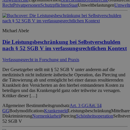
Recht
Privatpersonen
Schutzpflichten
Staat
Umweltbelastungen
Umweltr
Michael Abele
Die Leistungsbeschränkung bei Selbstverschulden
nach § 52 SGB V im verfassungsrechtlichen Kontext
Verfassungsrecht in Forschung und Praxis
Der Gesetzgeber stellt mit § 52 SGB V unter anderem auf die
medizinisch nicht indizierte ästhetische Operation, das Piercing und
die Tätowierung ab und ermöglicht bei einer daraus resultierenden
Krankheit den Versicherten an den hierbei entstandenen Kosten zu
beteiligen und das Krankengeld ganz oder teilweise zu versagen.
Kritiker dieser […]
Allgemeiner Bestimmtheitsgrundsatz
Art. 3 GG
Art. 14
GG
Bodymodifications
Krankengeld
Leistungsbeschränkung
Mittelbare
Diskriminierung
Normenklarheit
Piercing
Schönheitsoperation
Selbstve
52 SGB V