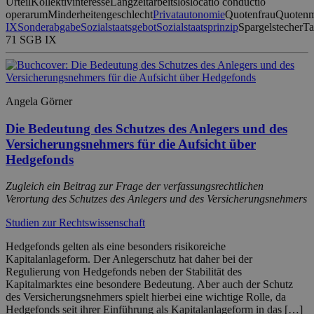
Urteil
Kollektivinteresse
Langzeitarbeitslos
locatio conductio
operarum
Minderheitengeschlecht
Privatautonomie
Quotenfrau
Quotenm
IX
Sonderabgabe
Sozialstaatsgebot
Sozialstaatsprinzip
Spargelstecher
Ta
71 SGB IX
Angela Görner
Die Bedeutung des Schutzes des Anlegers und des
Versicherungsnehmers für die Aufsicht über
Hedgefonds
Zugleich ein Beitrag zur Frage der verfassungsrechtlichen
Verortung des Schutzes des Anlegers und des Versicherungsnehmers
Studien zur Rechtswissenschaft
Hedgefonds gelten als eine besonders risikoreiche
Kapitalanlageform. Der Anlegerschutz hat daher bei der
Regulierung von Hedgefonds neben der Stabilität des
Kapitalmarktes eine besondere Bedeutung. Aber auch der Schutz
des Versicherungsnehmers spielt hierbei eine wichtige Rolle, da
Hedgefonds seit ihrer Einführung als Kapitalanlageform in das […]