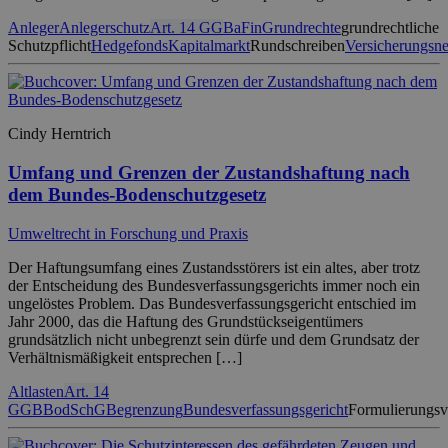
Anleger
Anlegerschutz
Art. 14 GG
BaFin
Grundrechte
grundrechtliche
Schutzpflicht
Hedgefonds
Kapitalmarkt
Rundschreiben
Versicherungsn
Cindy Herntrich
Umfang und Grenzen der Zustandshaftung nach
dem Bundes-Bodenschutzgesetz
Umweltrecht in Forschung und Praxis
Der Haftungsumfang eines Zustandsstörers ist ein altes, aber trotz
der Entscheidung des Bundesverfassungsgerichts immer noch ein
ungelöstes Problem. Das Bundesverfassungsgericht entschied im
Jahr 2000, das die Haftung des Grundstückseigentümers
grundsätzlich nicht unbegrenzt sein dürfe und dem Grundsatz der
Verhältnismäßigkeit entsprechen […]
Altlasten
Art. 14
GG
BBodSchG
Begrenzung
Bundesverfassungsgericht
Formulierungsv