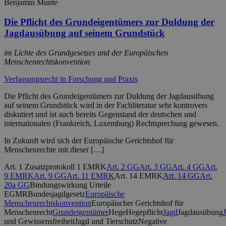
Benjamin Munte
Die Pflicht des Grundeigentümers zur Duldung der
Jagdausübung auf seinem Grundstück
im Lichte des Grundgesetzes und der Europäischen
Menschenrechtskonvention
Verfassungsrecht in Forschung und Praxis
Die Pflicht des Grundeigentümers zur Duldung der Jagdausübung
auf seinem Grundstück wird in der Fachliteratur sehr kontrovers
diskutiert und ist auch bereits Gegenstand der deutschen und
internationalen (Frankreich, Luxemburg) Rechtsprechung gewesen.
In Zukunft wird sich der Europäische Gerichtshof für
Menschenrechte mit dieser […]
Art. 1 Zusatzprotokoll 1 EMRK
Art. 2 GG
Art. 3 GG
Art. 4 GG
Art.
9 EMRK
Art. 9 GG
Art. 11 EMRK
Art. 14 EMRK
Art. 14 GG
Art.
20a GG
Bindungswirkung Urteile
EGMR
Bundesjagdgesetz
Europäische
Menschenrechtskonvention
Europäischer Gerichtshof für
Menschenrecht
Grundeigentümer
Hege
Hegepflicht
Jagd
Jagdausübung
und Gewissensfreiheit
Jagd und Tierschutz
Negative