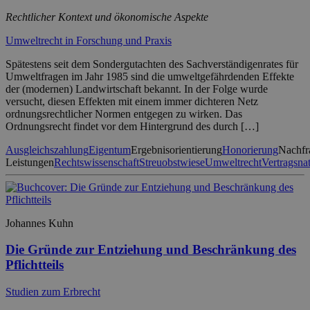
Rechtlicher Kontext und ökonomische Aspekte
Umweltrecht in Forschung und Praxis
Spätestens seit dem Sondergutachten des Sachverständigenrates für
Umweltfragen im Jahr 1985 sind die umweltgefährdenden Effekte
der (modernen) Landwirtschaft bekannt. In der Folge wurde
versucht, diesen Effekten mit einem immer dichteren Netz
ordnungsrechtlicher Normen entgegen zu wirken. Das
Ordnungsrecht findet vor dem Hintergrund des durch […]
Ausgleichszahlung
Eigentum
Ergebnisorientierung
Honorierung
Nachfr
Leistungen
Rechtswissenschaft
Streuobstwiese
Umweltrecht
Vertragsna
Johannes Kuhn
Die Gründe zur Entziehung und Beschränkung des
Pflichtteils
Studien zum Erbrecht