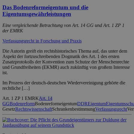
Das Bodenreformeigentum und die
Eigentumsgewährleistungen
Eine vergleichende Betrachtung von Art. 14 GG und Art. 1 ZP 1
der EMRK
Verfassungsrecht in Forschung und Praxis
Die Autorin greift ein rechtshistorisches Thema auf, das unter dem
Aspekt der fortzuschreibenden Dogmatik des Art. 1 des ersten
Zusatzprotokolls der Konvention zum Schutze der Menschenrechte
und Grundfreiheiten (EKMR) auch zukünftig von großem Interesse
ist.
Im Prozess der deutsch-deutschen Wiedervereinigung gehörte die
rechtliche […]
Art. 1 ZP 1 EMRK
Art. 14
GG
Bodenreform
Bodenreformeigentum
DDR
Eigentum
Eigentumsschu
Gesetz
Rechtswissenschaft
Schrankenbestimmung
Verfassungsrecht
Ver