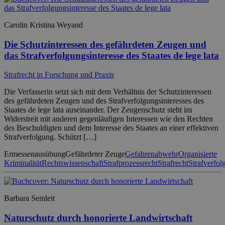
Carolin Kristina Weyand
Die Schutzinteressen des gefährdeten Zeugen und
das Strafverfolgungsinteresse des Staates de lege lata
Strafrecht in Forschung und Praxis
Die Verfasserin setzt sich mit dem Verhältnis der Schutzinteressen
des gefährdeten Zeugen und des Strafverfolgungsinteresses des
Staates de lege lata auseinander. Der Zeugenschutz steht im
Widerstreit mit anderen gegenläufigen Interessen wie den Rechten
des Beschuldigten und dem Interesse des Staates an einer effektiven
Strafverfolgung. Schützt […]
Ermessenausübung
Gefährdeter Zeuge
Gefahrenabwehr
Organisierte
Kriminalität
Rechtswissenschaft
Strafprozessrecht
Strafrecht
Strafverfol
Barbara Semleit
Naturschutz durch honorierte Landwirtschaft