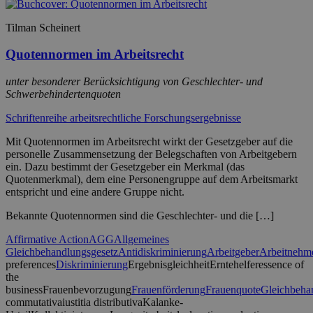
Tilman Scheinert
Quotennormen im Arbeitsrecht
unter besonderer Berücksichtigung von Geschlechter- und
Schwerbehindertenquoten
Schriftenreihe arbeitsrechtliche Forschungsergebnisse
Mit Quotennormen im Arbeitsrecht wirkt der Gesetzgeber auf die
personelle Zusammensetzung der Belegschaften von Arbeitgebern
ein. Dazu bestimmt der Gesetzgeber ein Merkmal (das
Quotenmerkmal), dem eine Personengruppe auf dem Arbeitsmarkt
entspricht und eine andere Gruppe nicht.
Bekannte Quotennormen sind die Geschlechter- und die […]
Affirmative Action
AGG
Allgemeines
Gleichbehandlungsgesetz
Antidiskriminierung
Arbeitgeber
Arbeitnehm
preferences
Diskriminierung
Ergebnisgleichheit
Erntehelfer
essence of
the
business
Frauenbevorzugung
Frauenförderung
Frauenquote
Gleichbeha
commutativa
iustitia distributiva
Kalanke-