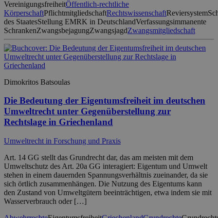
Vereinigungsfreiheit
Öffentlich-rechtliche
Körperschaft
Pflichtmitgliedschaft
Rechtswissenschaft
Reviersystem
Sch
des Staates
Stellung EMRK in Deutschland
Verfassungsimmanente
Schranken
Zwangsbejagung
Zwangsjagd
Zwangsmitgliedschaft
Dimokritos Batsoulas
Die Bedeutung der Eigentumsfreiheit im deutschen
Umweltrecht unter Gegenüberstellung zur
Rechtslage in Griechenland
Umweltrecht in Forschung und Praxis
Art. 14 GG stellt das Grundrecht dar, das am meisten mit dem
Umweltschutz des Art. 20a GG interagiert: Eigentum und Umwelt
stehen in einem dauernden Spannungsverhältnis zueinander, da sie
sich örtlich zusammenhängen. Die Nutzung des Eigentums kann
den Zustand von Umweltgütern beeinträchtigen, etwa indem sie mit
Wasserverbrauch oder […]
Abwehrrechte
Eigentumsfreiheit
Griechenland
Grundrechte
Grundrecht