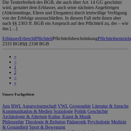
Die Testierfreiheit des BGB, die auch über Art. 14 GG geschützt
wird, gestattet dem Erblasser, auch seine nächsten Angehörigen
(Abkömmlinge, Eltern und Ehegatten) durch letztwillige Verfügung
von der Erbfolge auszuschließen. In diesem Fall steht ihnen aber
nach §§ 2303 ff. BGB ein Anspruch auf den Pflichtteil zu, der – wie
das […]
Erblasser
Erbrecht
Pflichtteil
Pflichtteilsbeschränkung
Pflichtteilsentzie
2333 BGB
§§ 2338 BGB
«
<
1
2
>
»
Unsere Fachgebiete
Jura
BWL
Agrarwissenschaft
VWL
Geographie
Literatur & Sprache
Kommunikation & Medien
Soziologie
Politik
Geschichte
Archäologie & Altertum
Kultur, Kunst & Musik
Philosophie
Theologie & Religion
Pädagogik
Psychologie
Medizin
& Gesundheit
Sport & Bewegung