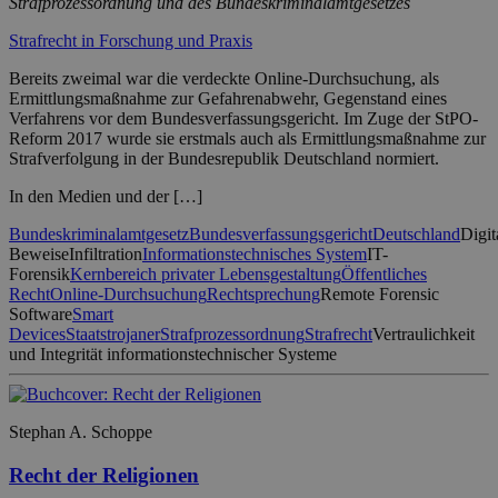
Strafprozessordnung und des Bundeskriminalamtgesetzes
Strafrecht in Forschung und Praxis
Bereits zweimal war die verdeckte Online-Durchsuchung, als
Ermittlungsmaßnahme zur Gefahrenabwehr, Gegenstand eines
Verfahrens vor dem Bundesverfassungsgericht. Im Zuge der StPO-
Reform 2017 wurde sie erstmals auch als Ermittlungsmaßnahme zur
Strafverfolgung in der Bundesrepublik Deutschland normiert.
In den Medien und der […]
Bundeskriminalamtgesetz
Bundesverfassungsgericht
Deutschland
Digit
Beweise
Infiltration
Informationstechnisches System
IT-
Forensik
Kernbereich privater Lebensgestaltung
Öffentliches
Recht
Online-Durchsuchung
Rechtsprechung
Remote Forensic
Software
Smart
Devices
Staatstrojaner
Strafprozessordnung
Strafrecht
Vertraulichkeit
und Integrität informationstechnischer Systeme
Stephan A. Schoppe
Recht der Religionen