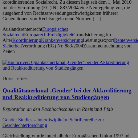
koordinierenden Sozialrecht. Zu diesem liegt seit dem 1. Mai 2010
mit der Verordnung (EG) Nr. 883/2004 eine Neuregelung vor, die
ausgehend von Rechtsanwendungsschwierigkeiten früherer
Generationen von Rechtsregeln neue Normen […]
Auslandsrentenrecht
Europäisches
Sozialrecht
Europarecht
Freizügigkeit
Grundsicherung im
Alter
Koordinierung
Krankenversicherung
Leistungsexport
Rentenversi
Sicherheit
Verordnung (EG) Nr. 883/2004
Zusammenrechnung von
Zeiten
Doris Ternes
Qualitätsmerkmal ‚Gender‘ bei der Akkreditierung
und Reakkreditierung von Studiengängen
Exploration an den Fachhochschulen in Rheinland-Pfalz
Gender Studies – Interdisziplinäre Schriftenreihe zur
Geschlechterforschung
Gleichstellung wurde innerhalb der Europäischen Union 1997 mit