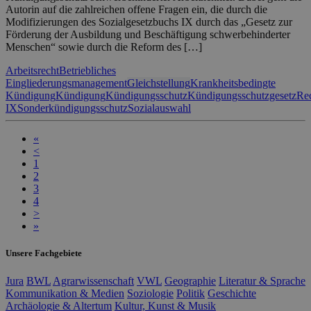
Autorin auf die zahlreichen offene Fragen ein, die durch die
Modifizierungen des Sozialgesetzbuchs IX durch das „Gesetz zur
Förderung der Ausbildung und Beschäftigung schwerbehinderter
Menschen“ sowie durch die Reform des […]
Arbeitsrecht
Betriebliches
Eingliederungsmanagement
Gleichstellung
Krankheitsbedingte
Kündigung
Kündigung
Kündigungsschutz
Kündigungsschutzgesetz
Rec
IX
Sonderkündigungsschutz
Sozialauswahl
«
<
1
2
3
4
>
»
Unsere Fachgebiete
Jura
BWL
Agrarwissenschaft
VWL
Geographie
Literatur & Sprache
Kommunikation & Medien
Soziologie
Politik
Geschichte
Archäologie & Altertum
Kultur, Kunst & Musik