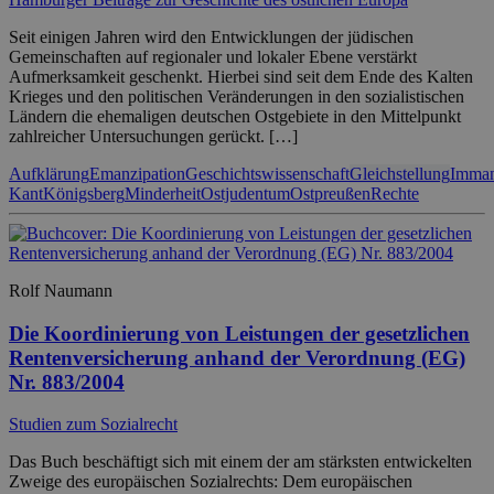
Seit einigen Jahren wird den Entwicklungen der jüdischen
Gemeinschaften auf regionaler und lokaler Ebene verstärkt
Aufmerksamkeit geschenkt. Hierbei sind seit dem Ende des Kalten
Krieges und den politischen Veränderungen in den sozialistischen
Ländern die ehemaligen deutschen Ostgebiete in den Mittelpunkt
zahlreicher Untersuchungen gerückt. […]
Aufklärung
Emanzipation
Geschichtswissenschaft
Gleichstellung
Imman
Kant
Königsberg
Minderheit
Ostjudentum
Ostpreußen
Rechte
Rolf Naumann
Die Koordinierung von Leistungen der gesetzlichen
Rentenversicherung anhand der Verordnung (EG)
Nr. 883/2004
Studien zum Sozialrecht
Das Buch beschäftigt sich mit einem der am stärksten entwickelten
Zweige des europäischen Sozialrechts: Dem europäischen