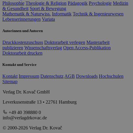
Philosophie
Theologie & Religion
Pädagogik
Psychologie
Medizin
& Gesundheit
Sport & Bewegung
Mathematik & Naturwiss.
Informatik
Technik & Ingenieurwesen
Lebenserinnerungen
Variata
Autorinnen und Autoren
Druckkostenzuschuss
Doktorarbeit verlegen
Masterarbeit
publizieren
Wissenschaftsverlag
Open Access-Publikation
Doktorarbeit drucken
Kontakt und Service
Kontakt
Impressum
Datenschutz
AGB
Downloads
Hochschulen
Sitemap
Verlag Dr. Kovač GmbH
Leverkusenstraße 13 • 22761 Hamburg
+49 40 398880 0
info@verlagdrkovac.de
© 2000-2026 Verlag Dr. Kovač