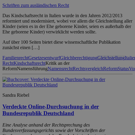
Schriften zum ausländischen Recht
Das Kindschaftsrecht in Italien wurde in den Jahren 2012/2013
reformiert und modernisiert, wobei vor allem die Gleichstellung aller
Kinder (seien es in der Ehe geborene Kinder, seien es außerhalb der
Ehe geborene Kinder) verwirklicht werden sollte.
Auf über 100 Seiten bietet diese wissenschaftliche Publikation
zunächst einen […]
Familienrecht
Gesetzesentwurf
Gleichberechtigung
Gleichstellung
Italie
Recht
Kindschaftsrecht
Kritik an der
Reform
Namensführung
Namensrecht
Rechtsvergleich
Reform
Status
Vo
Sandra Riebel
Verdeckte Online-Durchsuchung in der
Bundesrepublik Deutschland
Eine Analyse anhand der Rechtsprechung des
Bundesverfassungsgerichts sowie der Vorschriften der