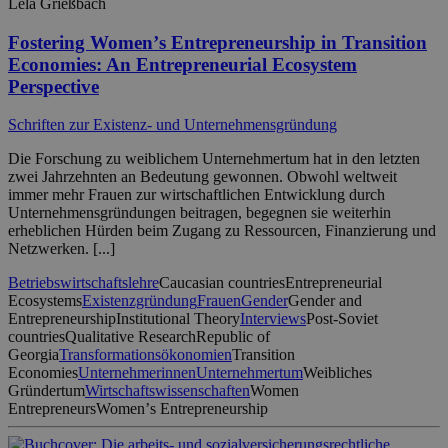
Lela Grießbach
Fostering Womenʼs Entrepreneurship in Transition
Economies: An Entrepreneurial Ecosystem
Perspective
Schriften zur Existenz- und Unternehmensgründung
Die Forschung zu weiblichem Unternehmertum hat in den letzten
zwei Jahrzehnten an Bedeutung gewonnen. Obwohl weltweit
immer mehr Frauen zur wirtschaftlichen Entwicklung durch
Unternehmensgründungen beitragen, begegnen sie weiterhin
erheblichen Hürden beim Zugang zu Ressourcen, Finanzierung und
Netzwerken. [...]
Betriebswirtschaftslehre
Caucasian countries
Entrepreneurial
Ecosystems
Existenzgründung
Frauen
Gender
Gender and
Entrepreneurship
Institutional Theory
Interviews
Post-Soviet
countries
Qualitative Research
Republic of
Georgia
Transformationsökonomien
Transition
Economies
Unternehmerinnen
Unternehmertum
Weibliches
Gründertum
Wirtschaftswissenschaften
Women
Entrepreneurs
Womenʼs Entrepreneurship