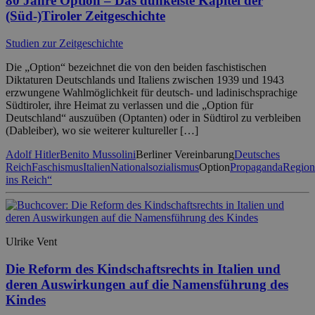
80 Jahre Option – Das dunkelste Kapitel der
(Süd-)Tiroler Zeitgeschichte
Studien zur Zeitgeschichte
Die „Option“ bezeichnet die von den beiden faschistischen
Diktaturen Deutschlands und Italiens zwischen 1939 und 1943
erzwungene Wahlmöglichkeit für deutsch- und ladinischsprachige
Südtiroler, ihre Heimat zu verlassen und die „Option für
Deutschland“ auszuüben (Optanten) oder in Südtirol zu verbleiben
(Dableiber), wo sie weiterer kultureller […]
Adolf Hitler
Benito Mussolini
Berliner Vereinbarung
Deutsches
Reich
Faschismus
Italien
Nationalsozialismus
Option
Propaganda
Region
ins Reich“
Ulrike Vent
Die Reform des Kindschaftsrechts in Italien und
deren Auswirkungen auf die Namensführung des
Kindes