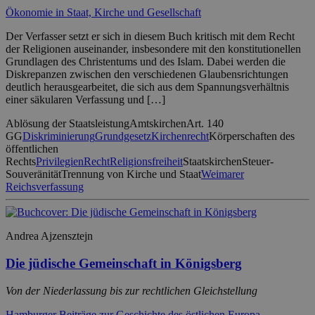
Ökonomie in Staat, Kirche und Gesellschaft
Der Verfasser setzt er sich in diesem Buch kritisch mit dem Recht
der Religionen auseinander, insbesondere mit den konstitutionellen
Grundlagen des Christentums und des Islam. Dabei werden die
Diskrepanzen zwischen den verschiedenen Glaubensrichtungen
deutlich herausgearbeitet, die sich aus dem Spannungsverhältnis
einer säkularen Verfassung und […]
Ablösung der Staatsleistung
Amtskirchen
Art. 140
GG
Diskriminierung
Grundgesetz
Kirchenrecht
Körperschaften des
öffentlichen
Rechts
Privilegien
Recht
Religionsfreiheit
Staatskirchen
Steuer-
Souveränität
Trennung von Kirche und Staat
Weimarer
Reichsverfassung
Andrea Ajzensztejn
Die jüdische Gemeinschaft in Königsberg
Von der Niederlassung bis zur rechtlichen Gleichstellung
Hamburger Beiträge zur Geschichte des östlichen Europa