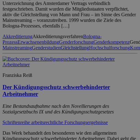
Unterzeichnung des Amsterdamer Vertrags verbindlich
festgeschrieben. Damit wurden die Mitgliedsstaaten verpflichtet,
aktiv die Gleichstellung von Mann und Frau – im Sinne des Gender
Mainstreaming – voranzutreiben. 1999 wurden die Ziele des
Bologna-Prozesses, ebenfalls […]
Akkreditierung
Akkreditierungsverfahren
Bologna-
Prozess
Erwachsenenbildung
Genderforschung
Genderkompetenz
Gend
Mainstreaming
Genderstudien
Gleichstellung
Hochschulforschung
Komp
Franziska Reiß
Der Kündigungsschutz schwerbehinderter
Arbeitnehmer
Eine Bestandsaufnahme nach den Novellierungen des
Sozialgesetzbuchs IX und des Kündigungsschutzgesetzes
Schriftenreihe arbeitsrechtliche Forschungsergebnisse
Das Werk behandelt den besonderen wie den allgemeinen
Kündigungsschutz schwerbehinderter Arbeitnehmer. Dabei geht die