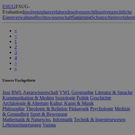
ESUG
ESUG-
Evaluation
Insolvenzplanverfahren
Insolvenzrecht
Insolvenzrechtliche
Eigenverwaltung
Rechtswissenschaft
Sanierung
Schutzschirmverfahren
«
<
1
2
3
4
>
»
Unsere Fachgebiete
Jura
BWL
Agrarwissenschaft
VWL
Geographie
Literatur & Sprache
Kommunikation & Medien
Soziologie
Politik
Geschichte
Archäologie & Altertum
Kultur, Kunst & Musik
Philosophie
Theologie & Religion
Pädagogik
Psychologie
Medizin
& Gesundheit
Sport & Bewegung
Mathematik & Naturwiss.
Informatik
Technik & Ingenieurwesen
Lebenserinnerungen
Variata