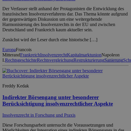
Der Verfasser stellt anhand der Protagonisten die Entwicklung des
französischen Insolvenzverfahrens dar. Das Thema könnte aufgrund
der gegenwärtigen Diskussion um eine weitergehende
Harmonisierung des Insolvenzrechts in der EU und zwischen
Deutschland und Frankreich kaum aktueller sein.
Zunächst wird der Leser durch eine historische […]
Europa
Francois
Mitterand
Frankreich
Insolvenzrecht
Kapitalmarktunion
Napoleon
I.
Rechtsgeschichte
Rechtsvergleichung
Restrukturierung
Sanierung
Sch
Freddy Kedak
Indirekter Börsengang unter besonderer
Berücksichtigung insolvenzrechtlicher Aspekte
Insolvenzrecht in Forschung und Praxis
Diese Forschungsarbeit untersucht die Voraussetzungen und
Möglichkeiten der Integration eines indirekten Börsengangs in das