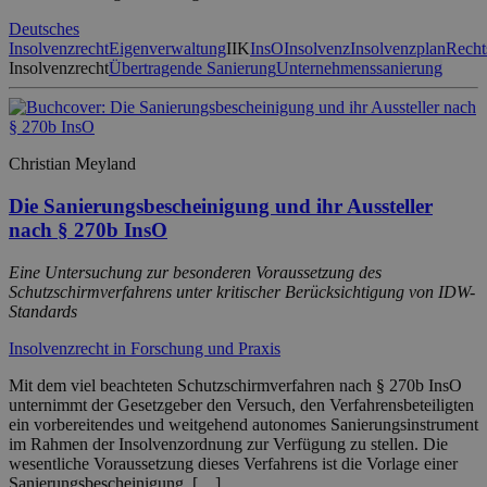
Deutsches
Insolvenzrecht
Eigenverwaltung
IIK
InsO
Insolvenz
Insolvenzplan
Recht
Insolvenzrecht
Übertragende Sanierung
Unternehmenssanierung
Christian Meyland
Die Sanierungsbescheinigung und ihr Aussteller
nach § 270b InsO
Eine Untersuchung zur besonderen Voraussetzung des
Schutzschirmverfahrens unter kritischer Berücksichtigung von IDW-
Standards
Insolvenzrecht in Forschung und Praxis
Mit dem viel beachteten Schutzschirmverfahren nach § 270b InsO
unternimmt der Gesetzgeber den Versuch, den Verfahrensbeteiligten
ein vorbereitendes und weitgehend autonomes Sanierungsinstrument
im Rahmen der Insolvenzordnung zur Verfügung zu stellen. Die
wesentliche Voraussetzung dieses Verfahrens ist die Vorlage einer
Sanierungsbescheinigung, […]