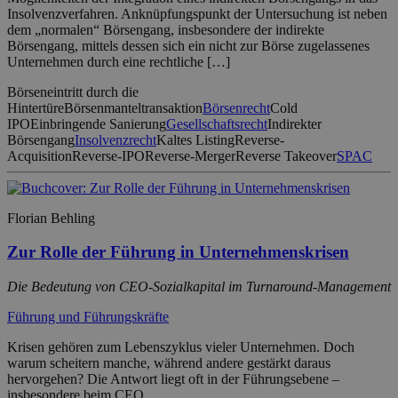
Insolvenzverfahren. Anknüpfungspunkt der Untersuchung ist neben
dem „normalen“ Börsengang, insbesondere der indirekte
Börsengang, mittels dessen sich ein nicht zur Börse zugelassenes
Unternehmen durch eine rechtliche […]
Börseneintritt durch die
Hintertüre
Börsenmanteltransaktion
Börsenrecht
Cold
IPO
Einbringende Sanierung
Gesellschaftsrecht
Indirekter
Börsengang
Insolvenzrecht
Kaltes Listing
Reverse-
Acquisition
Reverse-IPO
Reverse-Merger
Reverse Takeover
SPAC
Florian Behling
Zur Rolle der Führung in Unternehmenskrisen
Die Bedeutung von CEO-Sozialkapital im Turnaround-Management
Führung und Führungskräfte
Krisen gehören zum Lebenszyklus vieler Unternehmen. Doch
warum scheitern manche, während andere gestärkt daraus
hervorgehen? Die Antwort liegt oft in der Führungsebene –
insbesondere beim CEO.