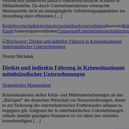
verursachen bundesweit jährlich volkswirtschaftliche Schäden in
Milliardenhöhe. Da durch Unternehmenskrisen verursachte
Marktaustritte nicht als unumgängliche Selbstreinigungsprämien zur
Herstellung einer effizienten […]
Betriebswirtschaftslehre
Insolvenzplan
Insolvenzverfahren
Insovenz
Kri
Equity
Sanierungsinvestitionen
Turnaround
Unternehmensrestrukturier
Dennis Michalak
Direkte und indirekte Führung in Krisensituationen
mittelständischer Unternehmungen
Strategisches Management
Krisensituationen stellen Klein- und Mittelunternehmungen als das
„Rückgrat“ der deutschen Wirtschaft vor Herausforderungen, denen
es zur Sicherung des unternehmerischen Fortbestandes adäquat zu
begegnen gilt. Aufgrund der in mittelständischen Unternehmungen
oftmals familiär geprägten Strukturen ist vor allem den zentralen
krisenbeteiligten […]