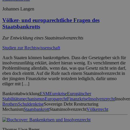
Johannes Langen
Völker- und europarechtliche Fragen des
Staatsbankrotts
Zur Entwicklung eines Staatsinsolvenzrechts
Studien zur Rechtswissenschaft
Auch Staaten können bankrottgehen. Dass der Gesetzgeber sich für
insolvenzunfähig erklärt, ändert hieran wenig. Es verschlimmert die
Problemlösung allenfalls, wenn das, was qua Gesetz nicht sein darf,
eben doch eintritt. Auf die Rufe nach einem Staatsinsolvenzrecht in
der jüngsten Finanzkrise wurde trotzdem lediglich, dafür umso
eiliger mit […]
Bankrottabwicklung
ESM
Eurokrise
Europäischer
Stabilitätsmechanismus
Europarecht
Finanzkrise
Insolvenzrecht
Insolve
Brothers
Schuldenkrise
Sovereign Debt Restructuring
Mechanism
Staatsbankrott
Staatsinsolvenzrecht
Völkerrecht
Thomas Uwe Beger