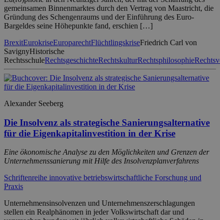
gemeinsamen Binnenmarktes durch den Vertrag von Maastricht, die
Gründung des Schengenraums und der Einführung des Euro-
Bargeldes seine Höhepunkte fand, erschien […]
Brexit
Eurokrise
Europarecht
Flüchtlingskrise
Friedrich Carl von
Savigny
Historische
Rechtsschule
Rechtsgeschichte
Rechtskultur
Rechtsphilosophie
Rechtsv
Alexander Seeberg
Die Insolvenz als strategische Sanierungsalternative
für die Eigenkapitalinvestition in der Krise
Eine ökonomische Analyse zu den Möglichkeiten und Grenzen der
Unternehmenssanierung mit Hilfe des Insolvenzplanverfahrens
Schriftenreihe innovative betriebswirtschaftliche Forschung und
Praxis
Unternehmensinsolvenzen und Unternehmenszerschlagungen
stellen ein Realphänomen in jeder Volkswirtschaft dar und