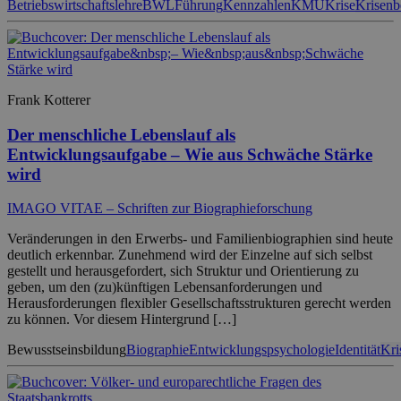
Betriebswirtschaftslehre
BWL
Führung
Kennzahlen
KMU
Krise
Krisenb
Frank Kotterer
Der menschliche Lebenslauf als
Entwicklungsaufgabe – Wie aus Schwäche Stärke
wird
IMAGO VITAE – Schriften zur Biographieforschung
Veränderungen in den Erwerbs- und Familienbiographien sind heute
deutlich erkennbar. Zunehmend wird der Einzelne auf sich selbst
gestellt und herausgefordert, sich Struktur und Orientierung zu
geben, um den (zu)künftigen Lebensanforderungen und
Herausforderungen flexibler Gesellschaftsstrukturen gerecht werden
zu können. Vor diesem Hintergrund […]
Bewusstseinsbildung
Biographie
Entwicklungspsychologie
Identität
Kri