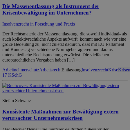
Die Massenentlassung als Instrument der
Krisenbewältigung im Unternehmen?
Insolvenzrecht in Forschung und Praxis
Der Rechtsmaterie der Massenentlassung, die sowohl individual- als
auch kollektivrechtliche Aspekte aufwirft, kommt nach wie vor eine
große Bedeutung zu, nicht zuletzt dadurch, dass mit EU-Parlament
und Bundestag verschiedene Normgeber agieren und daraus
unterschiedliche Rechtsprechung erwächst. Die vielfachen
europarechtlichen Vorgaben haben […]
Arbeitnehmerschutz
Arbeitsrecht
Entlassung
Insolvenzrecht
Krise
Krise
17 KSchG
Stefan Schwarz
Konsistente Maßnahmen zur Bewältigung extern
verursachter Unternehmenskrisen
Das Beispiel kleiner und mittlerer deutscher Zulieferer der