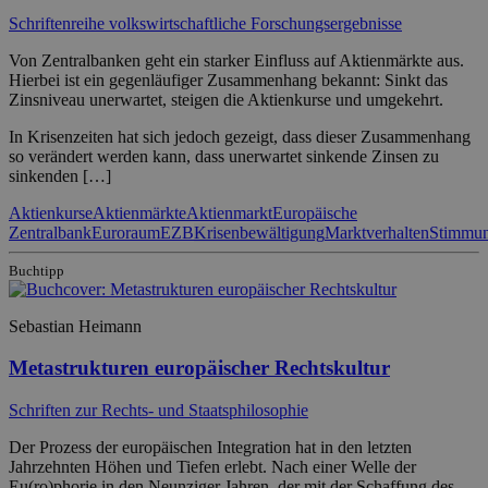
Schriftenreihe volkswirtschaftliche Forschungsergebnisse
Von Zentralbanken geht ein starker Einfluss auf Aktienmärkte aus.
Hierbei ist ein gegenläufiger Zusammenhang bekannt: Sinkt das
Zinsniveau unerwartet, steigen die Aktienkurse und umgekehrt.
In Krisenzeiten hat sich jedoch gezeigt, dass dieser Zusammenhang
so verändert werden kann, dass unerwartet sinkende Zinsen zu
sinkenden […]
Aktienkurse
Aktienmärkte
Aktienmarkt
Europäische
Zentralbank
Euroraum
EZB
Krisenbewältigung
Marktverhalten
Stimmu
Buchtipp
Sebastian Heimann
Metastrukturen europäischer Rechtskultur
Schriften zur Rechts- und Staatsphilosophie
Der Prozess der europäischen Integration hat in den letzten
Jahrzehnten Höhen und Tiefen erlebt. Nach einer Welle der
Eu(ro)phorie in den Neunziger Jahren, der mit der Schaffung des