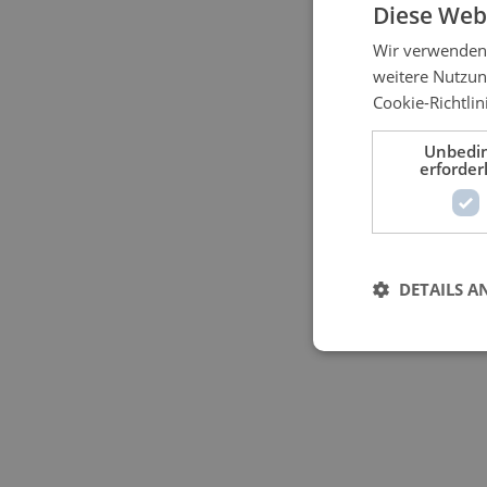
Diese Web
Wir verwenden 
weitere Nutzun
Cookie-Richtlin
Unbedi
erforder
DETAILS A