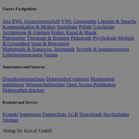
Unsere Fachgebiete
Jura
BWL
Agrarwissenschaft
VWL
Geographie
Literatur & Sprache
Kommunikation & Medien
Soziologie
Politik
Geschichte
Archäologie & Altertum
Kultur, Kunst & Musik
Philosophie
Theologie & Religion
Pädagogik
Psychologie
Medizin
& Gesundheit
Sport & Bewegung
Mathematik & Naturwiss.
Informatik
Technik & Ingenieurwesen
Lebenserinnerungen
Variata
Autorinnen und Autoren
Druckkostenzuschuss
Doktorarbeit verlegen
Masterarbeit
publizieren
Wissenschaftsverlag
Open Access-Publikation
Doktorarbeit drucken
Kontakt und Service
Kontakt
Impressum
Datenschutz
AGB
Downloads
Hochschulen
Sitemap
Verlag Dr. Kovač GmbH