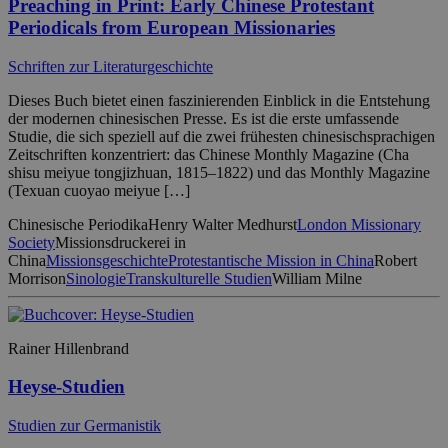
Preaching in Print: Early Chinese Protestant
Periodicals from European Missionaries
Schriften zur Literaturgeschichte
Dieses Buch bietet einen faszinierenden Einblick in die Entstehung
der modernen chinesischen Presse. Es ist die erste umfassende
Studie, die sich speziell auf die zwei frühesten chinesischsprachigen
Zeitschriften konzentriert: das Chinese Monthly Magazine (Cha
shisu meiyue tongjizhuan, 1815–1822) und das Monthly Magazine
(Texuan cuoyao meiyue […]
Chinesische Periodika
Henry Walter Medhurst
London Missionary
Society
Missionsdruckerei in
China
Missionsgeschichte
Protestantische Mission in China
Robert
Morrison
Sinologie
Transkulturelle Studien
William Milne
Rainer Hillenbrand
Heyse-Studien
Studien zur Germanistik