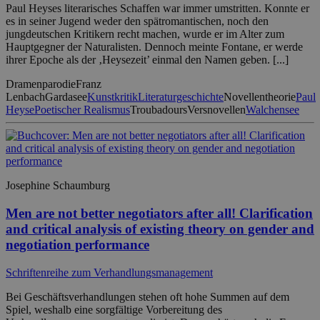
Paul Heyses literarisches Schaffen war immer umstritten. Konnte er
es in seiner Jugend weder den spätromantischen, noch den
jungdeutschen Kritikern recht machen, wurde er im Alter zum
Hauptgegner der Naturalisten. Dennoch meinte Fontane, er werde
ihrer Epoche als der ‚Heysezeit’ einmal den Namen geben. [...]
Dramenparodie
Franz
Lenbach
Gardasee
Kunstkritik
Literaturgeschichte
Novellentheorie
Paul
Heyse
Poetischer Realismus
Troubadours
Versnovellen
Walchensee
Josephine Schaumburg
Men are not better negotiators after all! Clarification
and critical analysis of existing theory on gender and
negotiation performance
Schriftenreihe zum Verhandlungsmanagement
Bei Geschäftsverhandlungen stehen oft hohe Summen auf dem
Spiel, weshalb eine sorgfältige Vorbereitung des