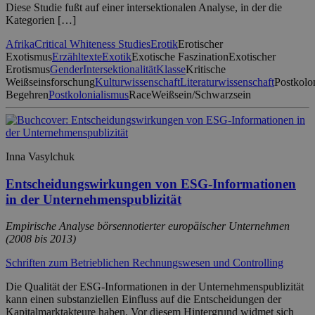
Diese Studie fußt auf einer intersektionalen Analyse, in der die
Kategorien […]
Afrika
Critical Whiteness Studies
Erotik
Erotischer
Exotismus
Erzähltexte
Exotik
Exotische Faszination
Exotischer
Erotismus
Gender
Intersektionalität
Klasse
Kritische
Weißseinsforschung
Kulturwissenschaft
Literaturwissenschaft
Postkolo
Begehren
Postkolonialismus
Race
Weißsein/Schwarzsein
Inna Vasylchuk
Entscheidungswirkungen von ESG-Informationen
in der Unternehmenspublizität
Empirische Analyse börsennotierter europäischer Unternehmen
(2008 bis 2013)
Schriften zum Betrieblichen Rechnungswesen und Controlling
Die Qualität der ESG-Informationen in der Unternehmenspublizität
kann einen substanziellen Einfluss auf die Entscheidungen der
Kapitalmarktakteure haben. Vor diesem Hintergrund widmet sich