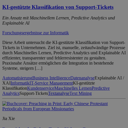
KI-gestützte Klassifikation von Support-Tickets
Ein Ansatz mit Maschinellem Lernen, Predictive Analytics und
Explainable AI
Forschungsergebnisse zur Informatik
Diese Arbeit untersucht die KI-gestützte Klassifikation von Support-
Tickets in Unternehmen. Ziel ist, manuelle, zeitaufwändige Prozesse
durch Maschinelles Lernen, Predictive Analytics und Explainable AI
effizienter, transparenter und fehlerresistenter zu gestalten.
Praxisnahe Ansätze ermöglichen die Integration in bestehende
Systeme, steigern […]
Automatisierung
Business Intelligence
Datenanalyse
Explainable AI /
XAI
Informatik
IT-Service Management
KI-gestützte
Klassifikation
Kundenservice
Maschinelles Lernen
Predictive
Analytics
Support-Tickets
Textanalyse
Text Mining
Jia Xie