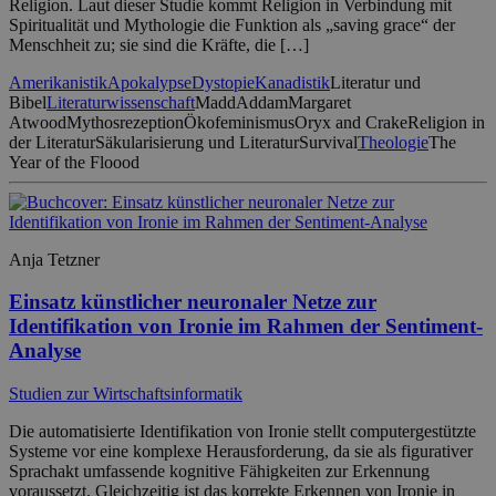
Religion. Laut dieser Studie kommt Religion in Verbindung mit
Spiritualität und Mythologie die Funktion als „saving grace“ der
Menschheit zu; sie sind die Kräfte, die […]
Amerikanistik
Apokalypse
Dystopie
Kanadistik
Literatur und
Bibel
Literaturwissenschaft
MaddAddam
Margaret
Atwood
Mythosrezeption
Ökofeminismus
Oryx and Crake
Religion in
der Literatur
Säkularisierung und Literatur
Survival
Theologie
The
Year of the Floood
Anja Tetzner
Einsatz künstlicher neuronaler Netze zur
Identifikation von Ironie im Rahmen der Sentiment-
Analyse
Studien zur Wirtschaftsinformatik
Die automatisierte Identifikation von Ironie stellt computergestützte
Systeme vor eine komplexe Herausforderung, da sie als figurativer
Sprachakt umfassende kognitive Fähigkeiten zur Erkennung
voraussetzt. Gleichzeitig ist das korrekte Erkennen von Ironie in