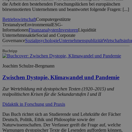
die Arbeit den bestehenden Forschungslücken bei europäischen
börsennotierten Unternehmen und beantwortet folgende Fragen: [...]
Betriebswirtschaft
Computergestützte
Textanalyse
Environmental
ESG-
Informationen
Finanzanalysten
Investoren
Liquidität
Unternehmnsaktie
Social and Corporate
Governance
Sozialpsychologie
Unternehmenspublizität
Wirtschaftsinfo
Buchtipp
Joachim Schulze-Bergmann
Zwischen Dystopie, Klimawandel und Pandemie
Zur Wertebildung mit dystopischen Texten (1920–2015) und
realpolitischen Krisen für die Sekundarstufen I und II
Didaktik in Forschung und Praxis
Das Buch richtet sich an Studierende und Lehrkräfte der Fächer
Deutsch, Politik, Ethik und Philosophie sowie der
Naturwissenschaften. Der Verfasser greift die Frage auf, welche
Warnungen dystopischer Texte die Lesenden auffordern können,