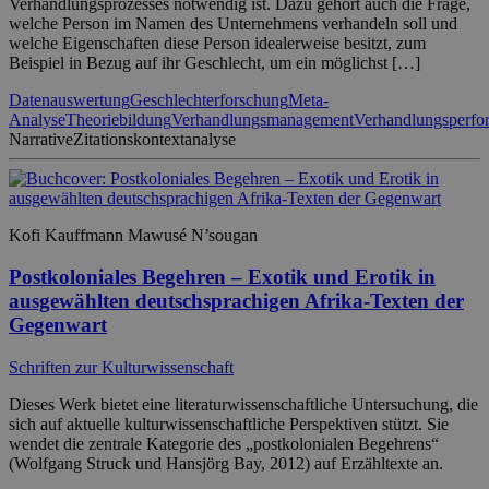
Verhandlungsprozesses notwendig ist. Dazu gehört auch die Frage,
welche Person im Namen des Unternehmens verhandeln soll und
welche Eigenschaften diese Person idealerweise besitzt, zum
Beispiel in Bezug auf ihr Geschlecht, um ein möglichst […]
Datenauswertung
Geschlechterforschung
Meta-
Analyse
Theoriebildung
Verhandlungsmanagement
Verhandlungsperfo
Narrative
Zitationskontextanalyse
Kofi Kauffmann Mawusé N’sougan
Postkoloniales Begehren – Exotik und Erotik in
ausgewählten deutschsprachigen Afrika-Texten der
Gegenwart
Schriften zur Kulturwissenschaft
Dieses Werk bietet eine literaturwissenschaftliche Untersuchung, die
sich auf aktuelle kulturwissenschaftliche Perspektiven stützt. Sie
wendet die zentrale Kategorie des „postkolonialen Begehrens“
(Wolfgang Struck und Hansjörg Bay, 2012) auf Erzähltexte an.