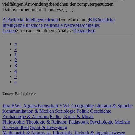
vielfältigen Anwendungsbereichen der computergestützten
Datenverarbeitung und -analyse, […]
AI
Artificial Intelligence
Ironie
Ironieforschung
KI
Künstliche
Intelligenz
Künstliche neuronale Netze
Maschinelles
Lernen
Sarkasmus
Sentiment-Analyse
Textanalyse
«
<
1
2
3
4
>
»
Unsere Fachgebiete
Jura
BWL
Agrarwissenschaft
VWL
Geographie
Literatur & Sprache
Kommunikation & Medien
Soziologie
Politik
Geschichte
Archäologie & Altertum
Kultur, Kunst & Musik
Philosophie
Theologie & Religion
Pädagogik
Psychologie
Medizin
& Gesundheit
Sport & Bewegung
Mathematik & Naturwiss.
Informatik
Technik & Ingenieurwesen