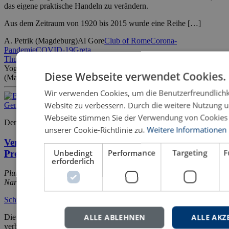
das eigene praktische Handeln zu verändern.
Aus dem Zeitraum von 1920 bis 2015 wurde eine Reihe […]
A. Petrik (Magdeburg)
Al Gore
Club of Rome
Corona-
Pandemie
COVID-19
Greta
Thunberg
Klimawandel
Lehrstückdidaktik
Moralerziehung
Ökologie
Pa
Yogeshwar
Schulze + Berg
Diese Webseite verwendet Cookies.
(Marburg)
Sozialkunde
Wertebildung
Werteerziehung
Wir verwenden Cookies, um die Benutzerfreundlichk
Website zu verbessern. Durch die weitere Nutzung u
Webseite stimmen Sie der Verwendung von Cookie
Denise Theßeling
unserer Cookie-Richtlinie zu.
Weitere Informationen
Verschwiegene Vertraute – Idealer Gefährte –
Unbedingt
Performance
Targeting
F
Prekäre Gemeinschaft
erforderlich
Pluralisation von Freundschaftssemantiken in höfischen
Narrationen des hohen Mittelalters
Schriften zur Mediävistik
ALLE ABLEHNEN
ALLE AKZ
Die Studie untersucht die Funktion von Freundschaft und der damit
verbundenen Konstruktion verlässlicher, stabiler Sozialbeziehungen