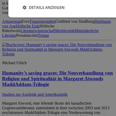
in höfischen Romanen des hohen Mittelalters wie dem ‚Tristan‘
DETAILS ANZEIGEN
Gottfrieds von Straßburg, dem ‚Erec‘ und dem ‚Iwein‘ Hartmanns
von Aue sowie dem anonym überlieferten ‚Prosalancelot‘. [...]
Artusroman
Evec
Frauengestalten
Gottfried von Straßburg
Hartmann
von Aue
Höfische Epik
Höfische
Ritter
Iwein
Literaturwissenschaft
Mediävistik
Mittelalterliche
Literatur
Prosalancelot
Tristan
Michael Ulrich
Humanity’s saving graces: Die Neuverhandlung von
Religion und Spiritualität in Margaret Atwoods
MaddAddam-Trilogie
Studien zur Anglistik und Amerikanistik
Margaret Atwood, eine lebende Ikone der kanadischen
Gegenwartsliteratur, unternimmt in ihrer zwischen 2003 und 2013
erschienenen
MaddAddam
-Trilogie eine Neubewertung von