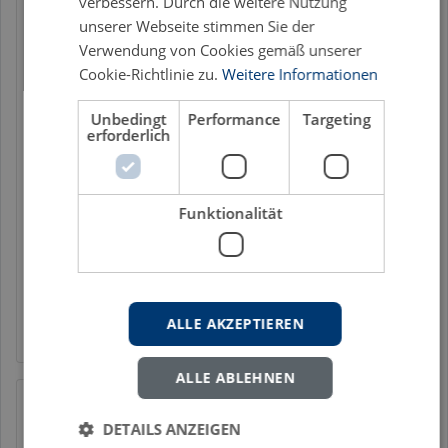
verbessern. Durch die weitere Nutzung
Grundtatbestand der sog. Vorsatzanfechtung
unserer Webseite stimmen Sie der
gemäß § 133 Abs. 1 S. 1 InsO. [...]
Verwendung von Cookies gemäß unserer
Cookie-Richtlinie zu.
Weitere Informationen
Bargeschäft
Beweisanzeichen
Gläubiger
Unbedingt
Performance
Targeting
Gläubigerbenachteiligung
erforderlich
Gläubigerbenachteiligungsvorsatz
Insolvenzanfechtung
Insolvenzanfechtungsrecht
Funktionalität
Insolvenzrecht
Insolvenzverwalter
Kenntnis
Sanierung
Vorsatzanfechtung
Zahlungsunfähigkeit
ALLE AKZEPTIEREN
ALLE ABLEHNEN
Nicolas Kreuzmann
DETAILS ANZEIGEN
Mehrheitsprinzip und