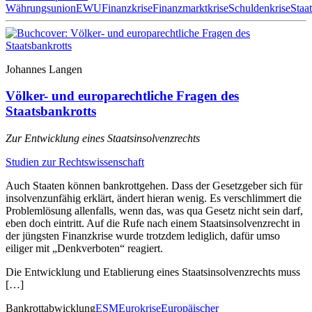
Währungsunion
EWU
Finanzkrise
Finanzmarktkrise
Schuldenkrise
Staa
Johannes Langen
Völker- und europarechtliche Fragen des
Staatsbankrotts
Zur Entwicklung eines Staatsinsolvenzrechts
Studien zur Rechtswissenschaft
Auch Staaten können bankrottgehen. Dass der Gesetzgeber sich für
insolvenzunfähig erklärt, ändert hieran wenig. Es verschlimmert die
Problemlösung allenfalls, wenn das, was qua Gesetz nicht sein darf,
eben doch eintritt. Auf die Rufe nach einem Staatsinsolvenzrecht in
der jüngsten Finanzkrise wurde trotzdem lediglich, dafür umso
eiliger mit „Denkverboten“ reagiert.
Die Entwicklung und Etablierung eines Staatsinsolvenzrechts muss
[…]
Bankrottabwicklung
ESM
Eurokrise
Europäischer