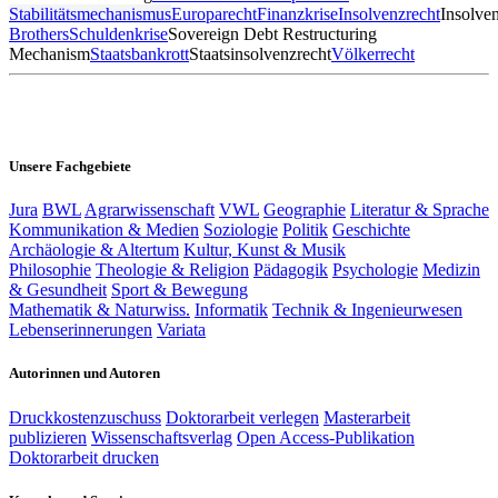
Stabilitätsmechanismus
Europarecht
Finanzkrise
Insolvenzrecht
Insolve
Brothers
Schuldenkrise
Sovereign Debt Restructuring
Mechanism
Staatsbankrott
Staatsinsolvenzrecht
Völkerrecht
Unsere Fachgebiete
Jura
BWL
Agrarwissenschaft
VWL
Geographie
Literatur & Sprache
Kommunikation & Medien
Soziologie
Politik
Geschichte
Archäologie & Altertum
Kultur, Kunst & Musik
Philosophie
Theologie & Religion
Pädagogik
Psychologie
Medizin
& Gesundheit
Sport & Bewegung
Mathematik & Naturwiss.
Informatik
Technik & Ingenieurwesen
Lebenserinnerungen
Variata
Autorinnen und Autoren
Druckkostenzuschuss
Doktorarbeit verlegen
Masterarbeit
publizieren
Wissenschaftsverlag
Open Access-Publikation
Doktorarbeit drucken