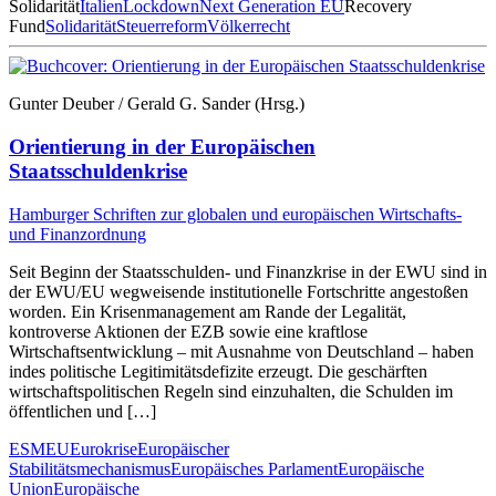
Solidarität
Italien
Lockdown
Next Generation EU
Recovery
Fund
Solidarität
Steuerreform
Völkerrecht
Gunter Deuber / Gerald G. Sander (Hrsg.)
Orientierung in der Europäischen
Staatsschuldenkrise
Hamburger Schriften zur globalen und europäischen Wirtschafts-
und Finanzordnung
Seit Beginn der Staatsschulden- und Finanzkrise in der EWU sind in
der EWU/EU wegweisende institutionelle Fortschritte angestoßen
worden. Ein Krisenmanagement am Rande der Legalität,
kontroverse Aktionen der EZB sowie eine kraftlose
Wirtschaftsentwicklung – mit Ausnahme von Deutschland – haben
indes politische Legitimitätsdefizite erzeugt. Die geschärften
wirtschaftspolitischen Regeln sind einzuhalten, die Schulden im
öffentlichen und […]
ESM
EU
Eurokrise
Europäischer
Stabilitätsmechanismus
Europäisches Parlament
Europäische
Union
Europäische