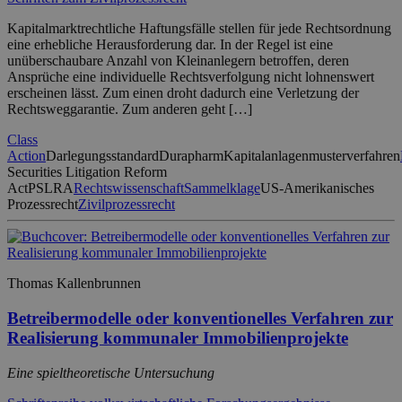
Kapitalmarktrechtliche Haftungsfälle stellen für jede Rechtsordnung
eine erhebliche Herausforderung dar. In der Regel ist eine
unüberschaubare Anzahl von Kleinanlegern betroffen, deren
Ansprüche eine individuelle Rechtsverfolgung nicht lohnenswert
erscheinen lässt. Zum einen droht dadurch eine Verletzung der
Rechtsweggarantie. Zum anderen geht […]
Class
Action
Darlegungsstandard
Durapharm
Kapitalanlagenmusterverfahren
Securities Litigation Reform
Act
PSLRA
Rechtswissenschaft
Sammelklage
US-Amerikanisches
Prozessrecht
Zivilprozessrecht
Thomas Kallenbrunnen
Betreibermodelle oder konventionelles Verfahren zur
Realisierung kommunaler Immobilienprojekte
Eine spieltheoretische Untersuchung