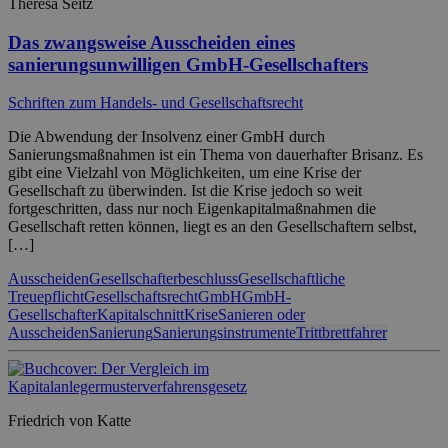
Theresa Seitz
Das zwangsweise Ausscheiden eines
sanierungsunwilligen GmbH-Gesellschafters
Schriften zum Handels- und Gesellschaftsrecht
Die Abwendung der Insolvenz einer GmbH durch
Sanierungsmaßnahmen ist ein Thema von dauerhafter Brisanz. Es
gibt eine Vielzahl von Möglichkeiten, um eine Krise der
Gesellschaft zu überwinden. Ist die Krise jedoch so weit
fortgeschritten, dass nur noch Eigenkapitalmaßnahmen die
Gesellschaft retten können, liegt es an den Gesellschaftern selbst,
[…]
Ausscheiden
Gesellschafterbeschluss
Gesellschaftliche
Treuepflicht
Gesellschaftsrecht
GmbH
GmbH-
Gesellschafter
Kapitalschnitt
Krise
Sanieren oder
Ausscheiden
Sanierung
Sanierungsinstrumente
Trittbrettfahrer
Friedrich von Katte