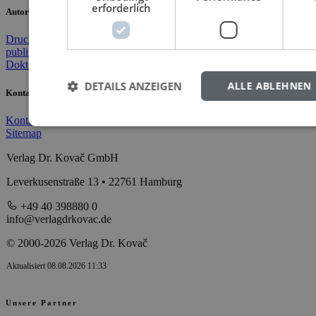
erforderlich
Autorinnen und Autoren
Druckkostenzuschuss
Doktorarbeit verlegen
Masterarbeit
publizieren
Wissenschaftsverlag
Open Access-Publikation
Doktorarbeit drucken
DETAILS ANZEIGEN
ALLE ABLEHNEN
Kontakt und Service
Kontakt
Impressum
Datenschutz
AGB
Downloads
Hochschulen
Sitemap
Verlag Dr. Kovač GmbH
Leverkusenstraße 13 • 22761 Hamburg
+49 40 398880 0
info@verlagdrkovac.de
© 2000-2026 Verlag Dr. Kovač
Aktualisiert 08.08.2026 11:33
Unsere Partner