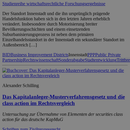
Studienreihe wirtschaftsrechtliche Forschungsergebnisse
Der Standort Innenstadt und die ihn ursprünglich prägende
Handelsfunktion haben sich in den letzten Jahren erheblich
verändert. Insbesondere durch Motorisierung breiter
Bevölkerungsschichten und einem einsetzenden
Suburbanisierungsprozess ist neben dem primären
Einzelhandelsstandort in der Innenstadt ein sekundärer Standort im
Außenbereich […]
BID
Business Improvement Districts
Innenstadt
PPP
Public Private
Partnership
Rechtswissenschaft
Sonderabgabe
Stadtentwicklung
Trittbre
Alexander Schilling
Das Kapitalanleger-Musterverfahrensgesetz und die
class action im Rechtsvergleich
Untersuchung zur Übernahme von Elementen der securities class
action für das deutsche KapMuG
Schriften zum Zivilprozessrecht