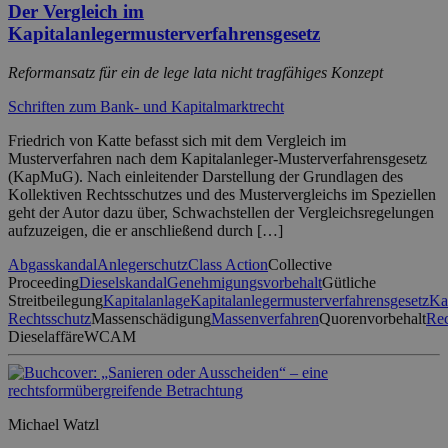
Der Vergleich im
Kapitalanlegermusterverfahrensgesetz
Reformansatz für ein de lege lata nicht tragfähiges Konzept
Schriften zum Bank- und Kapitalmarktrecht
Friedrich von Katte befasst sich mit dem Vergleich im
Musterverfahren nach dem Kapitalanleger-Musterverfahrensgesetz
(KapMuG). Nach einleitender Darstellung der Grundlagen des
Kollektiven Rechtsschutzes und des Mustervergleichs im Speziellen
geht der Autor dazu über, Schwachstellen der Vergleichsregelungen
aufzuzeigen, die er anschließend durch […]
Abgasskandal
Anlegerschutz
Class Action
Collective
Proceeding
Dieselskandal
Genehmigungsvorbehalt
Gütliche
Streitbeilegung
Kapitalanlage
Kapitalanlegermusterverfahrensgesetz
K
Rechtsschutz
Massenschädigung
Massenverfahren
Quorenvorbehalt
Rec
Dieselaffäre
WCAM
Michael Watzl