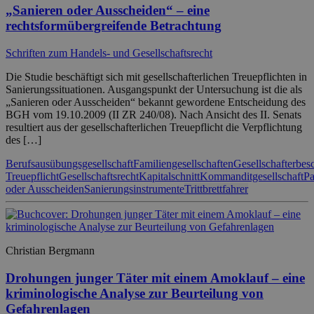
„Sanieren oder Ausscheiden“ – eine
rechtsformübergreifende Betrachtung
Schriften zum Handels- und Gesellschaftsrecht
Die Studie beschäftigt sich mit gesellschafterlichen Treuepflichten in
Sanierungssituationen. Ausgangspunkt der Untersuchung ist die als
„Sanieren oder Ausscheiden“ bekannt gewordene Entscheidung des
BGH vom 19.10.2009 (II ZR 240/08). Nach Ansicht des II. Senats
resultiert aus der gesellschafterlichen Treuepflicht die Verpflichtung
des […]
Berufsausübungsgesellschaft
Familiengesellschaften
Gesellschafterbes
Treuepflicht
Gesellschaftsrecht
Kapitalschnitt
Kommanditgesellschaft
Pa
oder Ausscheiden
Sanierungsinstrumente
Trittbrettfahrer
Christian Bergmann
Drohungen junger Täter mit einem Amoklauf – eine
kriminologische Analyse zur Beurteilung von
Gefahrenlagen