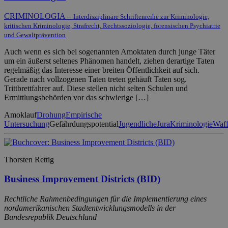
CRIMINOLOGIA –
Interdisziplinäre Schriftenreihe zur Kriminologie,
kritischen Kriminologie, Strafrecht, Rechtssoziologie, forensischen Psychiatrie
und Gewaltprävention
Auch wenn es sich bei sogenannten Amoktaten durch junge Täter
um ein äußerst seltenes Phänomen handelt, ziehen derartige Taten
regelmäßig das Interesse einer breiten Öffentlichkeit auf sich.
Gerade nach vollzogenen Taten treten gehäuft Taten sog.
Trittbrettfahrer auf. Diese stellen nicht selten Schulen und
Ermittlungsbehörden vor das schwierige […]
Amoklauf
Drohung
Empirische
Untersuchung
Gefährdungspotential
Jugendliche
Jura
Kriminologie
Waff
Thorsten Rettig
Business Improvement Districts (BID)
Rechtliche Rahmenbedingungen für die Implementierung eines
nordamerikanischen Stadtentwicklungsmodells in der
Bundesrepublik Deutschland