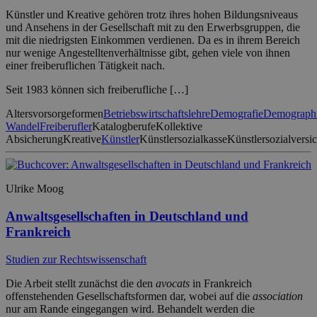
Künstler und Kreative gehören trotz ihres hohen Bildungsniveaus
und Ansehens in der Gesellschaft mit zu den Erwerbsgruppen, die
mit die niedrigsten Einkommen verdienen. Da es in ihrem Bereich
nur wenige Angestelltenverhältnisse gibt, gehen viele von ihnen
einer freiberuflichen Tätigkeit nach.
Seit 1983 können sich freiberufliche […]
Altersvorsorgeformen
Betriebswirtschaftslehre
Demografie
Demographi
Wandel
Freiberufler
Katalogberufe
Kollektive
Absicherung
Kreative
Künstler
Künstlersozialkasse
Künstlersozialversi
Ulrike Moog
Anwaltsgesellschaften in Deutschland und
Frankreich
Studien zur Rechtswissenschaft
Die Arbeit stellt zunächst die den
avocats
in Frankreich
offenstehenden Gesellschaftsformen dar, wobei auf die
association
nur am Rande eingegangen wird. Behandelt werden die