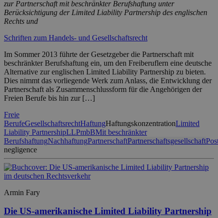
zur Partnerschaft mit beschränkter Berufshaftung unter
Berücksichtigung der Limited Liability Partnership des englischen
Rechts und
Schriften zum Handels- und Gesellschaftsrecht
Im Sommer 2013 führte der Gesetzgeber die Partnerschaft mit
beschränkter Berufshaftung ein, um den Freiberuflern eine deutsche
Alternative zur englischen Limited Liability Partnership zu bieten.
Dies nimmt das vorliegende Werk zum Anlass, die Entwicklung der
Partnerschaft als Zusammenschlussform für die Angehörigen der
Freien Berufe bis hin zur […]
Freie
Berufe
Gesellschaftsrecht
Haftung
Haftungskonzentration
Limited
Liability Partnership
LLP
mbB
Mit beschränkter
Berufshaftung
Nachhaftung
Partnerschaft
Partnerschaftsgesellschaft
Post
negligence
Armin Fary
Die US-amerikanische Limited Liability Partnership