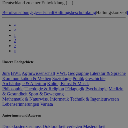
Deutschland zu einer Entwicklung […]
Berufsausübungsgesellschaft
Haftungsbeschränkung
Haftungskonzept
«
<
1
2
>
»
Unsere Fachgebiete
Jura
BWL
Agrarwissenschaft
VWL
Geographie
Literatur & Sprache
Kommunikation & Medien
Soziologie
Politik
Geschichte
Archäologie & Altertum
Kultur, Kunst & Musik
Philosophie
Theologie & Religion
Pädagogik
Psychologie
Medizin
& Gesundheit
Sport & Bewegung
Mathematik & Naturwiss.
Informatik
Technik & Ingenieurwesen
Lebenserinnerungen
Variata
Autorinnen und Autoren
Druckkostenzuschuss
Doktorarbeit verlegen
Masterarbeit