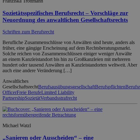
Franziska Trottmann
Sozietätsspezifisches Berufsrecht – Vorschläge zur
Neuordnung des anwaltlichen Gesellschaftsrechts
Schriften zum Berufsrecht
Berufliche Zusammenschlüsse von Anwälten sind heute, anders als
früher, eine gängige Erscheinung auf dem Rechtsberatungsmarkt.
Solche reichen von Zusammenschlüssen einiger weniger Anwälte
an einem Kanzleistandort bis hin zu Großkanzleien mit mehreren
hundert oder tausend Anwälten an Kanzleistandorten weltweit. Aber
auch eine andere Veränderung […]
Anwaltliches
Gesellschaftsrecht
Berufsausübungsgesellschaft
Berufspflichten
Berufsr
Officer
Freie Berufe
Limited Liability
Partnership
Sozietät
Verbandsstrafrecht
Michael Watzl
„Sanieren oder Ausscheiden“ – eine