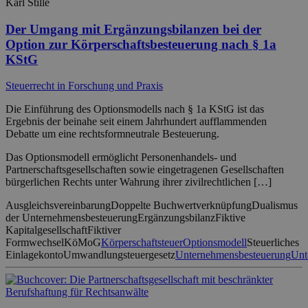
Karl Stille
Der Umgang mit Ergänzungsbilanzen bei der
Option zur Körperschaftsbesteuerung nach § 1a
KStG
Steuerrecht in Forschung und Praxis
Die Einführung des Optionsmodells nach § 1a KStG ist das
Ergebnis der beinahe seit einem Jahrhundert aufflammenden
Debatte um eine rechtsformneutrale Besteuerung.
Das Optionsmodell ermöglicht Personenhandels- und
Partnerschaftsgesellschaften sowie eingetragenen Gesellschaften
bürgerlichen Rechts unter Wahrung ihrer zivilrechtlichen […]
Ausgleichsvereinbarung
Doppelte Buchwertverknüpfung
Dualismus
der Unternehmensbesteuerung
Ergänzungsbilanz
Fiktive
Kapitalgesellschaft
Fiktiver
Formwechsel
KöMoG
Körperschaftsteuer
Optionsmodell
Steuerliches
Einlagekonto
Umwandlungsteuergesetz
Unternehmensbesteuerung
Unt