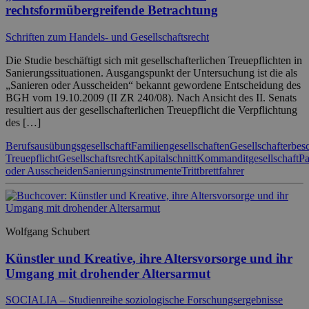
rechtsformübergreifende Betrachtung
Schriften zum Handels- und Gesellschaftsrecht
Die Studie beschäftigt sich mit gesellschafterlichen Treuepflichten in
Sanierungssituationen. Ausgangspunkt der Untersuchung ist die als
„Sanieren oder Ausscheiden“ bekannt gewordene Entscheidung des
BGH vom 19.10.2009 (II ZR 240/08). Nach Ansicht des II. Senats
resultiert aus der gesellschafterlichen Treuepflicht die Verpflichtung
des […]
Berufsausübungsgesellschaft
Familiengesellschaften
Gesellschafterbes
Treuepflicht
Gesellschaftsrecht
Kapitalschnitt
Kommanditgesellschaft
Pa
oder Ausscheiden
Sanierungsinstrumente
Trittbrettfahrer
Wolfgang Schubert
Künstler und Kreative, ihre Altersvorsorge und ihr
Umgang mit drohender Altersarmut
SOCIALIA – Studienreihe soziologische Forschungsergebnisse