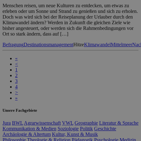
Menschen reisen, um neue Kulturen zu entdecken, um etwas zu
erleben oder um Sonne und Strand zu genießen und sich zu erholen.
Doch was wird sich bei der Reiseplanung der Urlauber durch den
Klimawandel ändern? Werden in Zukunft die gleichen Ziele wie
bisher angesteuert, oder werden sich die Rahmenbedingungen vor
Ort so stark ändern, dass auf […]
Befragung
Destinationsmanagement
Hitze
Klimawandel
Mittelmeer
Nach
«
<
1
2
3
4
>
»
Unsere Fachgebiete
Jura
BWL
Agrarwissenschaft
VWL
Geographie
Literatur & Sprache
Kommunikation & Medien
Soziologie
Politik
Geschichte
Archäologie & Altertum
Kultur, Kunst & Musik
Philosophie
Theologie & Religion
Pädagogik
Psychologie
Medizin