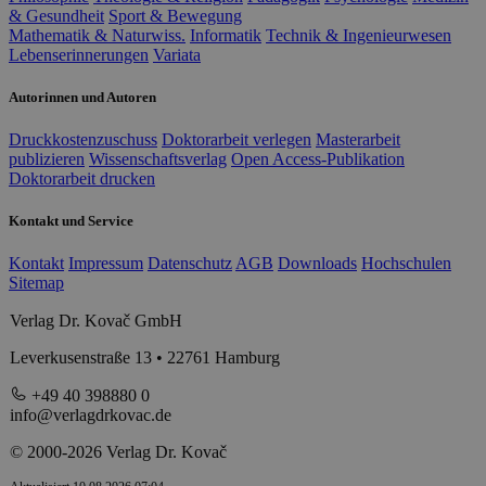
& Gesundheit
Sport & Bewegung
Mathematik & Naturwiss.
Informatik
Technik & Ingenieurwesen
Lebenserinnerungen
Variata
Autorinnen und Autoren
Druckkostenzuschuss
Doktorarbeit verlegen
Masterarbeit
publizieren
Wissenschaftsverlag
Open Access-Publikation
Doktorarbeit drucken
Kontakt und Service
Kontakt
Impressum
Datenschutz
AGB
Downloads
Hochschulen
Sitemap
Verlag Dr. Kovač GmbH
Leverkusenstraße 13 • 22761 Hamburg
+49 40 398880 0
info@verlagdrkovac.de
© 2000-2026 Verlag Dr. Kovač