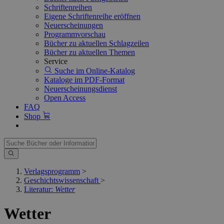
Schriftenreihen
Eigene Schriftenreihe eröffnen
Neuerscheinungen
Programmvorschau
Bücher zu aktuellen Schlagzeilen
Bücher zu aktuellen Themen
Service
Suche im Online-Katalog
Kataloge im PDF-Format
Neuerscheinungsdienst
Open Access
FAQ
Shop
Verlagsprogramm
>
Geschichtswissenschaft
>
Literatur:
Wetter
Wetter