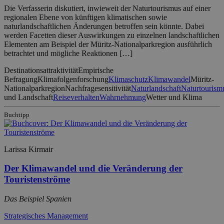
Die Verfasserin diskutiert, inwieweit der Naturtourismus auf einer
regionalen Ebene von künftigen klimatischen sowie
naturlandschaftlichen Änderungen betroffen sein könnte. Dabei
werden Facetten dieser Auswirkungen zu einzelnen landschaftlichen
Elementen am Beispiel der Müritz-Nationalparkregion ausführlich
betrachtet und mögliche Reaktionen […]
Destinationsattraktivität
Empirische
Befragung
Klimafolgenforschung
Klimaschutz
Klimawandel
Müritz-
Nationalparkregion
Nachfragesensitivität
Naturlandschaft
Naturtourism
und Landschaft
Reiseverhalten
Wahrnehmung
Wetter und Klima
Buchtipp
Larissa Kirmair
Der Klimawandel und die Veränderung der
Touristenströme
Das Beispiel Spanien
Strategisches Management