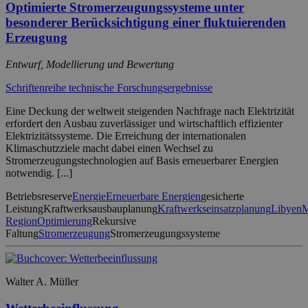
Optimierte Stromerzeugungssysteme unter
besonderer Berücksichtigung einer fluktuierenden
Erzeugung
Entwurf, Modellierung und Bewertung
Schriftenreihe technische Forschungsergebnisse
Eine Deckung der weltweit steigenden Nachfrage nach Elektrizität
erfordert den Ausbau zuverlässiger und wirtschaftlich effizienter
Elektrizitätssysteme. Die Erreichung der internationalen
Klimaschutzziele macht dabei einen Wechsel zu
Stromerzeugungstechnologien auf Basis erneuerbarer Energien
notwendig. [...]
Betriebsreserve
Energie
Erneuerbare Energien
gesicherte
Leistung
Kraftwerksausbauplanung
Kraftwerkseinsatzplanung
Libyen
Region
Optimierung
Rekursive
Faltung
Stromerzeugung
Stromerzeugungssysteme
Walter A. Müller