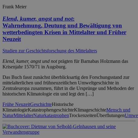
Frank Meier
Elend, kumer, angst und not
:
Wahrnehmung, Deutung und Bewältigung von
wetterbedingten Krisen in Mittelalter und Früher
Neuzeit
Studien zur Geschichtsforschung des Mittelalters
Elend, kumer, angst und not
prägten für Barnabas Holzmann das
Krisenjahr 1570/71 in Augsburg.
Das Buch fasst zunächst überblicksartig den Forschungsstand zur
mittelalterlichen und frühneuzeitlichen Umweltgeschichte in
Zentraleuropa zusammen, führt in die Ursprünge und Methoden der
historischen Klimatologie ein und legt den […]
Frühe Neuzeit
Geschichte
Historische
Klimatologie
Katastrophengeschichte
Klimageschichte
Mensch und
Natur
Mittelalter
Naturkatastrophen
Trockenzeiten
Überflutungen
Umwel