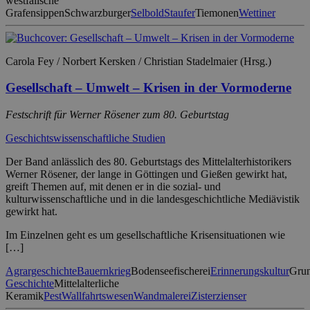
westfälische
Grafensippen
Schwarzburger
Selbold
Staufer
Tiemonen
Wettiner
Carola Fey / Norbert Kersken / Christian Stadelmaier (Hrsg.)
Gesellschaft – Umwelt – Krisen in der Vormoderne
Festschrift für Werner Rösener zum 80. Geburtstag
Geschichtswissenschaftliche Studien
Der Band anlässlich des 80. Geburtstags des Mittelalterhistorikers
Werner Rösener, der lange in Göttingen und Gießen gewirkt hat,
greift Themen auf, mit denen er in die sozial- und
kulturwissenschaftliche und in die landesgeschichtliche Mediävistik
gewirkt hat.
Im Einzelnen geht es um gesellschaftliche Krisensituationen wie
[…]
Agrargeschichte
Bauernkrieg
Bodenseefischerei
Erinnerungskultur
Grun
Geschichte
Mittelalterliche
Keramik
Pest
Wallfahrtswesen
Wandmalerei
Zisterzienser