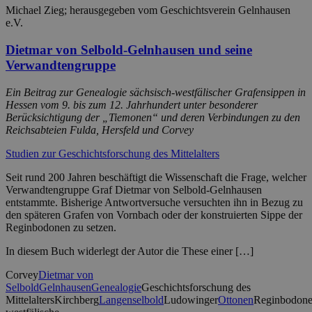
Michael Zieg; herausgegeben vom Geschichtsverein Gelnhausen
e.V.
Dietmar von Selbold-Gelnhausen und seine
Verwandtengruppe
Ein Beitrag zur Genealogie sächsisch-westfälischer Grafensippen in
Hessen vom 9. bis zum 12. Jahrhundert unter besonderer
Berücksichtigung der „Tiemonen“ und deren Verbindungen zu den
Reichsabteien Fulda, Hersfeld und Corvey
Studien zur Geschichtsforschung des Mittelalters
Seit rund 200 Jahren beschäftigt die Wissenschaft die Frage, welcher
Verwandtengruppe Graf Dietmar von Selbold-Gelnhausen
entstammte. Bisherige Antwortversuche versuchten ihn in Bezug zu
den späteren Grafen von Vornbach oder der konstruierten Sippe der
Reginbodonen zu setzen.
In diesem Buch widerlegt der Autor die These einer […]
Corvey
Dietmar von
Selbold
Gelnhausen
Genealogie
Geschichtsforschung des
Mittelalters
Kirchberg
Langenselbold
Ludowinger
Ottonen
Reginbodon