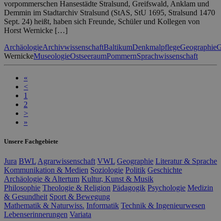
vorpommerschen Hansestädte Stralsund, Greifswald, Anklam und
Demmin im Stadtarchiv Stralsund (StAS, StU 1695, Stralsund 1470
Sept. 24) heißt, haben sich Freunde, Schüler und Kollegen von
Horst Wernicke […]
Archäologie
Archivwissenschaft
Baltikum
Denkmalpflege
Geographie
G
Wernicke
Museologie
Ostseeraum
Pommern
Sprachwissenschaft
«
<
1
2
>
»
Unsere Fachgebiete
Jura
BWL
Agrarwissenschaft
VWL
Geographie
Literatur & Sprache
Kommunikation & Medien
Soziologie
Politik
Geschichte
Archäologie & Altertum
Kultur, Kunst & Musik
Philosophie
Theologie & Religion
Pädagogik
Psychologie
Medizin
& Gesundheit
Sport & Bewegung
Mathematik & Naturwiss.
Informatik
Technik & Ingenieurwesen
Lebenserinnerungen
Variata