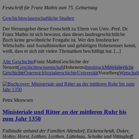
Festschrift für Franz Mathis zum 75. Geburtstag
Geschichtswissenschaftliche Studien
Der Herausgeber dieser Festschrift zu Ehren von Univ.-Prof. Dr.
Franz Mathis ist sich bewusst, dass dieses landesgeschichtliche
Buch keine gewöhnliche Festgabe ist. Wer den Innsbrucker
Wirtschafts- und Sozialhistoriker und gebürtigen Hohenemser kennt,
weiß, dass er sich mit vielen Thematiken beschäftigt hat. [...]
Alte Geschichte
Franz Mathis
Geschichte der
Neuzeit
Geschichtswissenschaft
Hohenems
Innsbruck
Mittelalterliche
Geschichte
Österreich
Sozialgeschichte
Universität
Vorarlberg
Wirtschaf
Petra Meuwsen
Ministeriale und Ritter an der mittleren Ruhr bis
zum Jahr 1350
Fallstudie anhand der Familien Altendorf, Eickenscheidt, Duker,
Holtey, Horst, Leithen, Leythen, Lüttelnau, Schalke und Vittinghoff