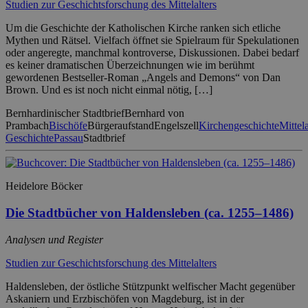
Studien zur Geschichtsforschung des Mittelalters
Um die Geschichte der Katholischen Kirche ranken sich etliche
Mythen und Rätsel. Vielfach öffnet sie Spielraum für Spekulationen
oder angeregte, manchmal kontroverse, Diskussionen. Dabei bedarf
es keiner dramatischen Überzeichnungen wie im berühmt
gewordenen Bestseller-Roman „Angels and Demons“ von Dan
Brown. Und es ist noch nicht einmal nötig, […]
Bernhardinischer Stadtbrief
Bernhard von
Prambach
Bischöfe
Bürgeraufstand
Engelszell
Kirchengeschichte
Mittela
Geschichte
Passau
Stadtbrief
Heidelore Böcker
Die Stadtbücher von Haldensleben (ca. 1255–1486)
Analysen und Register
Studien zur Geschichtsforschung des Mittelalters
Haldensleben, der östliche Stützpunkt welfischer Macht gegenüber
Askaniern und Erzbischöfen von Magdeburg, ist in der