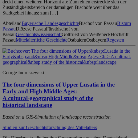
deckt einen weiteren Horizont ab: Zum einen erstreckte sich der
Zuständigkeitsbereich der damaligen Bischöfe weit über das
Stadtgebiet hinaus; zum […]
Abteiland
Bayerische Landesgeschichte
Bischof von Passau
Bistum
Passau
Diözese Passau
Fürstbischof von
Passau
Geschichtswissenschaft
Gottfried von Weißeneck
Hochstift
Passau
Mittelalterliche Geschichte
Ostbaiern
Ostbayern
Regesten
George Indruszewski
The four dimensions of Upper Lusatia in the
Early and High Middle Ages:
A cultural-geographical study of the
historical landscape
Based on a GIS-Simulation of landscape reconstruction
Studien zur Geschichtsforschung des Mittelalters
Die Oberlausitz, die heutige Grenzregion zwischen Deutschland,