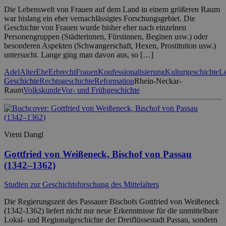
Die Lebenswelt von Frauen auf dem Land in einem größeren Raum
war bislang ein eher vernachlässigtes Forschungsgebiet. Die
Geschichte von Frauen wurde bisher eher nach einzelnen
Personengruppen (Städterinnen, Fürstinnen, Beginen usw.) oder
besonderen Aspekten (Schwangerschaft, Hexen, Prostitution usw.)
untersucht. Lange ging man davon aus, so […]
Adel
Alter
Ehe
Erbrecht
Frauen
Konfessionalisierung
Kulturgeschichte
Le
Geschichte
Rechtsgeschichte
Reformation
Rhein-Neckar-
Raum
Volkskunde
Vor- und Frühgeschichte
Vreni Dangl
Gottfried von Weißeneck, Bischof von Passau
(1342–1362)
Studien zur Geschichtsforschung des Mittelalters
Die Regierungszeit des Passauer Bischofs Gottfried von Weißeneck
(1342-1362) liefert nicht nur neue Erkenntnisse für die unmittelbare
Lokal- und Regionalgeschichte der Dreiflüssestadt Passau, sondern