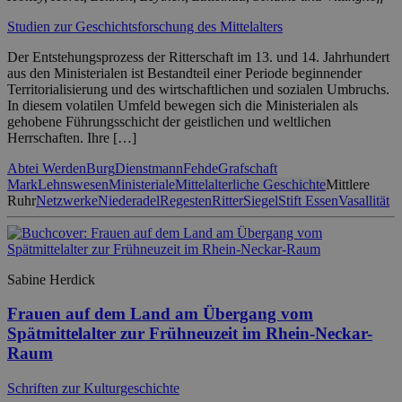
Studien zur Geschichtsforschung des Mittelalters
Der Entstehungsprozess der Ritterschaft im 13. und 14. Jahrhundert
aus den Ministerialen ist Bestandteil einer Periode beginnender
Territorialisierung und des wirtschaftlichen und sozialen Umbruchs.
In diesem volatilen Umfeld bewegen sich die Ministerialen als
gehobene Führungsschicht der geistlichen und weltlichen
Herrschaften. Ihre […]
Abtei Werden
Burg
Dienstmann
Fehde
Grafschaft
Mark
Lehnswesen
Ministeriale
Mittelalterliche Geschichte
Mittlere
Ruhr
Netzwerke
Niederadel
Regesten
Ritter
Siegel
Stift Essen
Vasallität
Sabine Herdick
Frauen auf dem Land am Übergang vom
Spätmittelalter zur Frühneuzeit im Rhein-Neckar-
Raum
Schriften zur Kulturgeschichte