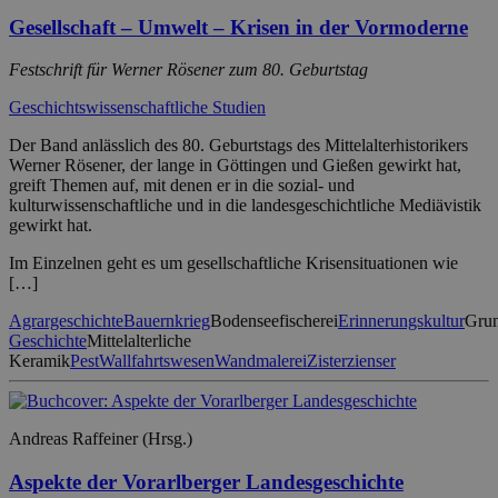
Gesellschaft – Umwelt – Krisen in der Vormoderne
Festschrift für Werner Rösener zum 80. Geburtstag
Geschichtswissenschaftliche Studien
Der Band anlässlich des 80. Geburtstags des Mittelalterhistorikers
Werner Rösener, der lange in Göttingen und Gießen gewirkt hat,
greift Themen auf, mit denen er in die sozial- und
kulturwissenschaftliche und in die landesgeschichtliche Mediävistik
gewirkt hat.
Im Einzelnen geht es um gesellschaftliche Krisensituationen wie
[…]
Agrargeschichte
Bauernkrieg
Bodenseefischerei
Erinnerungskultur
Grun
Geschichte
Mittelalterliche
Keramik
Pest
Wallfahrtswesen
Wandmalerei
Zisterzienser
Andreas Raffeiner (Hrsg.)
Aspekte der Vorarlberger Landesgeschichte