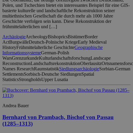
Polen, und Tschechien bietet ein interessantes Beispiel für eine GIS-
basierte kulturelle und landschaftliche Rekonstruktion seiner
multiethnischen Gesellschaft die durch mehr als 1000 Jahre
Geschichte verfolgen sein kann. Diese Rekonstruktion der
frühmittelalterlichen und […]
Archäologie
Archeology
Bishoprics
Bistümer
Border
Act
Burgwälle
Deutsch-Polnische Kriege
Early Medieval
History
Frühmittelalterliche Geschichte
Geographische
Informationssysteme
German-Polish
Wars
Grenzurkunde
Kulturlandschaftsforschung
Landscape
Reconstruction
Landschaftsrekonstruktion
Oberlausitz
Ortsnamensfors
Names Research
Raumstatistik
Siedlungsarchäologie
Sorbian-German
Settlements
Sorbisch-Deutsche Siedlungen
Spatial
Statistics
Strongholds
Upper Lusatia
Andrea Bauer
Bernhard von Prambach, Bischof von Passau
(1285–1313)