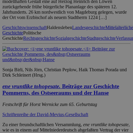
modellhaften Gestalt eine auf Herzog Heinrich den Löwen
zurückgehende frühe bürgerliche Plananlage des späteren 12.
Jahrhunderts. 26 km nordwestlich von Magdeburg gelegen, wurde
der Ort vom Erzbischof als neuem Stadtherrn 1224 […]
Geschichtswissenschaft
Haldensleben
Landesgeschichte
Mittelalterlich
Geschichte
Politische
Geschichte
Rechtsgeschichte
Sozialgeschichte
Stadtgeschichte
Verfassu
Sonja Birli, Nils Jörn, Christian Peplow, Haik Thomas Porada und
Dirk Schleinert (Hrsg.)
ene vruntlike tohopesate.
Beiträge zur Geschichte
Pommerns, des Ostseeraums und der Hanse
Festschrift für Horst Wernicke zum 65. Geburtstag
Schriftenreihe der David-Mevius-Gesellschaft
Zu einer freundschaftlichen Versammlung,
ene vruntlike tohopesate
,
wie es in einem auf Mittelniederdeutsch abgefaßten Vertrag der vier