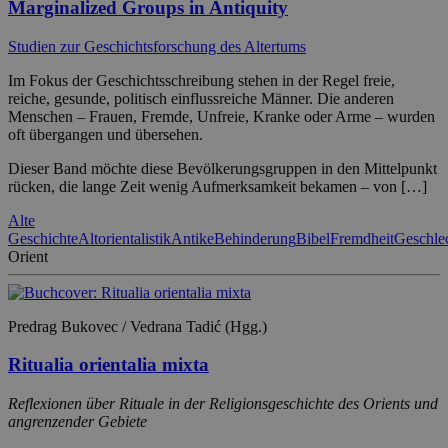
Marginalized Groups in Antiquity
Studien zur Geschichtsforschung des Altertums
Im Fokus der Geschichtsschreibung stehen in der Regel freie,
reiche, gesunde, politisch einflussreiche Männer. Die anderen
Menschen – Frauen, Fremde, Unfreie, Kranke oder Arme – wurden
oft übergangen und übersehen.
Dieser Band möchte diese Bevölkerungsgruppen in den Mittelpunkt
rücken, die lange Zeit wenig Aufmerksamkeit bekamen – von […]
Alte
Geschichte
Altorientalistik
Antike
Behinderung
Bibel
Fremdheit
Geschlec
Orient
Predrag Bukovec / Vedrana Tadić (Hgg.)
Ritualia orientalia mixta
Reflexionen über Rituale in der Religionsgeschichte des Orients und
angrenzender Gebiete