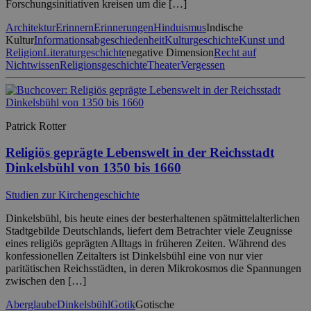
Forschungsinitiativen kreisen um die […]
Architektur
Erinnern
Erinnerungen
Hinduismus
Indische
Kultur
Informationsabgeschiedenheit
Kulturgeschichte
Kunst und
Religion
Literaturgeschichte
negative Dimension
Recht auf
Nichtwissen
Religionsgeschichte
Theater
Vergessen
Patrick Rotter
Religiös geprägte Lebenswelt in der Reichsstadt
Dinkelsbühl von 1350 bis 1660
Studien zur Kirchengeschichte
Dinkelsbühl, bis heute eines der besterhaltenen spätmittelalterlichen
Stadtgebilde Deutschlands, liefert dem Betrachter viele Zeugnisse
eines religiös geprägten Alltags in früheren Zeiten. Während des
konfessionellen Zeitalters ist Dinkelsbühl eine von nur vier
paritätischen Reichsstädten, in deren Mikrokosmos die Spannungen
zwischen den […]
Aberglaube
Dinkelsbühl
Gotik
Gotische