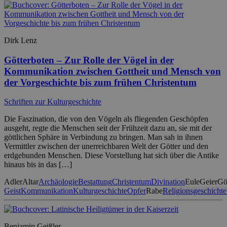
Dirk Lenz
Götterboten – Zur Rolle der Vögel in der
Kommunikation zwischen Gottheit und Mensch von
der Vorgeschichte bis zum frühen Christentum
Schriften zur Kulturgeschichte
Die Faszination, die von den Vögeln als fliegenden Geschöpfen
ausgeht, regte die Menschen seit der Frühzeit dazu an, sie mit der
göttlichen Sphäre in Verbindung zu bringen. Man sah in ihnen
Vermittler zwischen der unerreichbaren Welt der Götter und den
erdgebunden Menschen. Diese Vorstellung hat sich über die Antike
hinaus bis in das […]
Adler
Altar
Archäologie
Bestattung
Christentum
Divination
Eule
Geier
Gö
Geist
Kommunikation
Kulturgeschichte
Opfer
Rabe
Religionsgeschichte
Benjamin Geißler