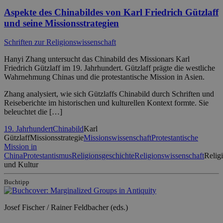
Aspekte des Chinabildes von Karl Friedrich Gützlaff
und seine Missionsstrategien
Schriften zur Religionswissenschaft
Hanyi Zhang untersucht das Chinabild des Missionars Karl
Friedrich Gützlaff im 19. Jahrhundert. Gützlaff prägte die westliche
Wahrnehmung Chinas und die protestantische Mission in Asien.
Zhang analysiert, wie sich Gützlaffs Chinabild durch Schriften und
Reiseberichte im historischen und kulturellen Kontext formte. Sie
beleuchtet die […]
19. Jahrhundert
Chinabild
Karl
Gützlaff
Missionsstrategie
Missionswissenschaft
Protestantische
Mission in
China
Protestantismus
Religionsgeschichte
Religionswissenschaft
Relig
und Kultur
Buchtipp
Josef Fischer / Rainer Feldbacher (eds.)