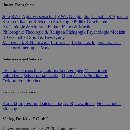
Unsere Fachgebiete
Jura
BWL
Agrarwissenschaft
VWL
Geographie
Literatur & Sprache
Kommunikation & Medien
Soziologie
Politik
Geschichte
Archäologie & Altertum
Kultur, Kunst & Musik
Philosophie
Theologie & Religion
Pädagogik
Psychologie
Medizin
& Gesundheit
Sport & Bewegung
Mathematik & Naturwiss.
Informatik
Technik & Ingenieurwesen
Lebenserinnerungen
Variata
Autorinnen und Autoren
Druckkostenzuschuss
Doktorarbeit verlegen
Masterarbeit
publizieren
Wissenschaftsverlag
Open Access-Publikation
Doktorarbeit drucken
Kontakt und Service
Kontakt
Impressum
Datenschutz
AGB
Downloads
Hochschulen
Sitemap
Verlag Dr. Kovač GmbH
Leverkusenstraße 13 • 22761 Hamburg