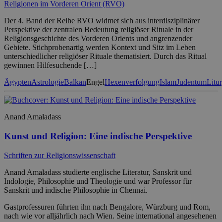
Religionen im Vorderen Orient (RVO)
Der 4. Band der Reihe RVO widmet sich aus interdisziplinärer
Perspektive der zentralen Bedeutung religiöser Rituale in der
Religionsgeschichte des Vorderen Orients und angrenzender
Gebiete. Stichprobenartig werden Kontext und Sitz im Leben
unterschiedlicher religiöser Rituale thematisiert. Durch das Ritual
gewinnen Hilfesuchende […]
Ägypten
Astrologie
Balkan
Engel
Hexenverfolgung
Islam
Judentum
Litu
Anand Amaladass
Kunst und Religion: Eine indische Perspektive
Schriften zur Religionswissenschaft
Anand Amaladass studierte englische Literatur, Sanskrit und
Indologie, Philosophie und Theologie und war Professor für
Sanskrit und indische Philosophie in Chennai.
Gastprofessuren führten ihn nach Bengalore, Würzburg und Rom,
nach wie vor alljährlich nach Wien. Seine international angesehenen