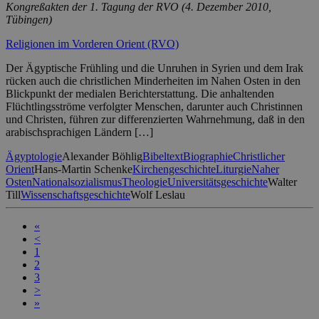
Kongreßakten der 1. Tagung der RVO (4. Dezember 2010,
Tübingen)
Religionen im Vorderen Orient (RVO)
Der Ägyptische Frühling und die Unruhen in Syrien und dem Irak
rücken auch die christlichen Minderheiten im Nahen Osten in den
Blickpunkt der medialen Berichterstattung. Die anhaltenden
Flüchtlingsströme verfolgter Menschen, darunter auch Christinnen
und Christen, führen zur differenzierten Wahrnehmung, daß in den
arabischsprachigen Ländern […]
Ägyptologie
Alexander Böhlig
Bibeltext
Biographie
Christlicher
Orient
Hans-Martin Schenke
Kirchengeschichte
Liturgie
Naher
Osten
Nationalsozialismus
Theologie
Universitätsgeschichte
Walter
Till
Wissenschaftsgeschichte
Wolf Leslau
«
<
1
2
3
>
»