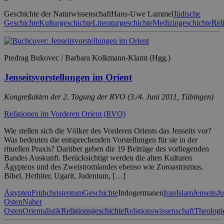
Geschichte der Naturwissenschaft
Hans-Uwe Lammel
Jüdische
Geschichte
Kulturgeschichte
Literaturgeschichte
Medizingeschichte
Rel
Predrag Bukovec / Barbara Kolkmann-Klamt (Hgg.)
Jenseitsvorstellungen im Orient
Kongreßakten der 2. Tagung der RVO (3./4. Juni 2011, Tübingen)
Religionen im Vorderen Orient (RVO)
Wie stellen sich die Völker des Vorderen Orients das Jenseits vor?
Was bedeuten die entsprechenden Vorstellungen für sie in der
rituellen Praxis? Darüber geben die 19 Beiträge des vorliegenden
Bandes Auskunft. Berücksichtigt werden die alten Kulturen
Ägyptens und des Zweistromlandes ebenso wie Zoroastrismus,
Bibel, Hethiter, Ugarit, Judentum, […]
Ägypten
Frühchristentum
Geschichte
Indogermanen
Iran
Islam
Jenseits
J
Osten
Naher
Osten
Orientalistik
Religionsgeschichte
Religionswissenschaft
Theologi