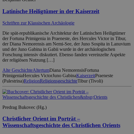
Latinische Heiligtümer in der Kaiserzeit
Schriften zur Klassischen Archäologie
Die spät-republikanische Architektur der Latinischen Heiligtümer
der Fortuna Primigenia in Praeneste, des Hercules Victor in Tibur,
der Diana Nemorensis am Nemi-See, der Juno Sospita in Lanuvium
und der Juno Gabina in Gabii wurde in der archäologischen
Forschung intensiv diskutiert. Ebenso fanden vereinzelte Aspekte
der religiösen Nutzung […]
Alte Geschichte
Altertum
Diana Nemorensis
Fortuna
Primigenia
Hercules Victor
Juno Gabina
Kaiserzeit
Praeneste
(Palestrina)
Religion
Religionsgeschichte
Tibur (Tivoli)
Predrag Bukovec (Hg.)
Christlicher Orient im Porträt –
Wissenschaftsgeschichte des Christlichen Orients