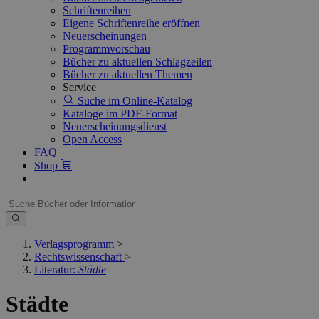
Schriftenreihen
Eigene Schriftenreihe eröffnen
Neuerscheinungen
Programmvorschau
Bücher zu aktuellen Schlagzeilen
Bücher zu aktuellen Themen
Service
Suche im Online-Katalog
Kataloge im PDF-Format
Neuerscheinungsdienst
Open Access
FAQ
Shop
Verlagsprogramm
>
Rechtswissenschaft
>
Literatur:
Städte
Städte