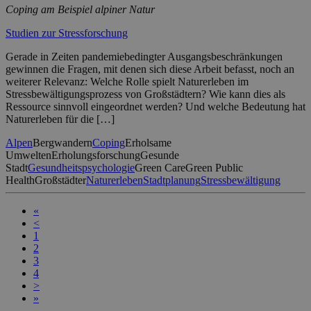
Coping am Beispiel alpiner Natur
Studien zur Stressforschung
Gerade in Zeiten pandemiebedingter Ausgangsbeschränkungen
gewinnen die Fragen, mit denen sich diese Arbeit befasst, noch an
weiterer Relevanz: Welche Rolle spielt Naturerleben im
Stressbewältigungsprozess von Großstädtern? Wie kann dies als
Ressource sinnvoll eingeordnet werden? Und welche Bedeutung hat
Naturerleben für die […]
Alpen
Bergwandern
Coping
Erholsame
Umwelten
Erholungsforschung
Gesunde
Stadt
Gesundheitspsychologie
Green Care
Green Public
Health
Großstädter
Naturerleben
Stadtplanung
Stressbewältigung
«
<
1
2
3
4
>
»