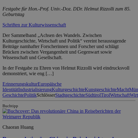
Festgabe für Hon.-Prof. Univ.-Doz. DDr. Helmut Rizzolli zum 85.
Geburtstag
Schriften zur Kulturwissenschaft
Der Sammelband „Achsen des Wandels. Zwischen
Kulturgeschichte, Wirtschaft und Politik“ vereint herausragende
Beiträge namhafter Forscherinnen und Forscher und schlägt
Brücken zwischen Vergangenheit und Gegenwart sowie
Wissenschaft und Gesellschaft.
In der Festgabe zu Ehren von Helmut Rizzolli wird eindrucksvoll
demonstriert, wie eng […]
Erinnerungskultur
Europäische
Identität
Industrialisierung
Kulturgeschichte
Kunstgeschichte
Macht
Mün
Geschichte
Politik
Schlösser
Stadtgeschichte
Südtirol
Tirol
Wirtschaft
Wirt
Buchtipp
Chaoran Huang