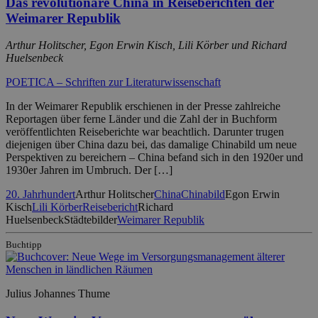
Das revolutionäre China in Reiseberichten der
Weimarer Republik
Arthur Holitscher, Egon Erwin Kisch, Lili Körber und Richard
Huelsenbeck
POETICA – Schriften zur Literaturwissenschaft
In der Weimarer Republik erschienen in der Presse zahlreiche
Reportagen über ferne Länder und die Zahl der in Buchform
veröffentlichten Reiseberichte war beachtlich. Darunter trugen
diejenigen über China dazu bei, das damalige Chinabild um neue
Perspektiven zu bereichern – China befand sich in den 1920er und
1930er Jahren im Umbruch. Der […]
20. Jahrhundert
Arthur Holitscher
China
Chinabild
Egon Erwin
Kisch
Lili Körber
Reisebericht
Richard
Huelsenbeck
Städtebilder
Weimarer Republik
Buchtipp
Julius Johannes Thume