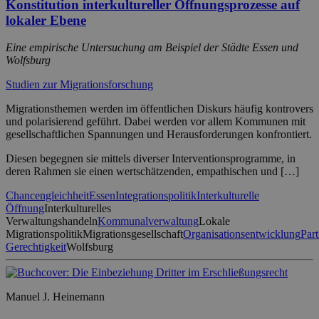
Konstitution interkultureller Öffnungsprozesse auf
lokaler Ebene
Eine empirische Untersuchung am Beispiel der Städte Essen und
Wolfsburg
Studien zur Migrationsforschung
Migrationsthemen werden im öffentlichen Diskurs häufig kontrovers
und polarisierend geführt. Dabei werden vor allem Kommunen mit
gesellschaftlichen Spannungen und Herausforderungen konfrontiert.
Diesen begegnen sie mittels diverser Interventionsprogramme, in
deren Rahmen sie einen wertschätzenden, empathischen und […]
Chancengleichheit
Essen
Integrationspolitik
Interkulturelle
Öffnung
Interkulturelles
Verwaltungshandeln
Kommunalverwaltung
Lokale
Migrationspolitik
Migrationsgesellschaft
Organisationsentwicklung
Part
Gerechtigkeit
Wolfsburg
Manuel J. Heinemann