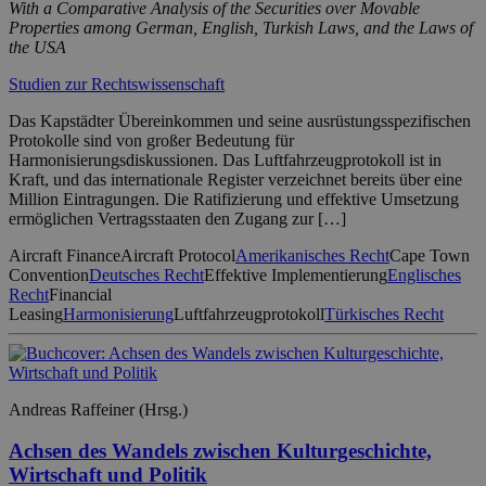
With a Comparative Analysis of the Securities over Movable
Properties among German, English, Turkish Laws, and the Laws of
the USA
Studien zur Rechtswissenschaft
Das Kapstädter Übereinkommen und seine ausrüstungsspezifischen
Protokolle sind von großer Bedeutung für
Harmonisierungsdiskussionen. Das Luftfahrzeugprotokoll ist in
Kraft, und das internationale Register verzeichnet bereits über eine
Million Eintragungen. Die Ratifizierung und effektive Umsetzung
ermöglichen Vertragsstaaten den Zugang zur […]
Aircraft Finance
Aircraft Protocol
Amerikanisches Recht
Cape Town
Convention
Deutsches Recht
Effektive Implementierung
Englisches
Recht
Financial
Leasing
Harmonisierung
Luftfahrzeugprotokoll
Türkisches Recht
Andreas Raffeiner (Hrsg.)
Achsen des Wandels zwischen Kulturgeschichte,
Wirtschaft und Politik