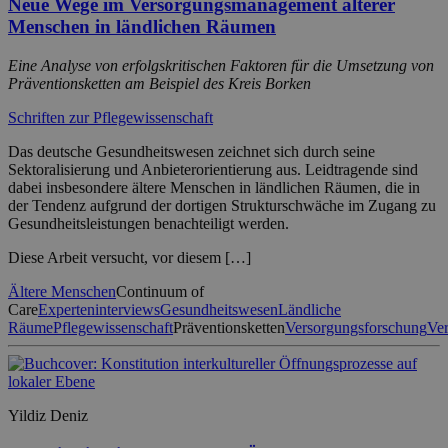
Neue Wege im Versorgungsmanagement älterer
Menschen in ländlichen Räumen
Eine Analyse von erfolgskritischen Faktoren für die Umsetzung von
Präventionsketten am Beispiel des Kreis Borken
Schriften zur Pflegewissenschaft
Das deutsche Gesundheitswesen zeichnet sich durch seine
Sektoralisierung und Anbieterorientierung aus. Leidtragende sind
dabei insbesondere ältere Menschen in ländlichen Räumen, die in
der Tendenz aufgrund der dortigen Strukturschwäche im Zugang zu
Gesundheitsleistungen benachteiligt werden.
Diese Arbeit versucht, vor diesem […]
Ältere Menschen
Continuum of
Care
Experteninterviews
Gesundheitswesen
Ländliche
Räume
Pflegewissenschaft
Präventionsketten
Versorgungsforschung
Ve
Yildiz Deniz