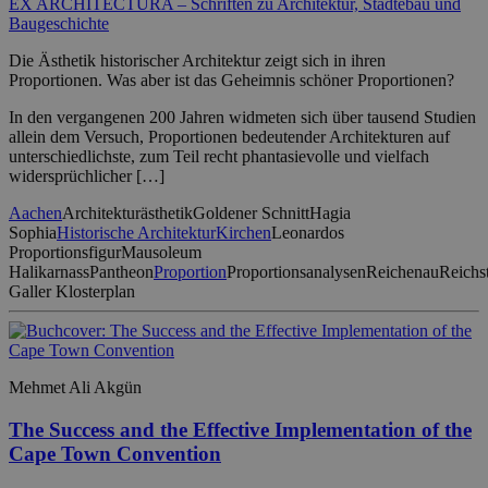
EX ARCHITECTURA – Schriften zu Architektur, Städtebau und
Baugeschichte
Die Ästhetik historischer Architektur zeigt sich in ihren
Proportionen. Was aber ist das Geheimnis schöner Proportionen?
In den vergangenen 200 Jahren widmeten sich über tausend Studien
allein dem Versuch, Proportionen bedeutender Architekturen auf
unterschiedlichste, zum Teil recht phantasievolle und vielfach
widersprüchlicher […]
Aachen
Architekturästhetik
Goldener Schnitt
Hagia
Sophia
Historische Architektur
Kirchen
Leonardos
Proportionsfigur
Mausoleum
Halikarnass
Pantheon
Proportion
Proportionsanalysen
Reichenau
Reichs
Galler Klosterplan
Mehmet Ali Akgün
The Success and the Effective Implementation of the
Cape Town Convention