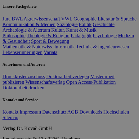
Unsere Fachgebiete
Jura
BWL
Agrarwissenschaft
VWL
Geographie
Literatur & Sprache
Kommunikation & Medien
Soziologie
Politik
Geschichte
Archäologie & Altertum
Kultur, Kunst & Musik
Philosophie
Theologie & Religion
Pädagogik
Psychologie
Medizin
& Gesundheit
Sport & Bewegung
Mathematik & Naturwiss.
Informatik
Technik & Ingenieurwesen
Lebenserinnerungen
Variata
Autorinnen und Autoren
Druckkostenzuschuss
Doktorarbeit verlegen
Masterarbeit
publizieren
Wissenschaftsverlag
Open Access-Publikation
Doktorarbeit drucken
Kontakt und Service
Kontakt
Impressum
Datenschutz
AGB
Downloads
Hochschulen
Sitemap
Verlag Dr. Kovač GmbH
Leverkusenstraße 13 • 22761 Hamburg