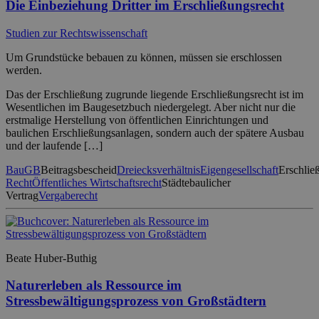
Die Einbeziehung Dritter im Erschließungsrecht
Studien zur Rechtswissenschaft
Um Grundstücke bebauen zu können, müssen sie erschlossen
werden.
Das der Erschließung zugrunde liegende Erschließungsrecht ist im
Wesentlichen im Baugesetzbuch niedergelegt. Aber nicht nur die
erstmalige Herstellung von öffentlichen Einrichtungen und
baulichen Erschließungsanlagen, sondern auch der spätere Ausbau
und der laufende […]
BauGB
Beitragsbescheid
Dreiecksverhältnis
Eigengesellschaft
Erschlie
Recht
Öffentliches Wirtschaftsrecht
Städtebaulicher
Vertrag
Vergaberecht
Beate Huber-Buthig
Naturerleben als Ressource im
Stressbewältigungsprozess von Großstädtern