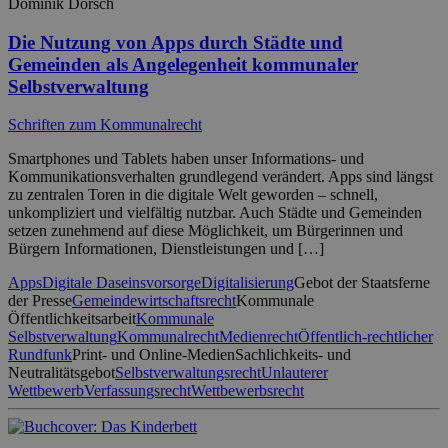
Dominik Dorsch
Die Nutzung von Apps durch Städte und
Gemeinden als Angelegenheit kommunaler
Selbstverwaltung
Schriften zum Kommunalrecht
Smartphones und Tablets haben unser Informations- und
Kommunikationsverhalten grundlegend verändert. Apps sind längst
zu zentralen Toren in die digitale Welt geworden – schnell,
unkompliziert und vielfältig nutzbar. Auch Städte und Gemeinden
setzen zunehmend auf diese Möglichkeit, um Bürgerinnen und
Bürgern Informationen, Dienstleistungen und […]
Apps
Digitale Daseinsvorsorge
Digitalisierung
Gebot der Staatsferne
der Presse
Gemeindewirtschaftsrecht
Kommunale
Öffentlichkeitsarbeit
Kommunale
Selbstverwaltung
Kommunalrecht
Medienrecht
Öffentlich-rechtlicher
Rundfunk
Print- und Online-Medien
Sachlichkeits- und
Neutralitätsgebot
Selbstverwaltungsrecht
Unlauterer
Wettbewerb
Verfassungsrecht
Wettbewerbsrecht