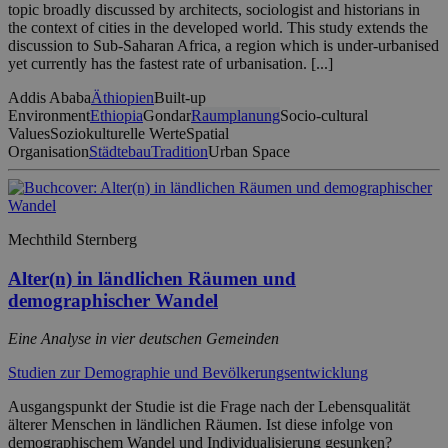
topic broadly discussed by architects, sociologist and historians in
the context of cities in the developed world. This study extends the
discussion to Sub-Saharan Africa, a region which is under-urbanised
yet currently has the fastest rate of urbanisation. [...]
Addis Ababa
Äthiopien
Built-up
Environment
Ethiopia
Gondar
Raumplanung
Socio-cultural
Values
Soziokulturelle Werte
Spatial
Organisation
Städtebau
Tradition
Urban Space
Mechthild Sternberg
Alter(n) in ländlichen Räumen und
demographischer Wandel
Eine Analyse in vier deutschen Gemeinden
Studien zur Demographie und Bevölkerungsentwicklung
Ausgangspunkt der Studie ist die Frage nach der Lebensqualität
älterer Menschen in ländlichen Räumen. Ist diese infolge von
demographischem Wandel und Individualisierung gesunken?