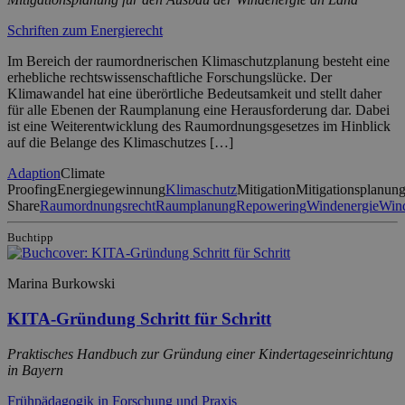
Schriften zum Energierecht
Im Bereich der raumordnerischen Klimaschutzplanung besteht eine
erhebliche rechtswissenschaftliche Forschungslücke. Der
Klimawandel hat eine überörtliche Bedeutsamkeit und stellt daher
für alle Ebenen der Raumplanung eine Herausforderung dar. Dabei
ist eine Weiterentwicklung des Raumordnungsgesetzes im Hinblick
auf die Belange des Klimaschutzes […]
Adaption
Climate
Proofing
Energiegewinnung
Klimaschutz
Mitigation
Mitigationsplanun
Share
Raumordnungsrecht
Raumplanung
Repowering
Windenergie
Wind
Buchtipp
Marina Burkowski
KITA-Gründung Schritt für Schritt
Praktisches Handbuch zur Gründung einer Kindertageseinrichtung
in Bayern
Frühpädagogik in Forschung und Praxis