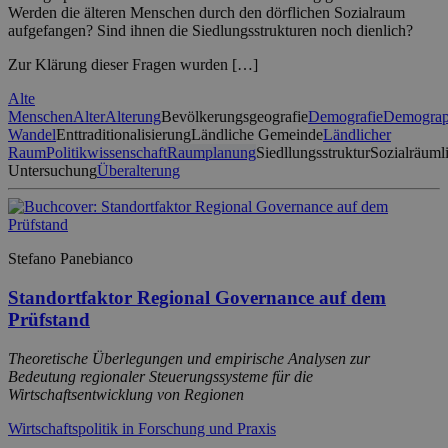
Werden die älteren Menschen durch den dörflichen Sozialraum
aufgefangen? Sind ihnen die Siedlungsstrukturen noch dienlich?
Zur Klärung dieser Fragen wurden […]
Alte
Menschen
Alter
Alterung
Bevölkerungsgeografie
Demografie
Demograp
Wandel
Enttraditionalisierung
Ländliche Gemeinde
Ländlicher
Raum
Politikwissenschaft
Raumplanung
Siedllungsstruktur
Sozialräuml
Untersuchung
Überalterung
Stefano Panebianco
Standortfaktor Regional Governance auf dem
Prüfstand
Theoretische Überlegungen und empirische Analysen zur
Bedeutung regionaler Steuerungssysteme für die
Wirtschaftsentwicklung von Regionen
Wirtschaftspolitik in Forschung und Praxis