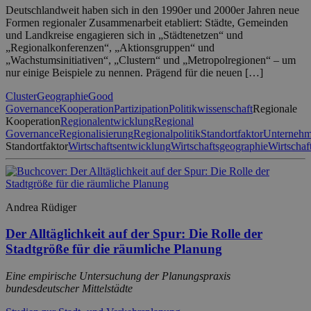
Deutschlandweit haben sich in den 1990er und 2000er Jahren neue
Formen regionaler Zusammenarbeit etabliert: Städte, Gemeinden
und Landkreise engagieren sich in „Städtenetzen“ und
„Regionalkonferenzen“, „Aktionsgruppen“ und
„Wachstumsinitiativen“, „Clustern“ und „Metropolregionen“ – um
nur einige Beispiele zu nennen. Prägend für die neuen […]
Cluster
Geographie
Good
Governance
Kooperation
Partizipation
Politikwissenschaft
Regionale
Kooperation
Regionalentwicklung
Regional
Governance
Regionalisierung
Regionalpolitik
Standortfaktor
Unternehm
Standortfaktor
Wirtschaftsentwicklung
Wirtschaftsgeographie
Wirtscha
Andrea Rüdiger
Der Alltäglichkeit auf der Spur: Die Rolle der
Stadtgröße für die räumliche Planung
Eine empirische Untersuchung der Planungspraxis
bundesdeutscher Mittelstädte