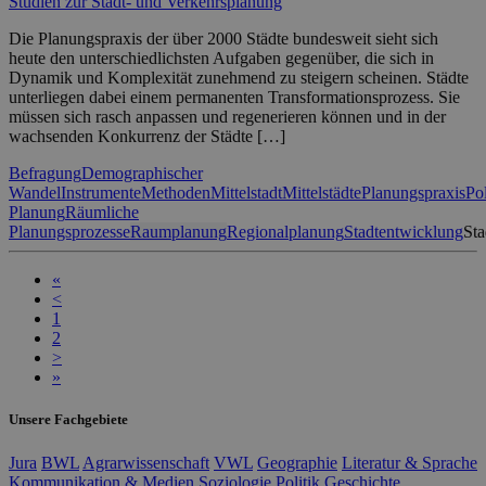
Studien zur Stadt- und Verkehrsplanung
Die Planungspraxis der über 2000 Städte bundesweit sieht sich
heute den unterschiedlichsten Aufgaben gegenüber, die sich in
Dynamik und Komplexität zunehmend zu steigern scheinen. Städte
unterliegen dabei einem permanenten Transformationsprozess. Sie
müssen sich rasch anpassen und regenerieren können und in der
wachsenden Konkurrenz der Städte […]
Befragung
Demographischer
Wandel
Instrumente
Methoden
Mittelstadt
Mittelstädte
Planungspraxis
Po
Planung
Räumliche
Planungsprozesse
Raumplanung
Regionalplanung
Stadtentwicklung
Sta
«
<
1
2
>
»
Unsere Fachgebiete
Jura
BWL
Agrarwissenschaft
VWL
Geographie
Literatur & Sprache
Kommunikation & Medien
Soziologie
Politik
Geschichte