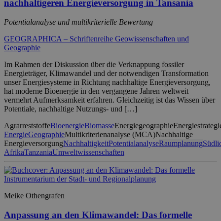
nachhaltigeren Energieversorgung in Tansania
Potentialanalyse und multikriterielle Bewertung
GEOGRAPHICA – Schriftenreihe Geowissenschaften und
Geographie
Im Rahmen der Diskussion über die Verknappung fossiler
Energieträger, Klimawandel und der notwendigen Transformation
unser Energiesysteme in Richtung nachhaltige Energieversorgung,
hat moderne Bioenergie in den vergangene Jahren weltweit
vermehrt Aufmerksamkeit erfahren. Gleichzeitig ist das Wissen über
Potentiale, nachhaltige Nutzungs- und […]
Agrarreststoffe
Bioenergie
Biomasse
Energiegeographie
Energiestrategi
Energie
Geographie
Multikriterienanalyse (MCA)
Nachhaltige
Energieversorgung
Nachhaltigkeit
Potentialanalyse
Raumplanung
Südli
Afrika
Tanzania
Umweltwissenschaften
Meike Othengrafen
Anpassung an den Klimawandel: Das formelle