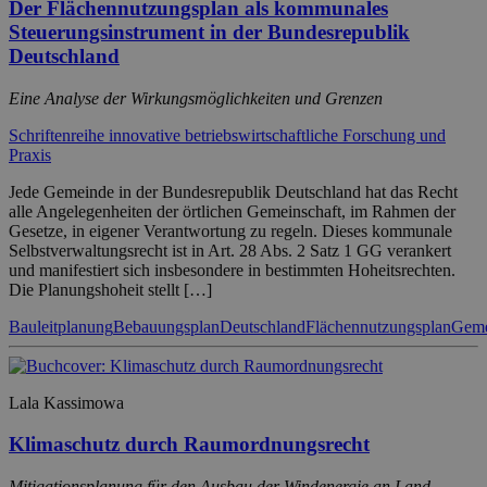
Der Flächennutzungsplan als kommunales
Steuerungsinstrument in der Bundesrepublik
Deutschland
Eine Analyse der Wirkungsmöglichkeiten und Grenzen
Schriftenreihe innovative betriebswirtschaftliche Forschung und
Praxis
Jede Gemeinde in der Bundesrepublik Deutschland hat das Recht
alle Angelegenheiten der örtlichen Gemeinschaft, im Rahmen der
Gesetze, in eigener Verantwortung zu regeln. Dieses kommunale
Selbstverwaltungsrecht ist in Art. 28 Abs. 2 Satz 1 GG verankert
und manifestiert sich insbesondere in bestimmten Hoheitsrechten.
Die Planungshoheit stellt […]
Bauleitplanung
Bebauungsplan
Deutschland
Flächennutzungsplan
Geme
Lala Kassimowa
Klimaschutz durch Raumordnungsrecht
Mitigationsplanung für den Ausbau der Windenergie an Land