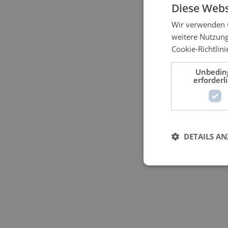
Diese Webs
Wir verwenden C
weitere Nutzun
Cookie-Richtlini
Unbedin
erforderl
DETAILS AN