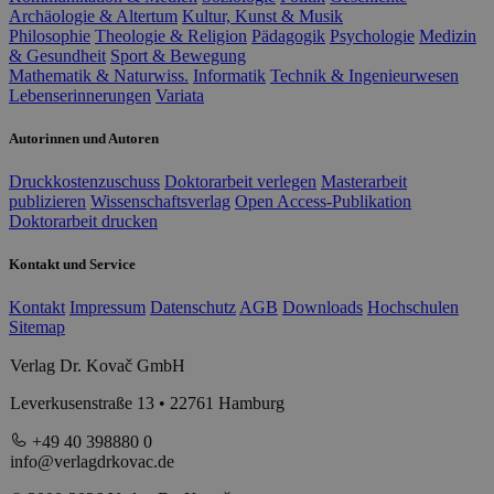
Archäologie & Altertum
Kultur, Kunst & Musik
Philosophie
Theologie & Religion
Pädagogik
Psychologie
Medizin
& Gesundheit
Sport & Bewegung
Mathematik & Naturwiss.
Informatik
Technik & Ingenieurwesen
Lebenserinnerungen
Variata
Autorinnen und Autoren
Druckkostenzuschuss
Doktorarbeit verlegen
Masterarbeit
publizieren
Wissenschaftsverlag
Open Access-Publikation
Doktorarbeit drucken
Kontakt und Service
Kontakt
Impressum
Datenschutz
AGB
Downloads
Hochschulen
Sitemap
Verlag Dr. Kovač GmbH
Leverkusenstraße 13 • 22761 Hamburg
+49 40 398880 0
info@verlagdrkovac.de