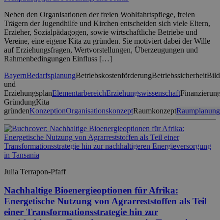
Neben den Organisationen der freien Wohlfahrtspflege, freien
Trägern der Jugendhilfe und Kirchen entscheiden sich viele Eltern,
Erzieher, Sozialpädagogen, sowie wirtschaftliche Betriebe und
Vereine, eine eigene Kita zu gründen. Sie motiviert dabei der Wille
auf Erziehungsfragen, Wertvorstellungen, Überzeugungen und
Rahmenbedingungen Einfluss […]
Bayern
Bedarfsplanung
Betriebskostenförderung
Betriebssicherheit
Bil
und
Erziehungsplan
Elementarbereich
Erziehungswissenschaft
Finanzierun
Gründung
Kita
gründen
Konzeption
Organisationskonzept
Raumkonzept
Raumplanung
Julia Terrapon-Pfaff
Nachhaltige Bioenergieoptionen für Afrika:
Energetische Nutzung von Agrarreststoffen als Teil
einer Transformationsstrategie hin zur