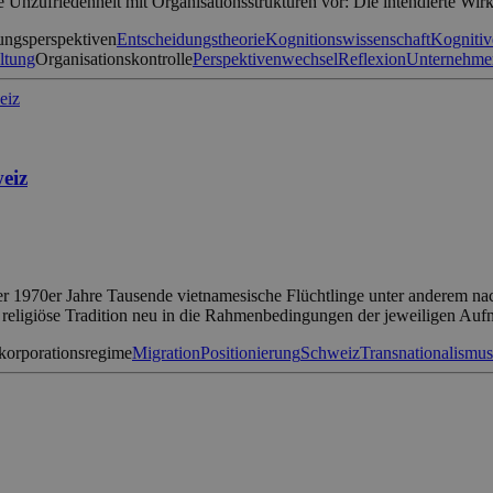
e Unzufriedenheit mit Organisationsstrukturen vor: Die intendierte Wi
ungsperspektiven
Entscheidungstheorie
Kognitionswissenschaft
Kognitiv
ltung
Organisationskontrolle
Perspektivenwechsel
Reflexion
Unternehme
eiz
r 1970er Jahre Tausende vietnamesische Flüchtlinge unter anderem nach
re religiöse Tradition neu in die Rahmenbedingungen der jeweiligen Au
korporationsregime
Migration
Positionierung
Schweiz
Transnationalismus