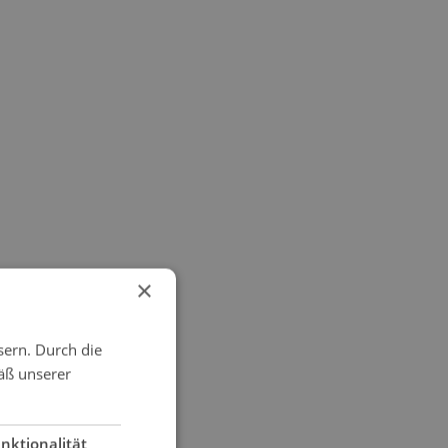
×
sern. Durch die
äß unserer
nktionalität