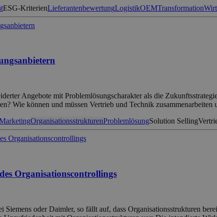
t
ESG-Kriterien
Lieferantenbewertung
Logistik
OEM
Transformation
Wirt
sungsanbietern
erter Angebote mit Problemlösungscharakter als die Zukunftsstrategie 
sieren? Wie können und müssen Vertrieb und Technik zusammenarbeiten
Marketing
Organisationsstrukturen
Problemlösung
Solution Selling
Vertri
des Organisationscontrollings
ei Siemens oder Daimler, so fällt auf, dass Organisationsstrukturen be