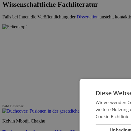
Wissenschaftliche Fachliteratur
Falls bei Ihnen die Veröffentlichung der
Dissertation
ansteht, kontakti
Diese Webse
Wir verwenden Co
bald lieferbar
weitere Nutzung 
Cookie-Richtlinie 
Kelvin Mbotiji Chaghu
Unbeding