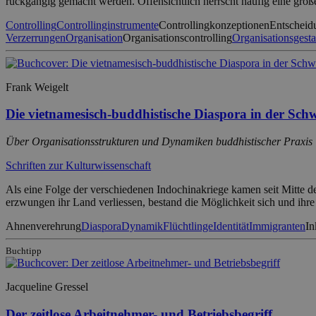
rückgängig gemacht werden. Offensichtlich herrscht häufig eine groß
Controlling
Controllinginstrumente
Controllingkonzeptionen
Entscheid
Verzerrungen
Organisation
Organisationscontrolling
Organisationsgesta
Frank Weigelt
Die vietnamesisch-buddhistische Diaspora in der Schw
Über Organisationsstrukturen und Dynamiken buddhistischer Praxis
Schriften zur Kulturwissenschaft
Als eine Folge der verschiedenen Indochinakriege kamen seit Mitte de
erzwungen ihr Land verliessen, bestand die Möglichkeit sich und ih
Ahnenverehrung
Diaspora
Dynamik
Flüchtlinge
Identität
Immigranten
In
Buchtipp
Jacqueline Gressel
Der zeitlose Arbeitnehmer- und Betriebsbegriff