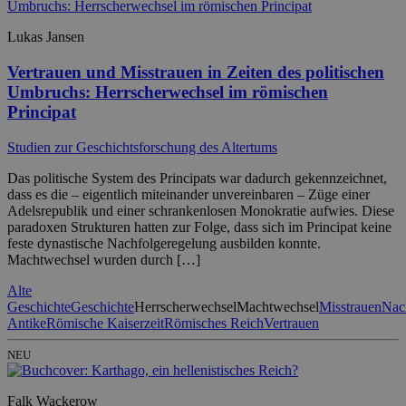
Lukas Jansen
Vertrauen und Misstrauen in Zeiten des politischen
Umbruchs: Herrscherwechsel im römischen
Principat
Studien zur Geschichtsforschung des Altertums
Das politische System des Principats war dadurch gekennzeichnet,
dass es die – eigentlich miteinander unvereinbaren – Züge einer
Adelsrepublik und einer schrankenlosen Monokratie aufwies. Diese
paradoxen Strukturen hatten zur Folge, dass sich im Principat keine
feste dynastische Nachfolgeregelung ausbilden konnte.
Machtwechsel wurden durch […]
Alte
Geschichte
Geschichte
Herrscherwechsel
Machtwechsel
Misstrauen
Nac
Antike
Römische Kaiserzeit
Römisches Reich
Vertrauen
NEU
Falk Wackerow