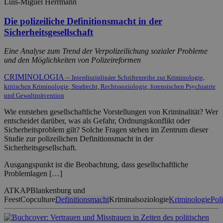
Luis-Miguel Herrmann
Die polizeiliche Definitionsmacht in der
Sicherheitsgesellschaft
Eine Analyse zum Trend der Verpolizeilichung sozialer Probleme
und den Möglichkeiten von Polizeireformen
CRIMINOLOGIA –
Interdisziplinäre Schriftenreihe zur Kriminologie,
kritischen Kriminologie, Strafrecht, Rechtssoziologie, forensischen Psychiatrie
und Gewaltprävention
Wie entstehen gesellschaftliche Vorstellungen von Kriminalität? Wer
entscheidet darüber, was als Gefahr, Ordnungskonflikt oder
Sicherheitsproblem gilt? Solche Fragen stehen im Zentrum dieser
Studie zur polizeilichen Definitionsmacht in der
Sicherheitsgesellschaft.
Ausgangspunkt ist die Beobachtung, dass gesellschaftliche
Problemlagen […]
ATKAP
Blankenburg und
Feest
Copculture
Definitionsmacht
Kriminalsoziologie
Kriminologie
Poli