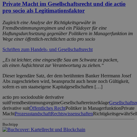
Private Macht im Gesellschaftsrecht und die actio
pro socio als Legitimationsfaktor
Zugleich eine Analyse der Richtigkeitsgewähr in
Fremdbestimmungsregimen und ein Plädoyer für eine
Haftungsdurchsetzung gegenüber Politikern in Managerfunktion im
Wege einer öffentlich-rechtlichen actio pro socio
Schriften zum Handels- und Gesellschaftsrecht
„Es ist leichter, eine eingeseifte Sau am Schwanz zu packen,
als einen Aufsichtsrat zur Verantwortung zu ziehen.“
Dieser legendäre Satz, der dem berühmten Banker Herrmann Josef
Abs zugeschrieben wird, beansprucht auch heute noch Gültigkeit,
sofern es um staatseigene Kapitalgesellschaften […]
actio pro socio
double derivative
suit
Fremdbestimmungsregime
Gesellschaftereinzelklage
Gesellschaftsr
derivative suit
Öffentliches Recht
Politiker in Managerfunktion
Private
Macht
Prozessstandschaft
Rechtswissenschaften
Richtigkeitsgewähr
Sel
Buchtipp