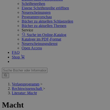
Schriftenreihen
Eigene Schriftenreihe eröffnen
Neuerscheinungen
Programmvorschau
Bücher zu aktuellen Schlagzeilen
Bücher zu aktuellen Themen
Service
Suche im Online-Katalog
Kataloge im PDF-Format
Neuerscheinungsdienst
Open Access
FAQ
Shop
Verlagsprogramm
>
Rechtswissenschaft
>
Literatur:
Macht
Macht