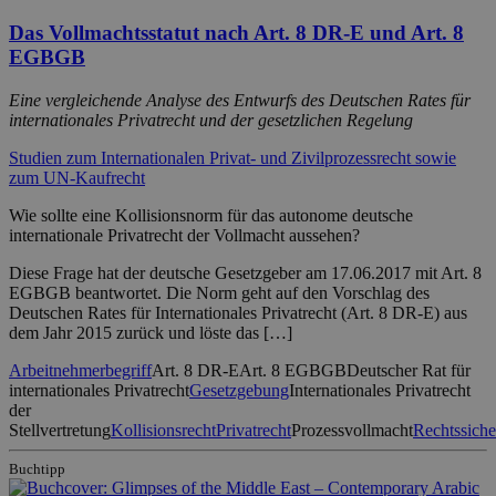
Das Vollmachtsstatut nach Art. 8 DR-E und Art. 8
EGBGB
Eine vergleichende Analyse des Entwurfs des Deutschen Rates für
internationales Privatrecht und der gesetzlichen Regelung
Studien zum Internationalen Privat- und Zivilprozessrecht sowie
zum UN-Kaufrecht
Wie sollte eine Kollisionsnorm für das autonome deutsche
internationale Privatrecht der Vollmacht aussehen?
Diese Frage hat der deutsche Gesetzgeber am 17.06.2017 mit Art. 8
EGBGB beantwortet. Die Norm geht auf den Vorschlag des
Deutschen Rates für Internationales Privatrecht (Art. 8 DR-E) aus
dem Jahr 2015 zurück und löste das […]
Arbeitnehmerbegriff
Art. 8 DR-E
Art. 8 EGBGB
Deutscher Rat für
internationales Privatrecht
Gesetzgebung
Internationales Privatrecht
der
Stellvertretung
Kollisionsrecht
Privatrecht
Prozessvollmacht
Rechtssiche
Buchtipp