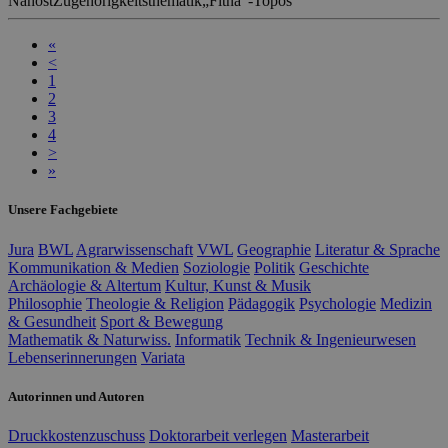
Nahost
Zugehörigkeitsthematik
„Fitna“-Topos
«
<
1
2
3
4
>
»
Unsere Fachgebiete
Jura
BWL
Agrarwissenschaft
VWL
Geographie
Literatur & Sprache
Kommunikation & Medien
Soziologie
Politik
Geschichte
Archäologie & Altertum
Kultur, Kunst & Musik
Philosophie
Theologie & Religion
Pädagogik
Psychologie
Medizin
& Gesundheit
Sport & Bewegung
Mathematik & Naturwiss.
Informatik
Technik & Ingenieurwesen
Lebenserinnerungen
Variata
Autorinnen und Autoren
Druckkostenzuschuss
Doktorarbeit verlegen
Masterarbeit