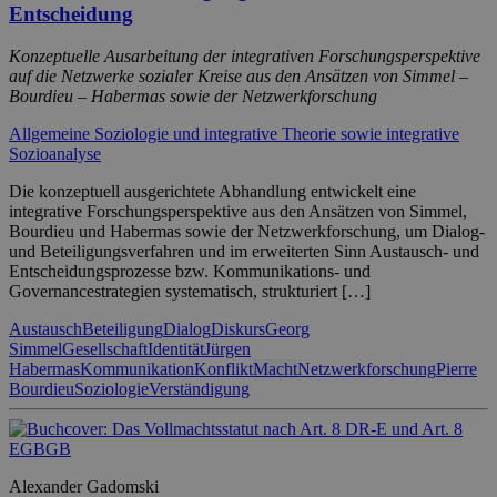
Entscheidung
Konzeptuelle Ausarbeitung der integrativen Forschungsperspektive
auf die Netzwerke sozialer Kreise aus den Ansätzen von Simmel –
Bourdieu – Habermas sowie der Netzwerkforschung
Allgemeine Soziologie und integrative Theorie sowie integrative
Sozioanalyse
Die konzeptuell ausgerichtete Abhandlung entwickelt eine
integrative Forschungsperspektive aus den Ansätzen von Simmel,
Bourdieu und Habermas sowie der Netzwerkforschung, um Dialog-
und Beteiligungsverfahren und im erweiterten Sinn Austausch- und
Entscheidungsprozesse bzw. Kommunikations- und
Governancestrategien systematisch, strukturiert […]
Austausch
Beteiligung
Dialog
Diskurs
Georg
Simmel
Gesellschaft
Identität
Jürgen
Habermas
Kommunikation
Konflikt
Macht
Netzwerkforschung
Pierre
Bourdieu
Soziologie
Verständigung
Alexander Gadomski