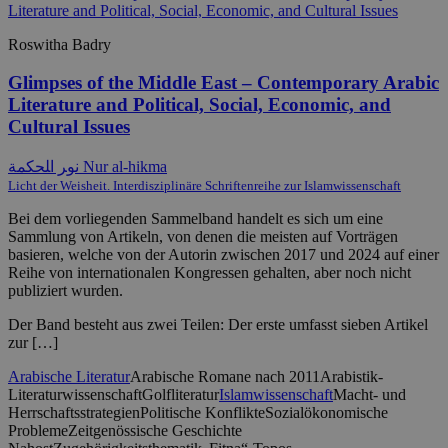
Roswitha Badry
Glimpses of the Middle East – Contemporary Arabic
Literature and Political, Social, Economic, and
Cultural Issues
ﻧﻮﺮ ﺍﻠﺤﻜﻤﺔ Nur al-hikma
Licht der Weisheit. Interdisziplinäre Schriftenreihe zur Islamwissenschaft
Bei dem vorliegenden Sammelband handelt es sich um eine
Sammlung von Artikeln, von denen die meisten auf Vorträgen
basieren, welche von der Autorin zwischen 2017 und 2024 auf einer
Reihe von internationalen Kongressen gehalten, aber noch nicht
publiziert wurden.
Der Band besteht aus zwei Teilen: Der erste umfasst sieben Artikel
zur […]
Arabische Literatur
Arabische Romane nach 2011
Arabistik-
Literaturwissenschaft
Golfliteratur
Islamwissenschaft
Macht- und
Herrschaftsstrategien
Politische Konflikte
Sozialökonomische
Probleme
Zeitgenössische Geschichte