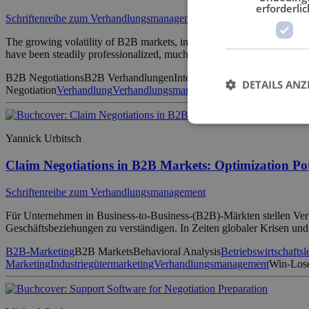
erforderlic
Schriftenreihe zum Verhandlungsmanagement
The growing volatility of B2B markets, increasing regulatory complex
have been steadily professionalized, much of negotiation success is shap
B2B Negotiations
B2B Verhandlungen
Intercultural Negotiations
Inter
DETAILS ANZ
Negotiation
Verhandlung
Verhandlungsmanagement
Verhandlungstakti
Yannick Urbitsch
Claim Negotiations in B2B Markets: Optimization Pot
Schriftenreihe zum Verhandlungsmanagement
Für Unternehmen in Business-to-Business-(B2B)-Märkten stellen Verha
Geschäftsbeziehungen zu verständigen. In Zeiten globaler Krisen un
B2B-Marketing
B2B Markets
Behavioral Analysis
Betriebswirtschaftsl
Marketing
Industriegütermarketing
Verhandlungsmanagement
Win-Lose