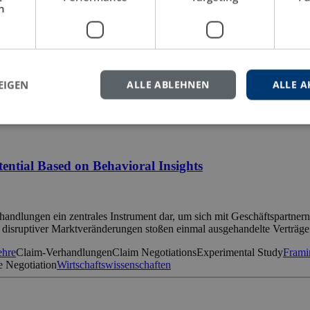
h
ity, and shifting power dynamics have made negotiations more complex 
ed long before the parties meet at the table. [...]
kulturelle Verhandlungen
Latente Verhandlungen
Latent Negotiation
Nego
EIGEN
ALLE ABLEHNEN
ALLE A
ken
Vorverhandlungsphase
Wirtschaftswissenschaften
ential Based on Behavioral Insights
ndlungen ein zentrales Instrument dar, um sich mit Geschäftspartnern 
d disruptiver Marktveränderungen stoßen einmal ausgehandelte Verträg
ehre
Claim-Verhandlungen
Claim Negotiations
Experimental Study
Frami
 Negotiation
Wirtschaftswissenschaften