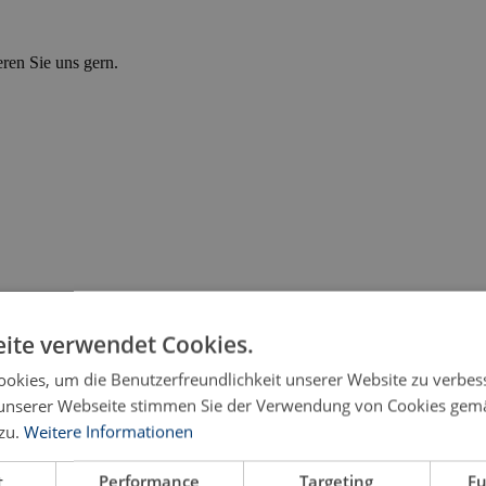
eren Sie uns gern.
ite verwendet Cookies.
okies, um die Benutzerfreundlichkeit unserer Website zu verbes
unserer Webseite stimmen Sie der Verwendung von Cookies gem
zu.
Weitere Informationen
hips
t
Performance
Targeting
Fu