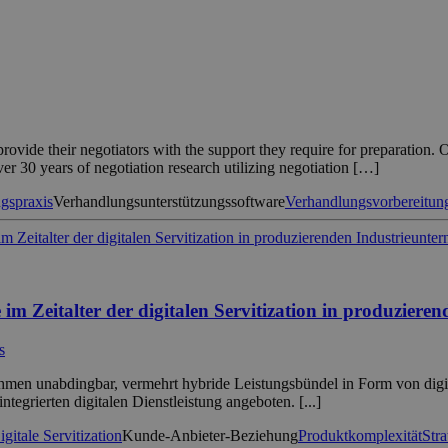
ovide their negotiators with the support they require for preparation. On
over 30 years of negotiation research utilizing negotiation […]
gspraxis
Verhandlungsunterstützungssoftware
Verhandlungsvorbereitun
 im Zeitalter der digitalen Servitization in produzier
s
rnehmen unabdingbar, vermehrt hybride Leistungsbündel in Form von di
egrierten digitalen Dienstleistung angeboten. [...]
igitale Servitization
Kunde-Anbieter-Beziehung
Produktkomplexität
Str