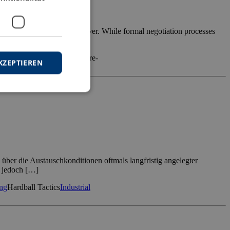
and conflict-ridden than ever. While formal negotiation processes
tiation
Negotiation Tactics
Pre-
KZEPTIEREN
über die Austauschkonditionen oftmals langfristig angelegter
e jedoch […]
ng
Hardball Tactics
Industrial