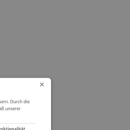
×
sern. Durch die
äß unserer
nktionalität