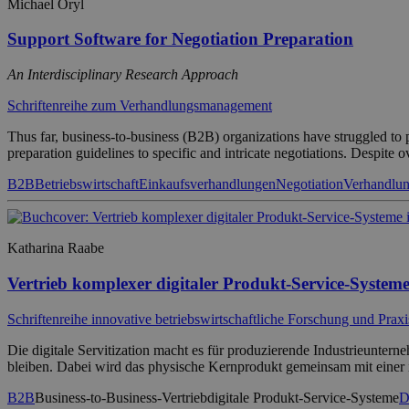
Michael Oryl
Support Software for Negotiation Preparation
An Interdisciplinary Research Approach
Schriftenreihe zum Verhandlungsmanagement
Thus far, business-to-business (B2B) organizations have struggled to pr
preparation guidelines to specific and intricate negotiations. Despite 
B2B
Betriebswirtschaft
Einkaufsverhandlungen
Negotiation
Verhandlun
Katharina Raabe
Vertrieb komplexer digitaler Produkt-Service-Systeme
Schriftenreihe innovative betriebswirtschaftliche Forschung und Praxi
Die digitale Servitization macht es für produzierende Industrieunte
bleiben. Dabei wird das physische Kernprodukt gemeinsam mit einer int
B2B
Business-to-Business-Vertrieb
digitale Produkt-Service-Systeme
D