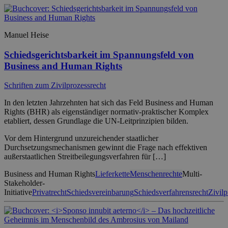
Manuel Heise
Schiedsgerichtsbarkeit im Spannungsfeld von
Business and Human Rights
Schriften zum Zivilprozessrecht
In den letzten Jahrzehnten hat sich das Feld Business and Human
Rights (BHR) als eigenständiger normativ-praktischer Komplex
etabliert, dessen Grundlage die UN-Leitprinzipien bilden.
Vor dem Hintergrund unzureichender staatlicher
Durchsetzungsmechanismen gewinnt die Frage nach effektiven
außerstaatlichen Streitbeilegungsverfahren für […]
Business and Human Rights
Lieferkette
Menschenrechte
Multi-
Stakeholder-
Initiative
Privatrecht
Schiedsvereinbarung
Schiedsverfahrensrecht
Zivilp