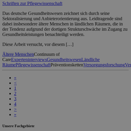
Schriften zur Pflegewissenschaft
Das deutsche Gesundheitswesen zeichnet sich durch seine
Sektoralisierung und Anbieterorientierung aus. Leidtragende sind
dabei insbesondere ältere Menschen in ländlichen Räumen, die in
der Tendenz aufgrund der dortigen Strukturschwäche im Zugang zu
Gesundheitsleistungen benachteiligt werden.
Diese Arbeit versucht, vor diesem […]
Ältere Menschen
Continuum of
Care
Experteninterviews
Gesundheitswesen
Ländliche
Räume
Pflegewissenschaft
Präventionsketten
Versorgungsforschung
Ve
«
<
1
2
3
4
>
»
Unsere Fachgebiete