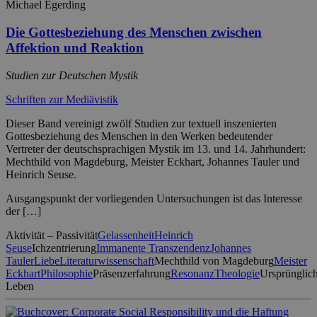
Michael Egerding
Die Gottesbeziehung des Menschen zwischen
Affektion und Reaktion
Studien zur Deutschen Mystik
Schriften zur Mediävistik
Dieser Band vereinigt zwölf Studien zur textuell inszenierten
Gottesbeziehung des Menschen in den Werken bedeutender
Vertreter der deutschsprachigen Mystik im 13. und 14. Jahrhundert:
Mechthild von Magdeburg, Meister Eckhart, Johannes Tauler und
Heinrich Seuse.
Ausgangspunkt der vorliegenden Untersuchungen ist das Interesse
der […]
Aktivität – Passivität
Gelassenheit
Heinrich
Seuse
Ichzentrierung
Immanente Transzendenz
Johannes
Tauler
Liebe
Literaturwissenschaft
Mechthild von Magdeburg
Meister
Eckhart
Philosophie
Präsenzerfahrung
Resonanz
Theologie
Ursprünglic
Leben