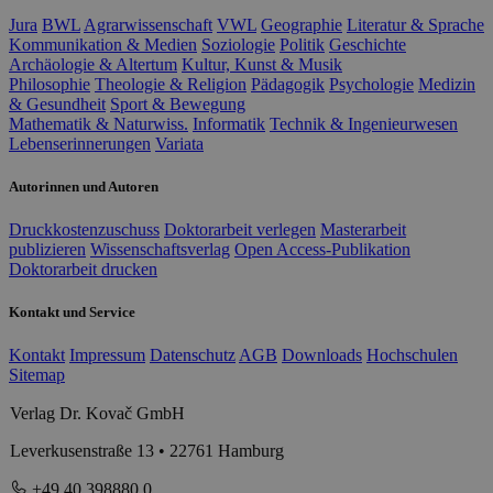
Jura
BWL
Agrarwissenschaft
VWL
Geographie
Literatur & Sprache
Kommunikation & Medien
Soziologie
Politik
Geschichte
Archäologie & Altertum
Kultur, Kunst & Musik
Philosophie
Theologie & Religion
Pädagogik
Psychologie
Medizin
& Gesundheit
Sport & Bewegung
Mathematik & Naturwiss.
Informatik
Technik & Ingenieurwesen
Lebenserinnerungen
Variata
Autorinnen und Autoren
Druckkostenzuschuss
Doktorarbeit verlegen
Masterarbeit
publizieren
Wissenschaftsverlag
Open Access-Publikation
Doktorarbeit drucken
Kontakt und Service
Kontakt
Impressum
Datenschutz
AGB
Downloads
Hochschulen
Sitemap
Verlag Dr. Kovač GmbH
Leverkusenstraße 13 • 22761 Hamburg
+49 40 398880 0