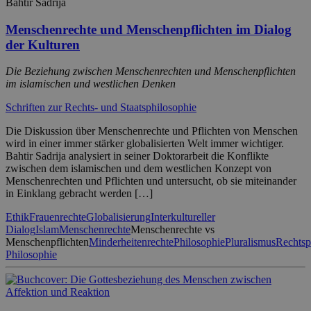
Bahtir Sadrija
Menschenrechte und Menschenpflichten im Dialog
der Kulturen
Die Beziehung zwischen Menschenrechten und Menschenpflichten
im islamischen und westlichen Denken
Schriften zur Rechts- und Staatsphilosophie
Die Diskussion über Menschenrechte und Pflichten von Menschen
wird in einer immer stärker globalisierten Welt immer wichtiger.
Bahtir Sadrija analysiert in seiner Doktorarbeit die Konflikte
zwischen dem islamischen und dem westlichen Konzept von
Menschenrechten und Pflichten und untersucht, ob sie miteinander
in Einklang gebracht werden […]
Ethik
Frauenrechte
Globalisierung
Interkultureller
Dialog
Islam
Menschenrechte
Menschenrechte vs
Menschenpflichten
Minderheitenrechte
Philosophie
Pluralismus
Rechtsp
Philosophie