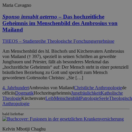
Maria Cavagno
Sponso innubit aeterno
– Das hochzeitliche
Geheimnis im Menschenbild des Ambrosius von
Mailand
THEOS – Studienreihe Theologische Forschungsergebnisse
Am Menschenbild des hl. Bischofs und Kirchenvaters Ambrosius
von Mailand († 397), speziell in seinen Schriften an geweihte
Jungfrauen und Priester, fällt als besonderes Merkmal das
„hochzeitliche Geheimnis“ auf: Der Mensch steht in einer potenziell
bräutlichen Beziehung zu Gott und speziell zum Mensch
gewordenen Gottessohn Christus: „Sie […]
4. Jahrhundert
Ambrosius von Mailand
Christliche Anthropologie
de
officiis
Dogmatik
Hochzeitsgeheimnis
Jungfräulichkeit
Katholische
Theologie
Kirchenvater
Leib
Menschenbild
Patrologie
Seele
Theologisch
Anthropologie
bald lieferbar
Kelvin Mbotiji Chaghu