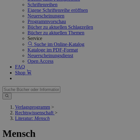
Schriftenreihen
Eigene Schriftenreihe eröffnen
Neuerscheinungen
Programmvorschau
Bücher zu aktuellen Schlagzeilen
Bücher zu aktuellen Themen
Service
Suche im Online-Katalog
Kataloge im PDF-Format
Neuerscheinungsdienst
Open Access
FAQ
Shop
Verlagsprogramm
>
Rechtswissenschaft
>
Literatur:
Mensch
Mensch