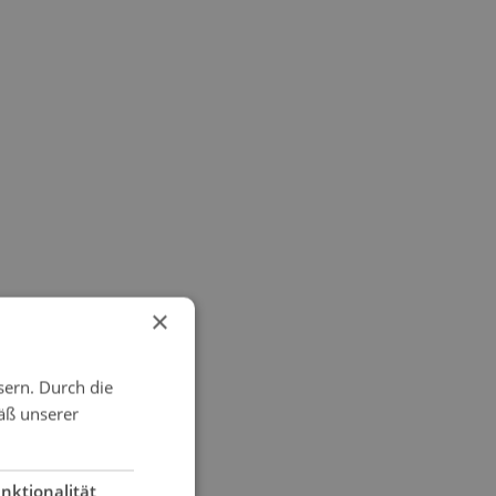
×
sern. Durch die
äß unserer
nktionalität