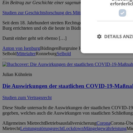
Ein Beitrag zur Geschichte einer sagenumwitterten Burgruine und ih
erforderlic
Studien zur Geschichtsforschung des Mittelalters
Seit dem 18. Jahrhundert streiten Rechtsgelehrte, Wissenschaftler u
Burg errichteten und ob die heute in Büdingen ansässige Adelsfamili
DETAILS ANZ
Damit einher geht seit ebenso […]
Anton von Isenburg
Büdingen
Burgruine Hardeck
Dietmar von Selbol
Selbold
Mittelalter
Ronneburg
Selbold
Julian Kühnlein
Die Auswirkungen der staatlichen COVID-19-Maßna
Studien zum Vertragsrecht
Diese Studie untersucht die Auswirkungen der staatlichen COVID-19
gegeben, welches auch die Auswirkungen von staatlichen Schließung
Allgemeines Mietrecht
Betriebsausfallversicherung
Corona
Corona-Übe
Mietrecht
Leistungsstörungsrecht
Lockdown
Mängelgewährleistung
Mi