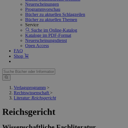
Neuerscheinungen
Programmvorschau
Bücher zu aktuellen Schlagzeilen
Bücher zu aktuellen Themen
Service
Suche im Online-Katalog
Kataloge im PDF-Format
Neuerscheinungsdienst
Open Access
FAQ
Shop
Verlagsprogramm
>
Rechtswissenschaft
>
Literatur:
Reichsgericht
Reichsgericht
Wissenschaftliche Fachliteratur