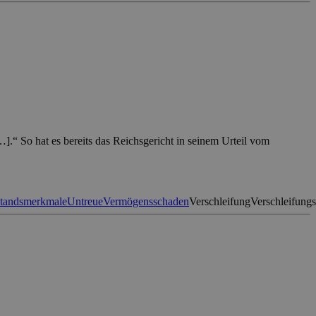
…].“ So hat es bereits das Reichsgericht in seinem Urteil vom
standsmerkmale
Untreue
Vermögensschaden
Verschleifung
Verschleifung