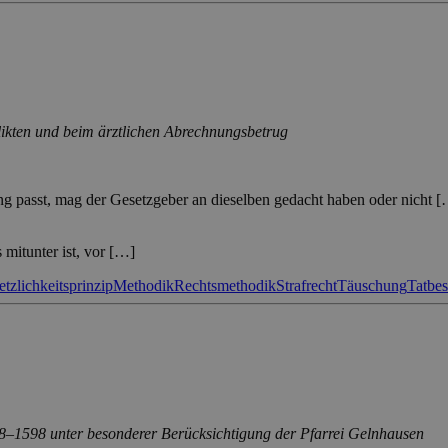
likten und beim ärztlichen Abrechnungsbetrug
gung passt, mag der Gesetzgeber an dieselben gedacht haben oder nicht [
 mitunter ist, vor […]
tzlichkeitsprinzip
Methodik
Rechtsmethodik
Strafrecht
Täuschung
Tatbe
108–1598 unter besonderer Berücksichtigung der Pfarrei Gelnhausen