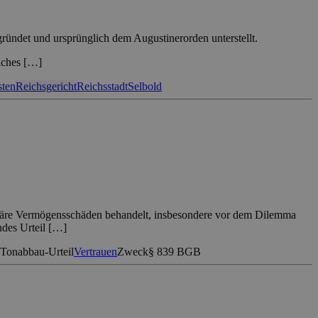
ründet und ursprünglich dem Augustinerorden unterstellt.
elches […]
sten
Reichsgericht
Reichsstadt
Selbold
rimäre Vermögensschäden behandelt, insbesondere vor dem Dilemma
ndes Urteil […]
Tonabbau-Urteil
Vertrauen
Zweck
§ 839 BGB