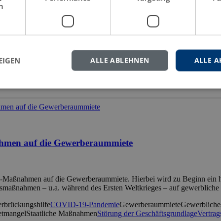
rer Besitzer Herausgegeben vom Verein zur Erhaltung der Burgruine H
h
nd Laienforscher über die Frage, ob es im Raum Büdingen vor mehr als
e von Ysenburg deren Nachfahre ist.
EIGEN
ALLE ABLEHNEN
ALLE A
d
Erzbistum Mainz
Friedrich Thudichum
Gelnhausen
Geschichte
Grafen v
hmen auf die Gewerberaummiete
-Maßnahmen auf die Gewerberaummiete. Hierbei wird zu Beginn ein his
smaßnahmen – u.a. während des Ersten Weltkrieges – auf gewerbliche
rbrückungshilfe
COVID-19-Pandemie
Gewerberaummiete
Gewerbliche
etmangel
Staatliche Maßnahmen
Störung der Geschäftsgrundlage
Vertrag