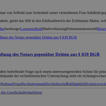
mar von Selbold zum Seelenheil seiner verstorbenen Frau Adelheid geg
erts, geriet das Stift in den Einflussbereich des Erzbistums Mainz, w
hte
Isenburger
Langenselbold
Markverfassung
Prämonstratenserstift
Rege
aftung des Notars gegenüber Dritten aus § 839 BGB
maßen betreffende Frage nach einem interessengerechten Schutz für p
telpunkt der rechtshistorischen Untersuchung steht ein richtungsweise
e
Haftung
Notar
Rechtsdogmatik
Rechtstheorie
Reichsgericht
Schutzzweck