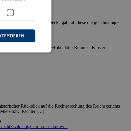
ardeck e.V.
 900 Jahren „Grafen von Hardeck“ gab, ob diese die gleichnamige
KZEPTIEREN
on Hardeck
Hardecker Löwe
Hohenlohe-Brauneck
Kloster
torischer Rückblick auf die Rechtsprechung des Reichsgerichts
 Miete bzw. Pächter […]
s
srecht
Zivilrecht
„Corona-Lockdown“