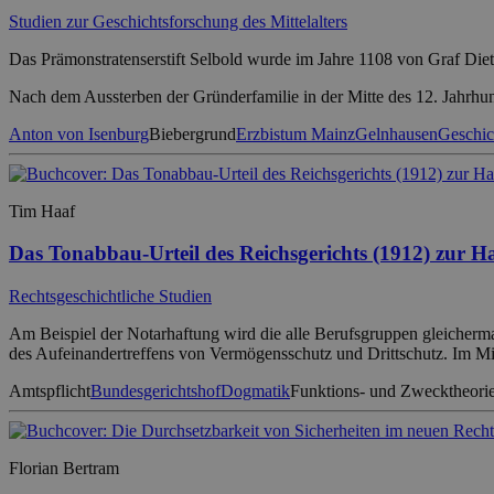
Studien zur Geschichtsforschung des Mittelalters
Das Prämonstratenserstift Selbold wurde im Jahre 1108 von Graf Diet
Nach dem Aussterben der Gründerfamilie in der Mitte des 12. Jahrhund
Anton von Isenburg
Biebergrund
Erzbistum Mainz
Gelnhausen
Geschic
Tim Haaf
Das Tonabbau-Urteil des Reichsgerichts (1912) zur H
Rechtsgeschichtliche Studien
Am Beispiel der Notarhaftung wird die alle Berufsgruppen gleicher
des Aufeinandertreffens von Vermögensschutz und Drittschutz. Im Mit
Amtspflicht
Bundesgerichtshof
Dogmatik
Funktions- und Zwecktheori
Florian Bertram