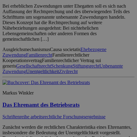
Bei erheblichen Zuwendungen unter Ehegatten soll es sich nach
Auffassung der Rechtsprechung und des überwiegenden Teils des
Schrifttums um sogenannte unbenannte Zuwendungen handeln.
Dieses Konzept hat die Rechtsprechung auf weitere
Nähebeziehungen ausgedehnt: Bei nichtehelichen
Lebensgemeinschaften oder anderen Formen des
gemeinschaftlichen […]
Ausgleichsmechanismus
Causa societatis
Ehebezogene
Zuwendung
Familienrecht
Familienrechtlicher
Kooperationsvertrag
Familienrechtlicher Vertrag sui
generis
Gesellschaftsrecht
Schenkung
Stiftungsrecht
Unbenannte
Zuwendung
Unentgeltlichkeit
Zivilrecht
Markus Winkler
Das Ehrenamt des Betriebsrats
Schriftenreihe arbeitsrechtliche Forschungsergebnisse
Zunächst werden die rechtlichen Charakteristika eines Ehrenamtes,
insbesondere die Bedeutung der Unentgeltlichkeit vorgestellt.