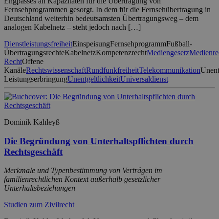
Engpasses an Kapazitäten für die Übertragung von
Fernsehprogrammen gesorgt. In dem für die Fernsehübertragung in
Deutschland weiterhin bedeutsamsten Übertragungsweg – dem
analogen Kabelnetz – steht jedoch nach […]
Dienstleistungsfreiheit
Einspeisung
Fernsehprogramm
Fußball-
Übertragungsrechte
Kabelnetz
Kompetenzrecht
Mediengesetz
Medienre
Recht
Offene
Kanäle
Rechtswissenschaft
Rundfunkfreiheit
Telekommunikation
Unent
Leistungserbringung
Unentgeltlichkeit
Universaldienst
Dominik Kahleyß
Die Begründung von Unterhaltspflichten durch
Rechtsgeschäft
Merkmale und Typenbestimmung von Verträgen im
familienrechtlichen Kontext außerhalb gesetzlicher
Unterhaltsbeziehungen
Studien zum Zivilrecht