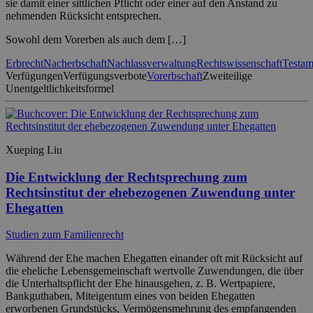
sie damit einer sittlichen Pflicht oder einer auf den Anstand zu
nehmenden Rücksicht entsprechen.
Sowohl dem Vorerben als auch dem […]
Erbrecht
Nacherbschaft
Nachlassverwaltung
Rechtswissenschaft
Testam
Verfügungen
Verfügungsverbote
Vorerbschaft
Zweiteilige
Unentgeltlichkeitsformel
Xueping Liu
Die Entwicklung der Rechtsprechung zum
Rechtsinstitut der ehebezogenen Zuwendung unter
Ehegatten
Studien zum Familienrecht
Während der Ehe machen Ehegatten einander oft mit Rücksicht auf
die eheliche Lebensgemeinschaft wertvolle Zuwendungen, die über
die Unterhaltspflicht der Ehe hinausgehen, z. B. Wertpapiere,
Bankguthaben, Miteigentum eines von beiden Ehegatten
erworbenen Grundstücks, Vermögensmehrung des empfangenden