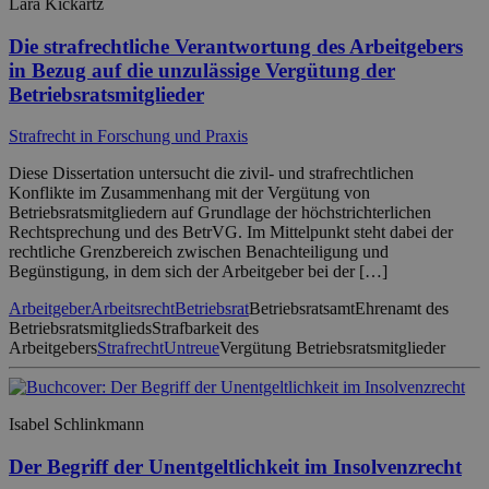
Lara Kickartz
Die strafrechtliche Verantwortung des Arbeitgebers
in Bezug auf die unzulässige Vergütung der
Betriebsratsmitglieder
Strafrecht in Forschung und Praxis
Diese Dissertation untersucht die zivil- und strafrechtlichen
Konflikte im Zusammenhang mit der Vergütung von
Betriebsratsmitgliedern auf Grundlage der höchstrichterlichen
Rechtsprechung und des BetrVG. Im Mittelpunkt steht dabei der
rechtliche Grenzbereich zwischen Benachteiligung und
Begünstigung, in dem sich der Arbeitgeber bei der […]
Arbeitgeber
Arbeitsrecht
Betriebsrat
Betriebsratsamt
Ehrenamt des
Betriebsratsmitglieds
Strafbarkeit des
Arbeitgebers
Strafrecht
Untreue
Vergütung Betriebsratsmitglieder
Isabel Schlinkmann
Der Begriff der Unentgeltlichkeit im Insolvenzrecht