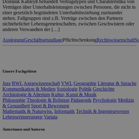
Dominik Kahleyß behandelt Vertragstypen und Charakteristika von
Verträgen über Unterhaltsleistungen zwischen Personen, die nicht in
einer gesetzlich begründeten Unterhaltsbeziehung zueinander
stehen. Fallgruppen sind z.B. Verträge zwischen den Partnern
nichtehelicher Lebensgemeinschaften, zwischen Geschwistern oder
anderen Verwandten der […]
Auslegung
Geschäftsgrundlage
Pflichtschenkung
Rechtswissenschaft
S
Unsere Fachgebiete
Jura
BWL
Agrarwissenschaft
VWL
Geographie
Literatur & Sprache
Kommunikation & Medien
Soziologie
Politik
Geschichte
Archäologie & Altertum
Kultur, Kunst & Musik
Philosophie
Theologie & Religion
Pädagogik
Psychologie
Medizin
& Gesundheit
Sport & Bewegung
Mathematik & Naturwiss.
Informatik
Technik & Ingenieurwesen
Lebenserinnerungen
Variata
Autorinnen und Autoren