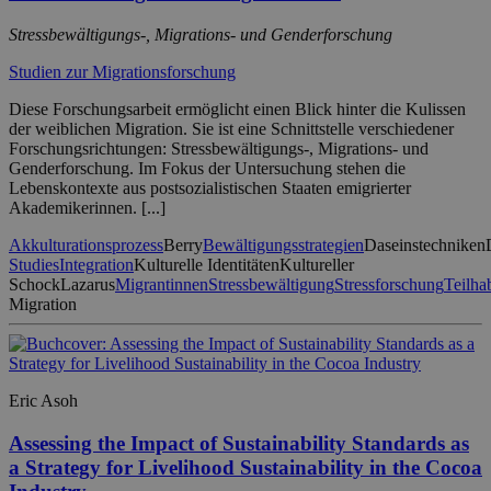
Stressbewältigungs-, Migrations- und Genderforschung
Studien zur Migrationsforschung
Diese Forschungsarbeit ermöglicht einen Blick hinter die Kulissen
der weiblichen Migration. Sie ist eine Schnittstelle verschiedener
Forschungsrichtungen: Stressbewältigungs-, Migrations- und
Genderforschung. Im Fokus der Untersuchung stehen die
Lebenskontexte aus postsozialistischen Staaten emigrierter
Akademikerinnen. [...]
Akkulturationsprozess
Berry
Bewältigungsstrategien
Daseinstechniken
Studies
Integration
Kulturelle Identitäten
Kultureller
Schock
Lazarus
Migrantinnen
Stressbewältigung
Stressforschung
Teilha
Migration
Eric Asoh
Assessing the Impact of Sustainability Standards as
a Strategy for Livelihood Sustainability in the Cocoa