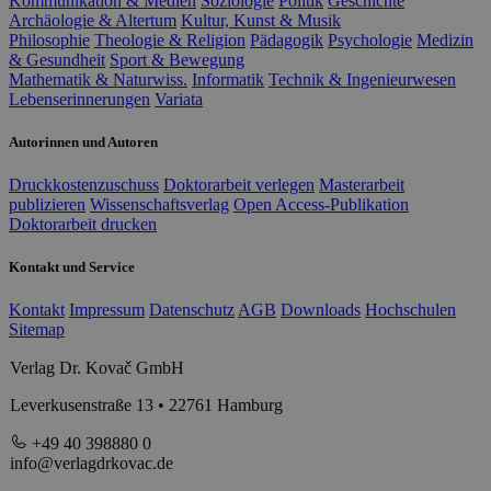
Kommunikation & Medien
Soziologie
Politik
Geschichte
Archäologie & Altertum
Kultur, Kunst & Musik
Philosophie
Theologie & Religion
Pädagogik
Psychologie
Medizin
& Gesundheit
Sport & Bewegung
Mathematik & Naturwiss.
Informatik
Technik & Ingenieurwesen
Lebenserinnerungen
Variata
Autorinnen und Autoren
Druckkostenzuschuss
Doktorarbeit verlegen
Masterarbeit
publizieren
Wissenschaftsverlag
Open Access-Publikation
Doktorarbeit drucken
Kontakt und Service
Kontakt
Impressum
Datenschutz
AGB
Downloads
Hochschulen
Sitemap
Verlag Dr. Kovač GmbH
Leverkusenstraße 13 • 22761 Hamburg
+49 40 398880 0
info@verlagdrkovac.de