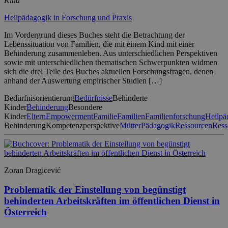
Kind
Heilpädagogik in Forschung und Praxis
Im Vordergrund dieses Buches steht die Betrachtung der
Lebenssituation von Familien, die mit einem Kind mit einer
Behinderung zusammenleben. Aus unterschiedlichen Perspektiven
sowie mit unterschiedlichen thematischen Schwerpunkten widmen
sich die drei Teile des Buches aktuellen Forschungsfragen, denen
anhand der Auswertung empirischer Studien […]
Bedürfnisorientierung
Bedürfnisse
Behinderte
Kinder
Behinderung
Besondere
Kinder
Eltern
Empowerment
Familie
Familien
Familienforschung
Heilpä
Behinderung
Kompetenzperspektive
Mütter
Pädagogik
Ressourcen
Ress
Zoran Dragicević
Problematik der Einstellung von begünstigt
behinderten Arbeitskräften im öffentlichen Dienst in
Österreich