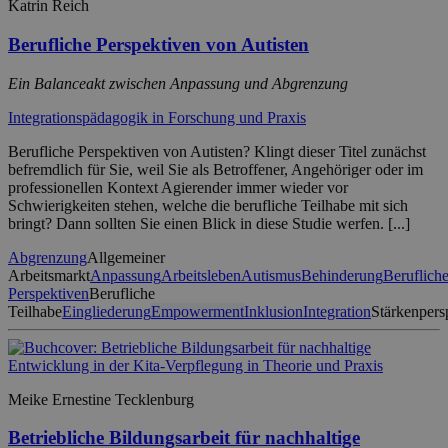
Katrin Reich
Berufliche Perspektiven von Autisten
Ein Balanceakt zwischen Anpassung und Abgrenzung
Integrationspädagogik in Forschung und Praxis
Berufliche Perspektiven von Autisten? Klingt dieser Titel zunächst
befremdlich für Sie, weil Sie als Betroffener, Angehöriger oder im
professionellen Kontext Agierender immer wieder vor
Schwierigkeiten stehen, welche die berufliche Teilhabe mit sich
bringt? Dann sollten Sie einen Blick in diese Studie werfen. [...]
Abgrenzung
Allgemeiner
Arbeitsmarkt
Anpassung
Arbeitsleben
Autismus
Behinderung
Beruflich
Perspektiven
Berufliche
Teilhabe
Eingliederung
Empowerment
Inklusion
Integration
Stärkenpers
Meike Ernestine Tecklenburg
Betriebliche Bildungsarbeit für nachhaltige