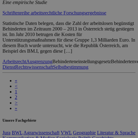
Eine empirische Studie
Schriftenreihe arbeitsrechtliche Forschungsergebnisse
Statistische Daten belegen, dass die Zahl der arbeitslosen begünstigt
Behinderten im Zeitraum 2000 – 2013 in Österreich stetig gestiegen
ist. Im Jahr 2010 betrugen die Kosten für
Unterstützungsmaßnahmen für diese Gruppe 1,3 Milliarden Euro. In
diesem Buch wurde untersucht, wie die Republik Österreich, am
Beispiel des BM.I, gegen diese […]
Arbeitsrecht
Ausgrenzung
Behinderteneinstellungsgesetz
Behindertenv
Dienst
Rechtswissenschaft
Selbstbestimmung
«
<
1
2
>
»
Unsere Fachgebiete
Jura
BWL
Agrarwissenschaft
VWL
Geographie
Literatur & Sprache