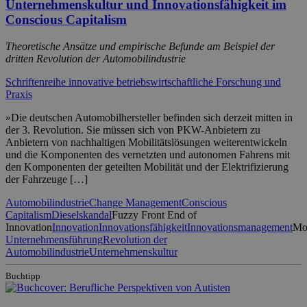
Unternehmenskultur und Innovationsfähigkeit im
Conscious Capitalism
Theoretische Ansätze und empirische Befunde am Beispiel der
dritten Revolution der Automobilindustrie
Schriftenreihe innovative betriebswirtschaftliche Forschung und
Praxis
»Die deutschen Automobilhersteller befinden sich derzeit mitten in
der 3. Revolution. Sie müssen sich von PKW-Anbietern zu
Anbietern von nachhaltigen Mobilitätslösungen weiterentwickeln
und die Komponenten des vernetzten und autonomen Fahrens mit
den Komponenten der geteilten Mobilität und der Elektrifizierung
der Fahrzeuge […]
Automobilindustrie
Change Management
Conscious
Capitalism
Dieselskandal
Fuzzy Front End of
Innovation
Innovation
Innovationsfähigkeit
Innovationsmanagement
Mob
Unternehmensführung
Revolution der
Automobilindustrie
Unternehmenskultur
Buchtipp