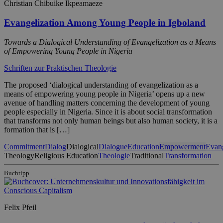
Christian Chibuike Ikpeamaeze
Evangelization Among Young People in Igboland
Towards a Dialogical Understanding of Evangelization as a Means
of Empowering Young People in Nigeria
Schriften zur Praktischen Theologie
The proposed ‘dialogical understanding of evangelization as a
means of empowering young people in Nigeria’ opens up a new
avenue of handling matters concerning the development of young
people especially in Nigeria. Since it is about social transformation
that transforms not only human beings but also human society, it is a
formation that is […]
Commitment
Dialog
Dialogical
Dialogue
Education
Empowerment
Evang
Theology
Religious Education
Theologie
Traditional
Transformation
Buchtipp
Felix Pfeil