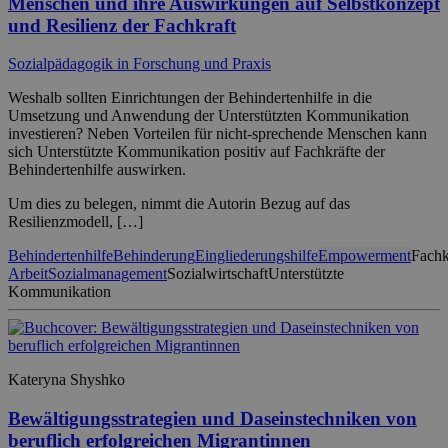
Menschen und ihre Auswirkungen auf Selbstkonzept
und Resilienz der Fachkraft
Sozialpädagogik in Forschung und Praxis
Weshalb sollten Einrichtungen der Behindertenhilfe in die
Umsetzung und Anwendung der Unterstützten Kommunikation
investieren? Neben Vorteilen für nicht-sprechende Menschen kann
sich Unterstützte Kommunikation positiv auf Fachkräfte der
Behindertenhilfe auswirken.
Um dies zu belegen, nimmt die Autorin Bezug auf das
Resilienzmodell, […]
Behindertenhilfe
Behinderung
Eingliederungshilfe
Empowerment
Fachk
Arbeit
Sozialmanagement
Sozialwirtschaft
Unterstützte
Kommunikation
Kateryna Shyshko
Bewältigungsstrategien und Daseinstechniken von
beruflich erfolgreichen Migrantinnen