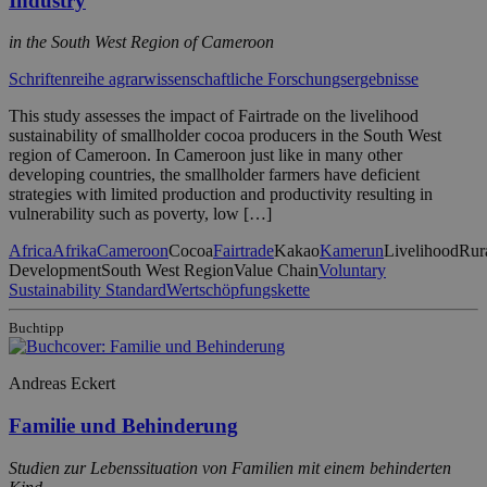
Industry
in the South West Region of Cameroon
Schriftenreihe agrarwissenschaftliche Forschungsergebnisse
This study assesses the impact of Fairtrade on the livelihood
sustainability of smallholder cocoa producers in the South West
region of Cameroon. In Cameroon just like in many other
developing countries, the smallholder farmers have deficient
strategies with limited production and productivity resulting in
vulnerability such as poverty, low […]
Africa
Afrika
Cameroon
Cocoa
Fairtrade
Kakao
Kamerun
Livelihood
Rur
Development
South West Region
Value Chain
Voluntary
Sustainability Standard
Wertschöpfungskette
Buchtipp
Andreas Eckert
Familie und Behinderung
Studien zur Lebenssituation von Familien mit einem behinderten