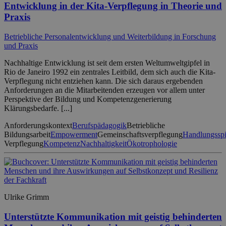
Entwicklung in der Kita-Verpflegung in Theorie und
Praxis
Betriebliche Personalentwicklung und Weiterbildung in Forschung
und Praxis
Nachhaltige Entwicklung ist seit dem ersten Weltumweltgipfel in
Rio de Janeiro 1992 ein zentrales Leitbild, dem sich auch die Kita-
Verpflegung nicht entziehen kann. Die sich daraus ergebenden
Anforderungen an die Mitarbeitenden erzeugen vor allem unter
Perspektive der Bildung und Kompetenzgenerierung
Klärungsbedarfe. [...]
Anforderungskontext
Berufspädagogik
Betriebliche
Bildungsarbeit
Empowerment
Gemeinschaftsverpflegung
Handlungssp
Verpflegung
Kompetenz
Nachhaltigkeit
Ökotrophologie
Ulrike Grimm
Unterstützte Kommunikation mit geistig behinderten