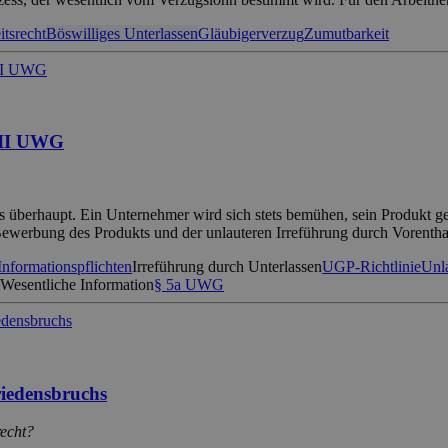
itsrecht
Böswilliges Unterlassen
Gläubigerverzug
Zumutbarkeit
a II UWG
cks überhaupt. Ein Unternehmer wird sich stets bemühen, sein Produkt g
 Bewerbung des Produkts und der unlauteren Irreführung durch Vorenth
Informationspflichten
Irreführung durch Unterlassen
UGP-Richtlinie
Unla
Wesentliche Information
§ 5a UWG
iedensbruchs
recht?