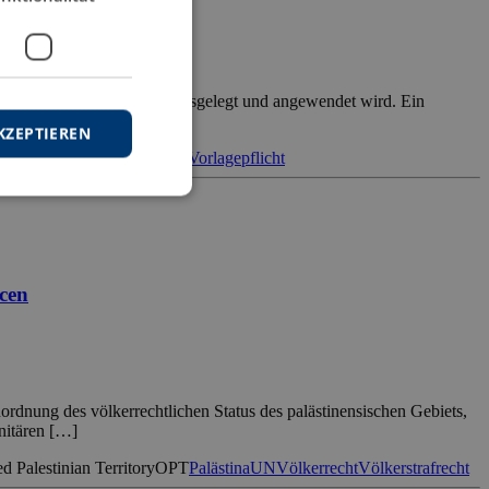
itgliedstaaten einheitlich ausgelegt und angewendet wird. Ein
, bei […]
KZEPTIEREN
rabentscheidungsverfahren
Vorlagepflicht
cen
rdnung des völkerrechtlichen Status des palästinensischen Gebiets,
nitären […]
d Palestinian Territory
OPT
Palästina
UN
Völkerrecht
Völkerstrafrecht