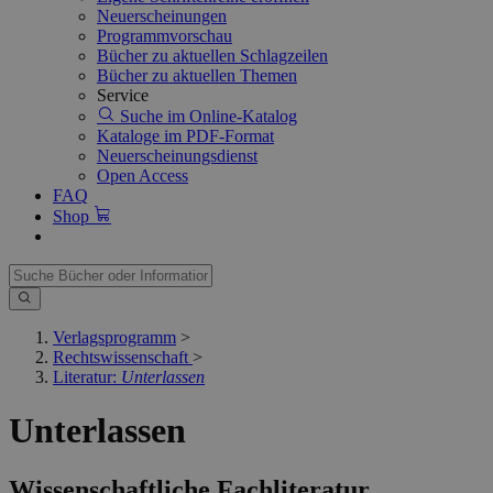
Neuerscheinungen
Programmvorschau
Bücher zu aktuellen Schlagzeilen
Bücher zu aktuellen Themen
Service
Suche im Online-Katalog
Kataloge im PDF-Format
Neuerscheinungsdienst
Open Access
FAQ
Shop
Verlagsprogramm
>
Rechtswissenschaft
>
Literatur:
Unterlassen
Unterlassen
Wissenschaftliche Fachliteratur