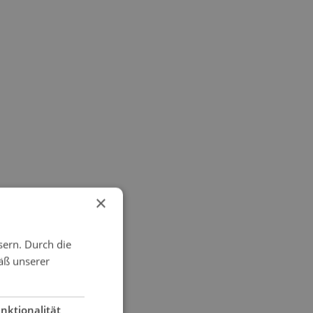
×
sern. Durch die
äß unserer
nktionalität