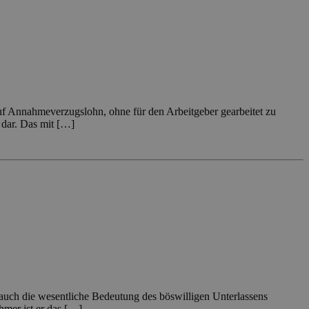
auf Annahmeverzugslohn, ohne für den Arbeitgeber gearbeitet zu
 dar. Das mit […]
auch die wesentliche Bedeutung des böswilligen Unterlassens
mer ist er das […]