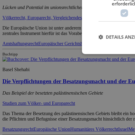
erforderlic
Lücken und Potential im unionsrechtlichen Individualrechtsschutz
Völkerrecht, Europarecht, Vergleichendes Öffentliches Recht
Die Europäische Union ist unter anderem eine Rechtsgemeinschaft, de
zentrales Instrument hierfür ist das Vorabentscheidungsverfahren gemä
DETAILS ANZ
Amtshaftungsrecht
Europäischer Gerichtshof
Europarecht
Höchstgerich
Buchtipp
Basel Shehabi
Die Verpflichtungen der Besatzungsmacht und der Eu
Das Beispiel der besetzten palästinensischen Gebiete
Studien zum Völker- und Europarecht
Das Thema der Besetzung des palästinensischen Gebiets bleibt ein ho
die Pflichten und Befugnisse einer Besatzungsmacht hinsichtlich de
Besatzungsrecht
Europäische Union
Humanitäres Völkerrecht
Israel
Me