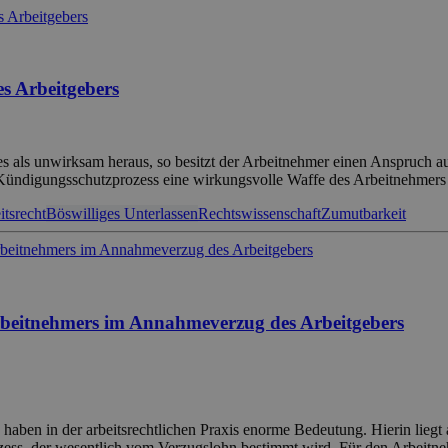
s Arbeitgebers
es als unwirksam heraus, so besitzt der Arbeitnehmer einen Anspruch 
m Kündigungsschutzprozess eine wirkungsvolle Waffe des Arbeitnehmers
itsrecht
Böswilliges Unterlassen
Rechtswissenschaft
Zumutbarkeit
Arbeitnehmers im Annahmeverzug des Arbeitgebers
ben in der arbeitsrechtlichen Praxis enorme Bedeutung. Hierin liegt 
ess, der wesentlich vom Verzugslohn bestimmt wird. Für den Arbeitneh