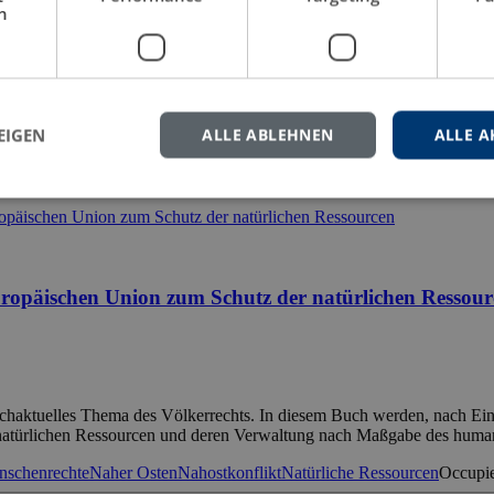
h
ren Funktionsfähigkeit davon abhängt, dass das Unionsrecht in allen M
ß Art. 267 AEUV, das nationale letztinstanzliche Gerichte verpflichtet
EIGEN
ALLE ABLEHNEN
ALLE A
te
Judikatives Unrecht
Österreich
Staatshaftung
Verfassungsgerichtshof
Vo
ropäischen Union zum Schutz der natürlichen Ressour
chaktuelles Thema des Völkerrechts. In diesem Buch werden, nach Eino
r natürlichen Ressourcen und deren Verwaltung nach Maßgabe des huma
nschenrechte
Naher Osten
Nahostkonflikt
Natürliche Ressourcen
Occupie