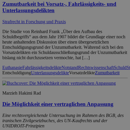
Zumutbarkeit bei Vorsatz-, Fahrlässigkeits- und
Unterlassungsdelikten
Strafrecht in Forschung und Praxis
Die Studie von Reinhard Frank „Über den Aufbau des
Schuldbegriffs“ aus dem Jahr 1907 bildet die Grundlage einer noch
heute anhaltenden Diskussion über einen übergesetzlichen
Entschuldigungsgrund der Unzumutbarkeit. Während sich bei den
Vorsatzdelikten ein Schuldausschließungsgrund der Unzumutbarkeit
bislang nicht durchzusetzen vermochte, hat […]
Euthanasie
Fahrlässigkeitsdelikte
Notstand
Rechtswissenschaft
Schuld
S
Entschuldigung
Unterlassungsdelikte
Vorsatzdelikte
Zumutbarkeit
Marzieh Hakimi Rad
Die Möglichkeit einer vertraglichen Anpassung
Eine rechtsvergleichende Untersuchung im Rahmen des BGB, des
iranischen Zivilgesetzbuches, des UN-Kaufrechts und der
UNIDROIT-Prinzipien