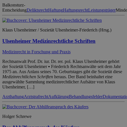
Balkonsturz-
Entscheidung
Deliktsrecht
Haftung
Haftungsrecht
Leistungsträger
Mindes
Klaus Ulsenheimer / Sozietät Ulsenheimer-Friederich (Hrsg.)
Ulsenheimer Medizinrechtliche Schriften
Medizinrecht in Forschung und Praxis
Rechtsanwalt Prof. Dr. iur. Dr. rer. pol. Klaus Ulsenheimer gehört
der Sozietät Ulsenheimer ▪ Friederich Rechtsanwälte seit dem Jahr
1975 an. Aus Anlass seines 70. Geburtstages gibt die Sozietät diese
Medizinrechtlichen Schriften
heraus. Der Band beinhaltet eine
ausgewählte Sammlung medizinrechtlicher Aufsätze von Klaus
Ulsenheimer, […]
Arzthaftung
Arztstrafrecht
Aufklärung
Behandlungsfehler
Dokumentati
Holger Schrewe