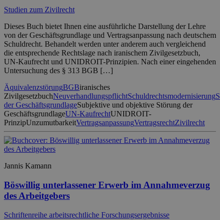
Studien zum Zivilrecht
Dieses Buch bietet Ihnen eine ausführliche Darstellung der Lehre
von der Geschäftsgrundlage und Vertragsanpassung nach deutschem
Schuldrecht. Behandelt werden unter anderem auch vergleichend
die entsprechende Rechtslage nach iranischem Zivilgesetzbuch,
UN-Kaufrecht und UNIDROIT-Prinzipien. Nach einer eingehenden
Untersuchung des § 313 BGB […]
Äquivalenzstörung
BGB
iranisches
Zivilgesetzbuch
Neuverhandlungspflicht
Schuldrechtsmodernisierung
S
der Geschäftsgrundlage
Subjektive und objektive Störung der
Geschäftsgrundlage
UN-Kaufrecht
UNIDROIT-
Prinzip
Unzumutbarkeit
Vertragsanpassung
Vertragsrecht
Zivilrecht
Jannis Kamann
Böswillig unterlassener Erwerb im Annahmeverzug
des Arbeitgebers
Schriftenreihe arbeitsrechtliche Forschungsergebnisse