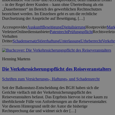
– in der Regel derer Kunden – kann ohne Übertreibung als ein
„Dauerbrenner“ im Bereich des gewerblichen Rechtsschutzes
bezeichnet werden. Im Einzelnen geht es um die rechtliche
Durchsetzung der Ansprüche auf Beseitigung, […]
Accessprovider
Auskunft
Beseitigung
Digitalisierung
Hostprovider
Mark
Verletzer
Onlinedienstanbieter
Patentrecht
Prüfungspflicht
Rechtsverlet
Verhalten
Dritter
Schadensersatz
Störerhaftung
Unterlassung
Urheberrecht
Verkehr
Henning Martens
Die Verkehrssicherungspflicht des Reiseveranstalters
Schriften zum Versicherungs-, Haftungs- und Schadensrecht
Seit der Balkonsturz-Entscheidung des BGH haben sich die
Gerichte vielfach mit der Verkehrssicherungspflicht des
Reiseveranstalters befasst. Das Ergebnis hiervon ist eine kaum zu
überblickende Fülle von Anforderungen an die Reiseveranstalter.
Vor diesem Hintergrund stellt der Autor die bisherige
Rechtsprechung dar und widmet sich der […]