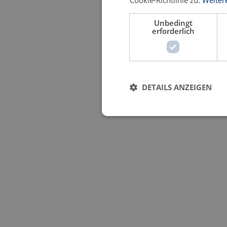
Cookie-Richtlinie zu.
Weiter
Unbedingt
erforderlich
DETAILS ANZEIGEN