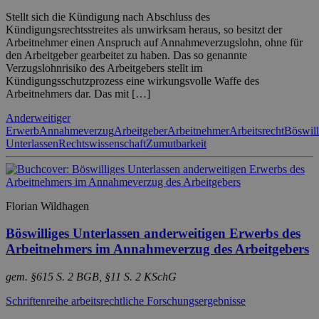
Stellt sich die Kündigung nach Abschluss des
Kündigungsrechtsstreites als unwirksam heraus, so besitzt der
Arbeitnehmer einen Anspruch auf Annahmeverzugslohn, ohne für
den Arbeitgeber gearbeitet zu haben. Das so genannte
Verzugslohnrisiko des Arbeitgebers stellt im
Kündigungsschutzprozess eine wirkungsvolle Waffe des
Arbeitnehmers dar. Das mit […]
Anderweitiger
Erwerb
Annahmeverzug
Arbeitgeber
Arbeitnehmer
Arbeitsrecht
Böswill
Unterlassen
Rechtswissenschaft
Zumutbarkeit
Florian Wildhagen
Böswilliges Unterlassen anderweitigen Erwerbs des
Arbeitnehmers im Annahmeverzug des Arbeitgebers
gem. §615 S. 2 BGB, §11 S. 2 KSchG
Schriftenreihe arbeitsrechtliche Forschungsergebnisse