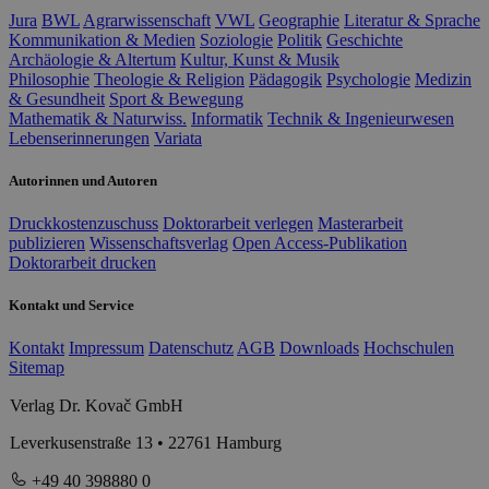
Jura
BWL
Agrarwissenschaft
VWL
Geographie
Literatur & Sprache
Kommunikation & Medien
Soziologie
Politik
Geschichte
Archäologie & Altertum
Kultur, Kunst & Musik
Philosophie
Theologie & Religion
Pädagogik
Psychologie
Medizin
& Gesundheit
Sport & Bewegung
Mathematik & Naturwiss.
Informatik
Technik & Ingenieurwesen
Lebenserinnerungen
Variata
Autorinnen und Autoren
Druckkostenzuschuss
Doktorarbeit verlegen
Masterarbeit
publizieren
Wissenschaftsverlag
Open Access-Publikation
Doktorarbeit drucken
Kontakt und Service
Kontakt
Impressum
Datenschutz
AGB
Downloads
Hochschulen
Sitemap
Verlag Dr. Kovač GmbH
Leverkusenstraße 13 • 22761 Hamburg
+49 40 398880 0