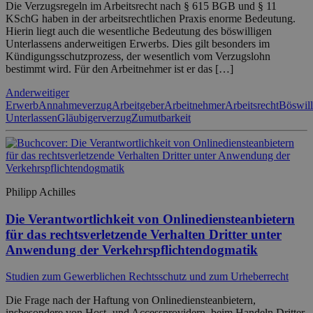
Die Verzugsregeln im Arbeitsrecht nach § 615 BGB und § 11
KSchG haben in der arbeitsrechtlichen Praxis enorme Bedeutung.
Hierin liegt auch die wesentliche Bedeutung des böswilligen
Unterlassens anderweitigen Erwerbs. Dies gilt besonders im
Kündigungsschutzprozess, der wesentlich vom Verzugslohn
bestimmt wird. Für den Arbeitnehmer ist er das […]
Anderweitiger
Erwerb
Annahmeverzug
Arbeitgeber
Arbeitnehmer
Arbeitsrecht
Böswill
Unterlassen
Gläubigerverzug
Zumutbarkeit
Philipp Achilles
Die Verantwortlichkeit von Onlinediensteanbietern
für das rechtsverletzende Verhalten Dritter unter
Anwendung der Verkehrspflichtendogmatik
Studien zum Gewerblichen Rechtsschutz und zum Urheberrecht
Die Frage nach der Haftung von Onlinediensteanbietern,
insbesondere von Host- und Accessprovidern, beim Handeln Dritter