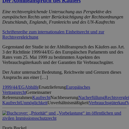
Der Abhilfeanspruch des Käufers
Eine rechtsvergleichende Untersuchung aus Perspektive des
europäischen Rechts unter Berücksichtigung der Rechtsordnungen
Deutschlands, Englands, Frankreichs und des UN-Kaufrechts
Schriftenreihe zum internationalen Einheitsrecht und zur
Rechtsvergleichung
Gegenstand der Studie ist der Abhilfeanspruch des Käufers aus Art.
3 der Richtlinie 1999/44/EG des Europäischen Parlaments und des
Rates vom 25. Mai 1999 zu bestimmten Aspekten des
Verbrauchsgüterkaufs und der Garantien für Verbrauchsgüter.
Der Autor untersucht Bedeutung, Reichweite und Grenzen dieses
Anspruchs aus einer […]
1999/44/EG
Abhilfe
Ersatzlieferung
Europäisches
Vertragsrecht
Gemeinsamer
Referenzrahmen
Kaufrecht
Nachbesserung
Nacherfüllung
Rechtsvergle
Kaufrecht
Unmöglichkeit
Unverhältnismäßigkeit
Verbrauchsgüterkauf
V
Doris Buckel