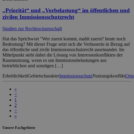
„Priorität“ und „Vorbelastung“ im öffentlichen und
zivilen Immissionsschutzrecht
Studien zur Rechtswissenschaft
Hat das Sprichwort "Wer zuerst kommt, mahlt zuerst? heute noch
Bedeutung? Mit dieser Frage setzt sich die Verfasserin in Bezug auf
das öffentliche und zivile Immissionsschutzrecht auseinander. Im
Mittelpunkt steht dabei die Lösung von Interessenkonflikten der
Raumnutzung, wenn es um Immissionsbelastungen aus
betrieblichen und sonstigen […]
Erheblichkeit
Gebietscharakter
Immissionsschutz
Nutzungskonflikt
Orts
«
<
1
2
>
»
Unsere Fachgebiete