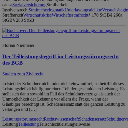
causa
Sozialversicherung
Strafbarkeit
Insolvenzrecht
Strafrechtsdogmatik
Unterlassungsdelikte
Versuchsbegi
Strafbarkeit
Wirtschaftskrise
Wirtschaftsstrafrecht
§ 170 StGB
§ 266a
StGB
§ 283 StGB
Florian Niermeier
Der Teilleistungsbegriff im Leistungsstörungsrecht
des BGB
Studien zum Zivilrecht
Leistet der Schuldner nicht oder nicht einwandfrei, so betrifft dieses
Leistungsdefizit häufig nur einen Teil der geschuldeten Leistung. Es
stellt sich dann sowohl im Fall des Schuldnerverzugs als auch der
Unmöglichkeit der Leistung vor allem die Frage, wann der
Gläubiger berechtigt ist, Schadensersatz statt der ganzen Leistung zu
verlangen und […]
Leistungsstörungsrecht
Rechtswissenschaft
Schadensersatz
Schuldnerv
Leistung
Teilleistung
Teilschlechtleistung
teilweise