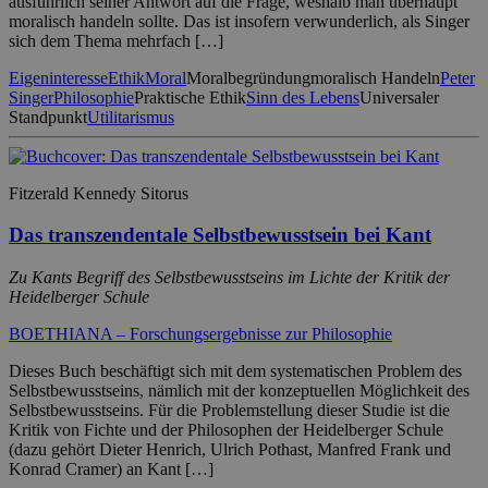
ausführlich seiner Antwort auf die Frage, weshalb man überhaupt
moralisch handeln sollte. Das ist insofern verwunderlich, als Singer
sich dem Thema mehrfach […]
Eigeninteresse
Ethik
Moral
Moralbegründung
moralisch Handeln
Peter
Singer
Philosophie
Praktische Ethik
Sinn des Lebens
Universaler
Standpunkt
Utilitarismus
Fitzerald Kennedy Sitorus
Das transzendentale Selbstbewusstsein bei Kant
Zu Kants Begriff des Selbstbewusstseins im Lichte der Kritik der
Heidelberger Schule
BOETHIANA – Forschungsergebnisse zur Philosophie
Dieses Buch beschäftigt sich mit dem systematischen Problem des
Selbstbewusstseins, nämlich mit der konzeptuellen Möglichkeit des
Selbstbewusstseins. Für die Problemstellung dieser Studie ist die
Kritik von Fichte und der Philosophen der Heidelberger Schule
(dazu gehört Dieter Henrich, Ulrich Pothast, Manfred Frank und
Konrad Cramer) an Kant […]