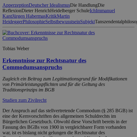
Apperzeption
Deutscher Idealismus
Die Handlung
Die
Reflexion
Dieter Henrich
Heidelberger Schule
Ich
Immanuel
Kant
Jürgen Habermas
Kritik
Martin
Heidegger
Philosophie
Selbstbewusstsein
Subjekt
Tanszendentalphiloso
Tobias Weber
Erkenntnisse zur Rechtsnatur des
Commodumsanspruchs
Zugleich ein Beitrag zum Legitimationsgrund für Modifikationen
von Primärleistungspflichten und für die Geltung des
Traditionsprinzips im BGB
Studien zum Zivilrecht
Der Anspruch auf das stellvertretende Commodum (§ 285 BGB) ist
eine der Kernvorschriften des allgemeinen Schuldrechts im
Bürgerlichen Gesetzbuch. Obwohl diese Vorschrift bereits in der
Fassung des BGBs von 1900 in vergleichbarer Form vorhanden
war, ist es bislang nicht gelungen die Rechtsnatur des