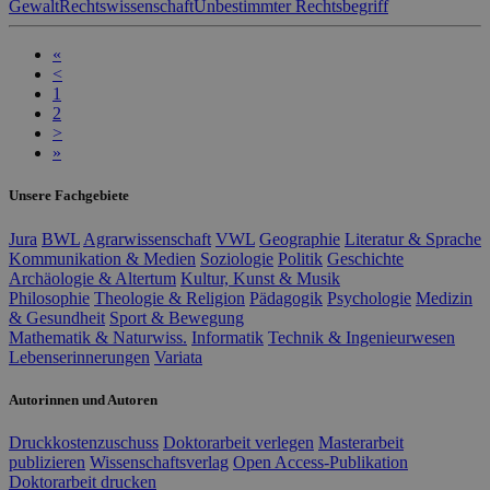
Gewalt
Rechtswissenschaft
Unbestimmter Rechtsbegriff
«
<
1
2
>
»
Unsere Fachgebiete
Jura
BWL
Agrarwissenschaft
VWL
Geographie
Literatur & Sprache
Kommunikation & Medien
Soziologie
Politik
Geschichte
Archäologie & Altertum
Kultur, Kunst & Musik
Philosophie
Theologie & Religion
Pädagogik
Psychologie
Medizin
& Gesundheit
Sport & Bewegung
Mathematik & Naturwiss.
Informatik
Technik & Ingenieurwesen
Lebenserinnerungen
Variata
Autorinnen und Autoren
Druckkostenzuschuss
Doktorarbeit verlegen
Masterarbeit
publizieren
Wissenschaftsverlag
Open Access-Publikation
Doktorarbeit drucken