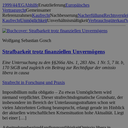
1999/44/EG
Abhilfe
Ersatzlieferung
Europäisches
Vertragsrecht
Gemeinsamer
Referenzrahmen
Kaufrecht
Nachbesserung
Nacherfüllung
Rechtsvergle
Kaufrecht
Unmöglichkeit
Unverhältnismäßigkeit
Verbrauchsgüterkauf
V
Wolfgang Sebastian Gosch
Strafbarkeit trotz finanziellen Unvermögens
Eine Untersuchung zu den §§266a Abs. 1, 283 Abs. 1 Nr. 5, 7 lit. b,
170 StGB und zugleich ein Beitrag zur Rechtsfigur der omissio
libera in causa
Strafrecht in Forschung und Praxis
Imposibillium nulla obligatio – Zu etwas Unmöglichem wird
niemand verpflichtet. Dieser strafrechtsdogmatische Grundsatz, der
insbesondere im Bereich der Unterlassungsstraftaten schon seit
vielen Jahrzehnten Geltung beansprucht, erlangt gerade im Hinblick
der aktuellen wirtschaftlichen Krisensituation hohe Aktualität. Liegt
bei einer […]
Arbeitnehmerbezüge
Handlungsunfähigkeit
Omissio libera in