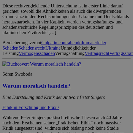
Diese rechtvergleichende Untersuchung ist in erster Linie darauf
gerichtet, sowohl die Ähnlichkeiten als auch die divergierenden
Grundsätze in den Rechtsordnungen der Ukraine und Deutschlands
herauszuarbeiten. In vier Kapiteln werden vertragshaftungs- und
schadensrechtliche Regelungsprinzipien des deutschen und
ukrainischen Zivilrechts […]
Bereicherungsverbot
Culpa in contrahendo
Immaterieller
Schaden
Schadensrecht
Ukraine
Unmöglichkeit der
Leistung
Vermögensschaden
Vertragshaftung
Vertragsrecht
Vertragsstraf
Sören Swoboda
Warum moralisch handeln?
Eine Darstellung und Kritik der Antwort Peter Singers
Ethik in Forschung und Praxis
Während Peter Singers praktisch-ethische Thesen auch 40 Jahre
nach dem Erscheinen seiner „Praktischen Ethik“ noch massiver
Kritik ausgesetzt sind, widmete sich bislang noch keine Studie