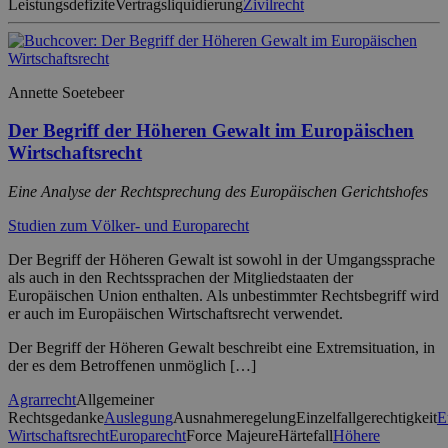
Leistungsdefizite
Vertragsliquidierung
Zivilrecht
Annette Soetebeer
Der Begriff der Höheren Gewalt im Europäischen
Wirtschaftsrecht
Eine Analyse der Rechtsprechung des Europäischen Gerichtshofes
Studien zum Völker- und Europarecht
Der Begriff der Höheren Gewalt ist sowohl in der Umgangssprache
als auch in den Rechtssprachen der Mitgliedstaaten der
Europäischen Union enthalten. Als unbestimmter Rechtsbegriff wird
er auch im Europäischen Wirtschaftsrecht verwendet.
Der Begriff der Höheren Gewalt beschreibt eine Extremsituation, in
der es dem Betroffenen unmöglich […]
Agrarrecht
Allgemeiner
Rechtsgedanke
Auslegung
Ausnahmeregelung
Einzelfallgerechtigkeit
E
Wirtschaftsrecht
Europarecht
Force Majeure
Härtefall
Höhere