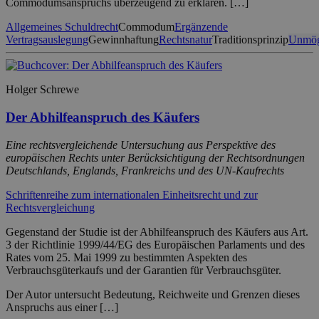
Commodumsanspruchs überzeugend zu erklären. […]
Allgemeines Schuldrecht
Commodum
Ergänzende
Vertragsauslegung
Gewinnhaftung
Rechtsnatur
Traditionsprinzip
Unmög
Holger Schrewe
Der Abhilfeanspruch des Käufers
Eine rechtsvergleichende Untersuchung aus Perspektive des
europäischen Rechts unter Berücksichtigung der Rechtsordnungen
Deutschlands, Englands, Frankreichs und des UN-Kaufrechts
Schriftenreihe zum internationalen Einheitsrecht und zur
Rechtsvergleichung
Gegenstand der Studie ist der Abhilfeanspruch des Käufers aus Art.
3 der Richtlinie 1999/44/EG des Europäischen Parlaments und des
Rates vom 25. Mai 1999 zu bestimmten Aspekten des
Verbrauchsgüterkaufs und der Garantien für Verbrauchsgüter.
Der Autor untersucht Bedeutung, Reichweite und Grenzen dieses
Anspruchs aus einer […]