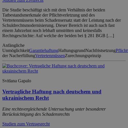
Studien zum Zivilrecht
Die Studie beschäftigt sich mit dem Verhältnis der beiden
Tatbestandsmerkmale der Pflichtverletzung und des
Vertretenmüssens beim Schadensersatz statt der Leistung nach der
Schuldrechtsmodernisierung. Dieser Bereich ist auch nach fast
einem Jahrzehnt noch lebhaft umstritten und keinesfalls
Rechtsgeschichte: Auf welche der beiden bei § 281 BGB […]
Anfängliche
Unmöglichkeit
Garantiehaftung
Haftungsgrund
Nachfristsetzung
Pflich
der Nacherfüllung
Vertretenmüssen
Zurechnungsprinzip
Svitlana Gapalo
Vertragliche Haftung nach deutschem und
ukrainischem Recht
Eine rechtsvergleichende Untersuchung unter besonderer
Berücksichtigung des Schadensrechts
Studien zum Vertragsrecht