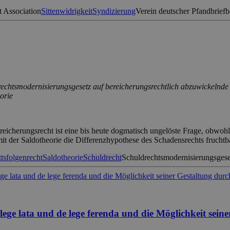
 Association
Sittenwidrigkeit
Syndizierung
Verein deutscher Pfandbrief
chtsmodernisierungsgesetz auf bereicherungsrechtlich abzuwickelnde g
orie
cherungsrecht ist eine bis heute dogmatisch ungelöste Frage, obwohl s
it der Saldotheorie die Differenzhypothese des Schadensrechts frucht
ttsfolgenrecht
Saldotheorie
Schuldrecht
Schuldrechtsmodernisierungsgese
ege lata und de lege ferenda und die Möglichkeit sei