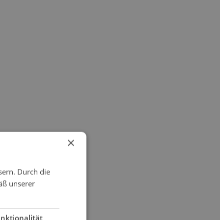
×
sern. Durch die
äß unserer
nktionalität