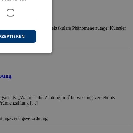
reten sie immer wieder als spektakuläre Phänomene zutage: Künstler
eiten wie […]
KZEPTIEREN
ebung
ragsrechts: „Wann ist die Zahlung im Überweisungsverkehr als
 Prämienzahlung […]
hlungsverzugsverordnung