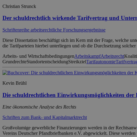
Christian Strunck
Der schuldrechtlich wirkende Tarifvertrag und Unte
Schriftenreihe arbeitsrechtliche Forschungsergebnisse
Diese Dissertation beschäftigt sich im Kern mit der Frage, welche u
die Tarifparteien hierbei unterliegen und ob die Durchsetzung solcher 
Arbeits- und Wirtschaftsbedingungen
Arbeitskampf
Arbeitsrecht
Koalit
Grundrechte
Standortentscheidung
Streikziel
Tarifautonomie
Tarifvertra
Kevin Brühl
Die schuldrechtlichen Einwirkungsmöglichkeiten der K
Eine ökonomische Analyse des Rechts
Schriften zum Bank- und Kapitalmarktrecht
Großvolumige gewerbliche Finanzierungen werden in der Rechtsanwen
Vereins Deutscher Pfandbriefbanken e.V. abgewickelt. Diese werden