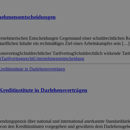
rnehmensentscheidungen
nternehmerischen Entscheidungen Gegenstand einer schuldrechtlichen R
tariflichen Inhalte ein rechtmäßiges Ziel eines Arbeitskampfes sein […]
ionsvertrag
Schuldrechtlicher Tarifvertrag
Schuldrechtlich wirkende Tar
g
Tarifvertragsrecht
Unternehmensentscheidung
reditinstitute in Darlehensverträgen
dungspraxis über national und international anerkannte Standarddarl
 von den Kreditinstituten vorgegeben und gewähren dem Darlehensgeb