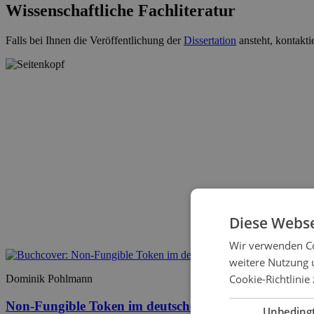
Wissenschaftliche Fachliteratur
Falls bei Ihnen die Veröffentlichung der
Dissertation
ansteht, kontakti
Diese Webse
Wir verwenden Co
weitere Nutzung 
Cookie-Richtlinie 
Dominik Pohlmann
Non-Fungible Token im deutschen Privatrecht
Unbeding