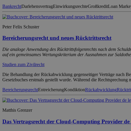
Bankrecht
Darlehensvertrag
Einwirkungsrechte
Großkredit
Loan Market
Peter Felix Schuster
Bereicherungsrecht und neues Rücktrittsrecht
Die analoge Anwendung des Rücktrittsfolgenrechts nach dem Schuldre
auf ein gemeinsames Wertungskriterium der Ausnahmen zur Saldothe
Studien zum Zivilrecht
Die Behandlung der Rückabwicklung gegenseitiger Verträge nach Berei
Gesetzbuches erstmals gestellt wurde. Während die Rechtsprechung m
Bereicherungsrecht
Entreicherung
Kondiktion
Rückabwicklung
Rücktri
Matthis Grenzer
Das Vertragsrecht der Cloud-Computing Provider de l