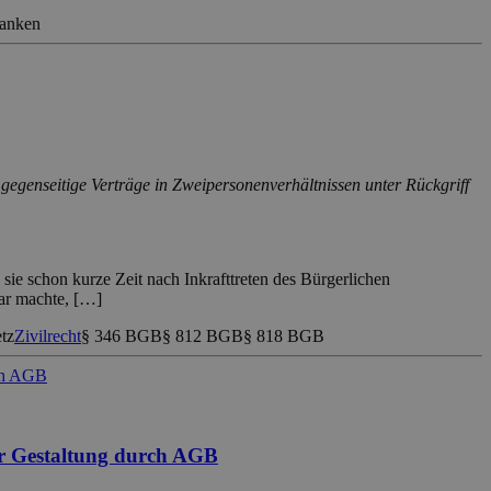
banken
egenseitige Verträge in Zweipersonenverhältnissen unter Rückgriff
ie schon kurze Zeit nach Inkrafttreten des Bürgerlichen
bar machte, […]
tz
Zivilrecht
§ 346 BGB
§ 812 BGB
§ 818 BGB
ner Gestaltung durch AGB