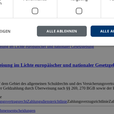
h
uriositäten oder Spekulationsobjekte. In der medialen Öffentlichkeit t
hmen entdecken NFT als Marketinginstrument, prominente Persönlichk
EIGEN
ALLE ABLEHNEN
ALLE A
 für NFT
Non Fungible Token
Sachenbegriff
Sachenrecht
Sachherrschaft
eisung im Lichte europäischer und nationaler Gesetzg
 auf dem Gebiet des allgemeinen Schuldrechts und des Versicherungsvert
it der Geldzahlung durch Überweisung nach §§ 269, 270 BGB sowie der
te
ungsvertragsrecht
Zahlungsdiensterichtlinie
Zahlungsverzugsrichtlinie
Za