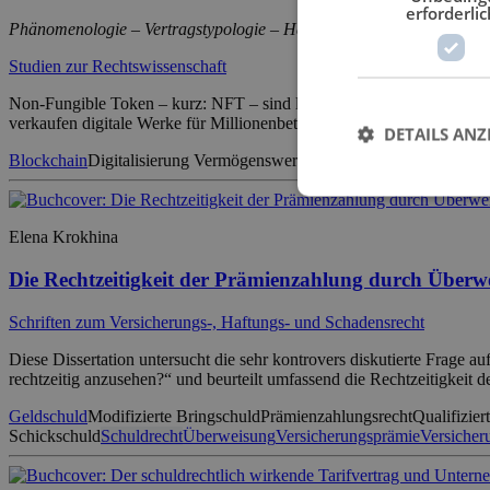
erforderlic
Phänomenologie – Vertragstypologie – Haftung
Studien zur Rechtswissenschaft
Non-Fungible Token – kurz: NFT – sind längst mehr als nur digitale K
verkaufen digitale Werke für Millionenbeträge, Marken und Unterne
DETAILS ANZ
Blockchain
Digitalisierung Vermögenswerte
Eigentumsbegriff
Haftung
Elena Krokhina
Die Rechtzeitigkeit der Prämienzahlung durch Überw
Schriften zum Versicherungs-, Haftungs- und Schadensrecht
Diese Dissertation untersucht die sehr kontrovers diskutierte Frage
rechtzeitig anzusehen?“ und beurteilt umfassend die Rechtzeitigke
Geldschuld
Modifizierte Bringschuld
Prämienzahlungsrecht
Qualifizier
Schickschuld
Schuldrecht
Überweisung
Versicherungsprämie
Versicher