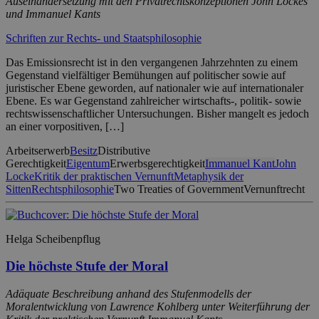
Auseinandersetzung mit den Privatrechtskonzeptionen John Lockes
und Immanuel Kants
Schriften zur Rechts- und Staatsphilosophie
Das Emissionsrecht ist in den vergangenen Jahrzehnten zu einem
Gegenstand vielfältiger Bemühungen auf politischer sowie auf
juristischer Ebene geworden, auf nationaler wie auf internationaler
Ebene. Es war Gegenstand zahlreicher wirtschafts-, politik- sowie
rechtswissenschaftlicher Untersuchungen. Bisher mangelt es jedoch
an einer vorpositiven, […]
Arbeitserwerb
Besitz
Distributive
Gerechtigkeit
Eigentum
Erwerbsgerechtigkeit
Immanuel Kant
John
Locke
Kritik der praktischen Vernunft
Metaphysik der
Sitten
Rechtsphilosophie
Two Treaties of Government
Vernunftrecht
Helga Scheibenpflug
Die höchste Stufe der Moral
Adäquate Beschreibung anhand des Stufenmodells der
Moralentwicklung von Lawrence Kohlberg unter Weiterführung der