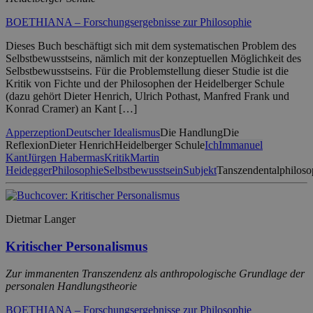
BOETHIANA – Forschungsergebnisse zur Philosophie
Dieses Buch beschäftigt sich mit dem systematischen Problem des
Selbstbewusstseins, nämlich mit der konzeptuellen Möglichkeit des
Selbstbewusstseins. Für die Problemstellung dieser Studie ist die
Kritik von Fichte und der Philosophen der Heidelberger Schule
(dazu gehört Dieter Henrich, Ulrich Pothast, Manfred Frank und
Konrad Cramer) an Kant […]
Apperzeption
Deutscher Idealismus
Die Handlung
Die
Reflexion
Dieter Henrich
Heidelberger Schule
Ich
Immanuel
Kant
Jürgen Habermas
Kritik
Martin
Heidegger
Philosophie
Selbstbewusstsein
Subjekt
Tanszendentalphiloso
Dietmar Langer
Kritischer Personalismus
Zur immanenten Transzendenz als anthropologische Grundlage der
personalen Handlungstheorie
BOETHIANA – Forschungsergebnisse zur Philosophie