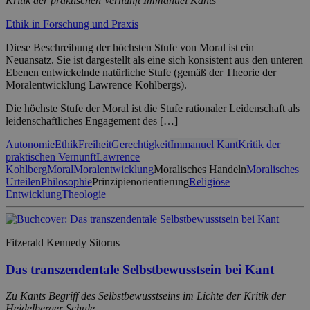
Kritik der praktischen Vernunft Immanuel Kants
Ethik in Forschung und Praxis
Diese Beschreibung der höchsten Stufe von Moral ist ein
Neuansatz. Sie ist dargestellt als eine sich konsistent aus den unteren
Ebenen entwickelnde natürliche Stufe (gemäß der Theorie der
Moralentwicklung Lawrence Kohlbergs).
Die höchste Stufe der Moral ist die Stufe rationaler Leidenschaft als
leidenschaftliches Engagement des […]
Autonomie
Ethik
Freiheit
Gerechtigkeit
Immanuel Kant
Kritik der
praktischen Vernunft
Lawrence
Kohlberg
Moral
Moralentwicklung
Moralisches Handeln
Moralisches
Urteilen
Philosophie
Prinzipienorientierung
Religiöse
Entwicklung
Theologie
Fitzerald Kennedy Sitorus
Das transzendentale Selbstbewusstsein bei Kant
Zu Kants Begriff des Selbstbewusstseins im Lichte der Kritik der
Heidelberger Schule