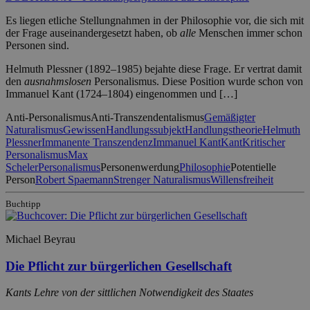
Es liegen etliche Stellungnahmen in der Philosophie vor, die sich mit
der Frage auseinandergesetzt haben, ob
alle
Menschen immer schon
Personen sind.
Helmuth Plessner (1892–1985) bejahte diese Frage. Er vertrat damit
den
ausnahmslosen
Personalismus. Diese Position wurde schon von
Immanuel Kant (1724–1804) eingenommen und […]
Anti-Personalismus
Anti-Transzendentalismus
Gemäßigter
Naturalismus
Gewissen
Handlungssubjekt
Handlungstheorie
Helmuth
Plessner
Immanente Transzendenz
Immanuel Kant
Kant
Kritischer
Personalismus
Max
Scheler
Personalismus
Personenwerdung
Philosophie
Potentielle
Person
Robert Spaemann
Strenger Naturalismus
Willensfreiheit
Buchtipp
Michael Beyrau
Die Pflicht zur bürgerlichen Gesellschaft
Kants Lehre von der sittlichen Notwendigkeit des Staates