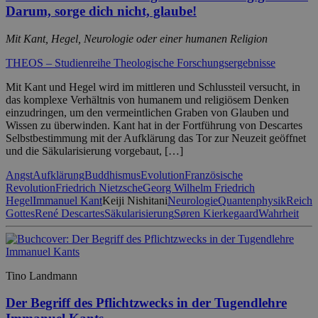
Darum, sorge dich nicht, glaube!
Mit Kant, Hegel, Neurologie oder einer humanen Religion
THEOS – Studienreihe Theologische Forschungsergebnisse
Mit Kant und Hegel wird im mittleren und Schlussteil versucht, in
das komplexe Verhältnis von humanem und religiösem Denken
einzudringen, um den vermeintlichen Graben von Glauben und
Wissen zu überwinden. Kant hat in der Fortführung von Descartes
Selbstbestimmung mit der Aufklärung das Tor zur Neuzeit geöffnet
und die Säkularisierung vorgebaut, […]
Angst
Aufklärung
Buddhismus
Evolution
Französische
Revolution
Friedrich Nietzsche
Georg Wilhelm Friedrich
Hegel
Immanuel Kant
Keiji Nishitani
Neurologie
Quantenphysik
Reich
Gottes
René Descartes
Säkularisierung
Søren Kierkegaard
Wahrheit
Tino Landmann
Der Begriff des Pflichtzwecks in der Tugendlehre