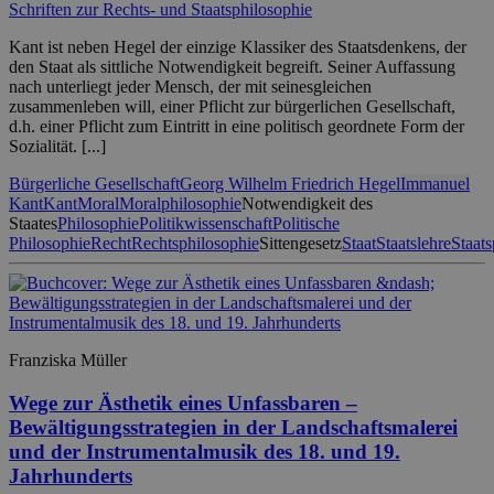
Schriften zur Rechts- und Staatsphilosophie
Kant ist neben Hegel der einzige Klassiker des Staatsdenkens, der
den Staat als sittliche Notwendigkeit begreift. Seiner Auffassung
nach unterliegt jeder Mensch, der mit seinesgleichen
zusammenleben will, einer Pflicht zur bürgerlichen Gesellschaft,
d.h. einer Pflicht zum Eintritt in eine politisch geordnete Form der
Sozialität. [...]
Bürgerliche Gesellschaft
Georg Wilhelm Friedrich Hegel
Immanuel
Kant
Kant
Moral
Moralphilosophie
Notwendigkeit des
Staates
Philosophie
Politikwissenschaft
Politische
Philosophie
Recht
Rechtsphilosophie
Sittengesetz
Staat
Staatslehre
Staats
Franziska Müller
Wege zur Ästhetik eines Unfassbaren –
Bewältigungsstrategien in der Landschaftsmalerei
und der Instrumentalmusik des 18. und 19.
Jahrhunderts