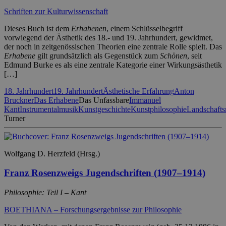
Schriften zur Kulturwissenschaft
Dieses Buch ist dem
Erhabenen
, einem Schlüsselbegriff
vorwiegend der Ästhetik des 18.- und 19. Jahrhundert, gewidmet,
der noch in zeitgenössischen Theorien eine zentrale Rolle spielt. Das
Erhabene
gilt grundsätzlich als Gegenstück zum
Schönen
, seit
Edmund Burke es als eine zentrale Kategorie einer Wirkungsästhetik
[…]
18. Jahrhundert
19. Jahrhundert
Ästhetische Erfahrung
Anton
Bruckner
Das Erhabene
Das Unfassbare
Immanuel
Kant
Instrumentalmusik
Kunstgeschichte
Kunstphilosophie
Landschafts
Turner
Wolfgang D. Herzfeld (Hrsg.)
Franz Rosenzweigs Jugendschriften (1907–1914)
Philosophie: Teil I – Kant
BOETHIANA – Forschungsergebnisse zur Philosophie