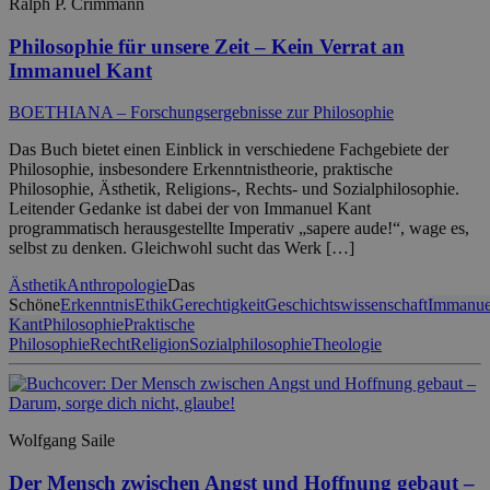
Ralph P. Crimmann
Philosophie für unsere Zeit – Kein Verrat an
Immanuel Kant
BOETHIANA – Forschungsergebnisse zur Philosophie
Das Buch bietet einen Einblick in verschiedene Fachgebiete der
Philosophie, insbesondere Erkenntnistheorie, praktische
Philosophie, Ästhetik, Religions-, Rechts- und Sozialphilosophie.
Leitender Gedanke ist dabei der von Immanuel Kant
programmatisch herausgestellte Imperativ „sapere aude!“, wage es,
selbst zu denken. Gleichwohl sucht das Werk […]
Ästhetik
Anthropologie
Das
Schöne
Erkenntnis
Ethik
Gerechtigkeit
Geschichtswissenschaft
Immanue
Kant
Philosophie
Praktische
Philosophie
Recht
Religion
Sozialphilosophie
Theologie
Wolfgang Saile
Der Mensch zwischen Angst und Hoffnung gebaut –