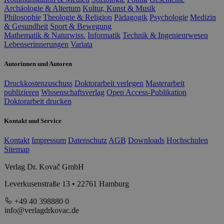
Archäologie & Altertum
Kultur, Kunst & Musik
Philosophie
Theologie & Religion
Pädagogik
Psychologie
Medizin
& Gesundheit
Sport & Bewegung
Mathematik & Naturwiss.
Informatik
Technik & Ingenieurwesen
Lebenserinnerungen
Variata
Autorinnen und Autoren
Druckkostenzuschuss
Doktorarbeit verlegen
Masterarbeit
publizieren
Wissenschaftsverlag
Open Access-Publikation
Doktorarbeit drucken
Kontakt und Service
Kontakt
Impressum
Datenschutz
AGB
Downloads
Hochschulen
Sitemap
Verlag Dr. Kovač GmbH
Leverkusenstraße 13 • 22761 Hamburg
+49 40 398880 0
info@verlagdrkovac.de