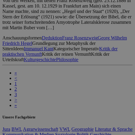
Von den Werken, mit denen Franz Rosenzweig (geb. 25.12.1886 in
Kassel, gest. am 10. 12.1929 in Frankfurt am Main) sich einen
Name machte, sind zu nennen: „Hegel und der Staat“ (1920), „Der
Stern der Erlösung“ (1921) sowie: die Übersetzung der Bibel, die er
trotz seiner fortschreitenden Amyotrophe Lateralsklerose zusammen
mit Martin Buber vom […]
Anschauungsformen
Deduktion
Franz Rosenzweig
Georg Wilhelm
Friedrich Hegel
Grundlegung zur Metaphysik der
Sitten
Ideen
Immanuel Kant
Kategorischer Imperativ
Kritik der
praktischen Vernunft
Kritik der reinen Vernunft
Kritik der
Urteilskraft
Kulturgeschichte
Philosophie
«
<
1
2
3
>
»
Unsere Fachgebiete
Jura
BWL
Agrarwissenschaft
VWL
Geographie
Literatur & Sprache
Kommunikation & Medien
Soziologie
Politik
Geschichte