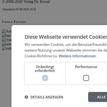
© 2000-2026 Verlag Dr. Kovač
Aktualisiert 07.08.2026 19:35
Unsere Partner
Diese Webseite verwendet Cookies
Wir verwenden Cookies, um die Benutzerfreundlic
weitere Nutzung unserer Webseite stimmen Sie 
Cookie-Richtlinie zu.
Weitere Informationen
Unbedingt
Performance
erforderlich
DETAILS ANZEIGEN
ALLE