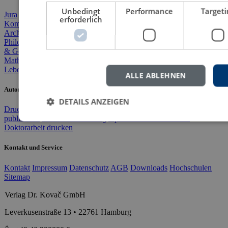
Unbedingt
Performance
Targeti
Jura
BWL
Agrarwissenschaft
VWL
Geographie
Literatur & Sprache
erforderlich
Kommunikation & Medien
Soziologie
Politik
Geschichte
Archäologie & Altertum
Kultur, Kunst & Musik
Philosophie
Theologie & Religion
Pädagogik
Psychologie
Medizin
& Gesundheit
Sport & Bewegung
Mathematik & Naturwiss.
Informatik
Technik & Ingenieurwesen
Lebenserinnerungen
Variata
ALLE ABLEHNEN
Autorinnen und Autoren
DETAILS ANZEIGEN
Druckkostenzuschuss
Doktorarbeit verlegen
Masterarbeit
publizieren
Wissenschaftsverlag
Open Access-Publikation
Doktorarbeit drucken
Kontakt und Service
Kontakt
Impressum
Datenschutz
AGB
Downloads
Hochschulen
Sitemap
Verlag Dr. Kovač GmbH
Leverkusenstraße 13 • 22761 Hamburg