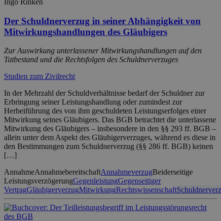
Ingo Rinken
Der Schuldnerverzug in seiner Abhängigkeit von
Mitwirkungshandlungen des Gläubigers
Zur Auswirkung unterlassener Mitwirkungshandlungen auf den
Tatbestand und die Rechtsfolgen des Schuldnerverzuges
Studien zum Zivilrecht
In der Mehrzahl der Schuldverhältnisse bedarf der Schuldner zur
Erbringung seiner Leistungshandlung oder zumindest zur
Herbeiführung des von ihm geschuldeten Leistungserfolges einer
Mitwirkung seines Gläubigers. Das BGB betrachtet die unterlassene
Mitwirkung des Gläubigers – insbesondere in den §§ 293 ff. BGB –
allein unter dem Aspekt des Gläubigerverzuges, während es diese in
den Bestimmungen zum Schuldnerverzug (§§ 286 ff. BGB) keinen
[…]
Annahme
Annahmebereitschaft
Annahmeverzug
Beiderseitige
Leistungsverzögerung
Gegenleistung
Gegenseitiger
Vertrag
Gläubigerverzug
Mitwirkung
Rechtswissenschaft
Schuldnerver