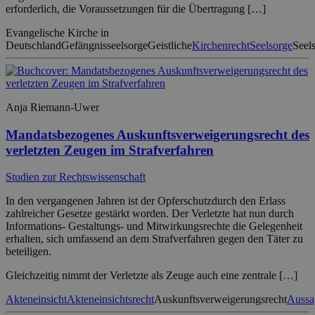
erforderlich, die Voraussetzungen für die Übertragung […]
Evangelische Kirche in
Deutschland
Gefängnisseelsorge
Geistliche
Kirchenrecht
Seelsorge
Seel
Anja Riemann-Uwer
Mandatsbezogenes Auskunftsverweigerungsrecht des
verletzten Zeugen im Strafverfahren
Studien zur Rechtswissenschaft
In den vergangenen Jahren ist der Opferschutzdurch den Erlass
zahlreicher Gesetze gestärkt worden. Der Verletzte hat nun durch
Informations- Gestaltungs- und Mitwirkungsrechte die Gelegenheit
erhalten, sich umfassend an dem Strafverfahren gegen den Täter zu
beteiligen.
Gleichzeitig nimmt der Verletzte als Zeuge auch eine zentrale […]
Akteneinsicht
Akteneinsichtsrecht
Auskunftsverweigerungsrecht
Aussa