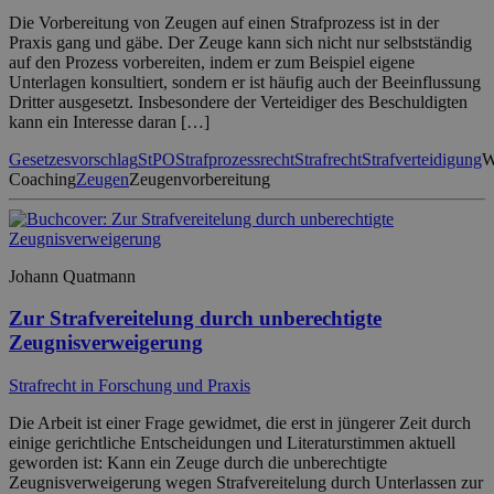
Die Vorbereitung von Zeugen auf einen Strafprozess ist in der
Praxis gang und gäbe. Der Zeuge kann sich nicht nur selbstständig
auf den Prozess vorbereiten, indem er zum Beispiel eigene
Unterlagen konsultiert, sondern er ist häufig auch der Beeinflussung
Dritter ausgesetzt. Insbesondere der Verteidiger des Beschuldigten
kann ein Interesse daran […]
Gesetzesvorschlag
StPO
Strafprozessrecht
Strafrecht
Strafverteidigung
W
Coaching
Zeugen
Zeugenvorbereitung
Johann Quatmann
Zur Strafvereitelung durch unberechtigte
Zeugnisverweigerung
Strafrecht in Forschung und Praxis
Die Arbeit ist einer Frage gewidmet, die erst in jüngerer Zeit durch
einige gerichtliche Entscheidungen und Literaturstimmen aktuell
geworden ist: Kann ein Zeuge durch die unberechtigte
Zeugnisverweigerung wegen Strafvereitelung durch Unterlassen zur