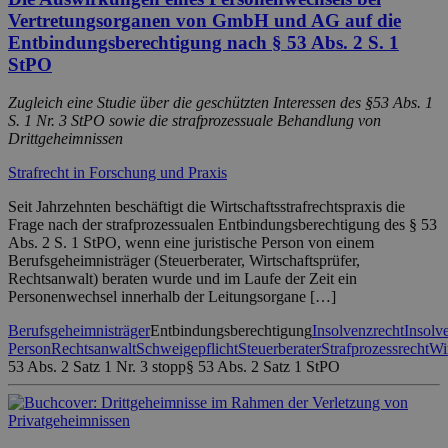
Vertretungsorganen von GmbH und AG auf die
Entbindungsberechtigung nach § 53 Abs. 2 S. 1
StPO
Zugleich eine Studie über die geschützten Interessen des §53 Abs. 1
S. 1 Nr. 3 StPO sowie die strafprozessuale Behandlung von
Drittgeheimnissen
Strafrecht in Forschung und Praxis
Seit Jahrzehnten beschäftigt die Wirtschaftsstrafrechtspraxis die
Frage nach der strafprozessualen Entbindungsberechtigung des § 53
Abs. 2 S. 1 StPO, wenn eine juristische Person von einem
Berufsgeheimnisträger (Steuerberater, Wirtschaftsprüfer,
Rechtsanwalt) beraten wurde und im Laufe der Zeit ein
Personenwechsel innerhalb der Leitungsorgane […]
Berufsgeheimnisträger
Entbindungsberechtigung
Insolvenzrecht
Insolv
Person
Rechtsanwalt
Schweigepflicht
Steuerberater
Strafprozessrecht
Wi
53 Abs. 2 Satz 1 Nr. 3 stopp
§ 53 Abs. 2 Satz 1 StPO