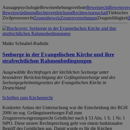
Aussagepsychologie
Beweiserhebungsverbote
Beweisrecht
Beweisverw
Beweiswürdigung
Rechtsvergleichung
Rechtswissenschaft
Türkisches
Zivilprozessrecht
Zeugenbeweis
Zeugenvernehmung
Zeugnisfähigkeit
Maike Schnabel-Rudisile
Seelsorge in der Evangelischen Kirche und ihre
strafrechtlichen Rahmenbedingungen
Ausgewählte Rechtsfragen der kirchlichen Seelsorge unter
besonderer Berücksichtigung der Gefängnisseelsorge und des
Seelsorgegeheimnisgesetzes der Evangelischen Kirche in
Deutschland
Schriften zum Kirchenrecht
Konkreter Anlass der Untersuchung war die Entscheidung des BGH
2006 im sog. Gefängnisseelsorger-Fall zum
Zeugnisverweigerungsrecht Geistlicher nach § 53 Abs. 1 S. 1 Nr. 1
StPO. Diese neuere Rechtsprechung geht von einem funktionalen
Begriff des Geistlichen aus. Damit wurde es für die Kirchen