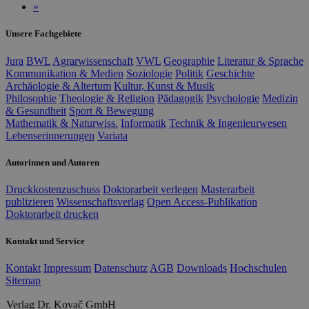
»
Unsere Fachgebiete
Jura
BWL
Agrarwissenschaft
VWL
Geographie
Literatur & Sprache
Kommunikation & Medien
Soziologie
Politik
Geschichte
Archäologie & Altertum
Kultur, Kunst & Musik
Philosophie
Theologie & Religion
Pädagogik
Psychologie
Medizin
& Gesundheit
Sport & Bewegung
Mathematik & Naturwiss.
Informatik
Technik & Ingenieurwesen
Lebenserinnerungen
Variata
Autorinnen und Autoren
Druckkostenzuschuss
Doktorarbeit verlegen
Masterarbeit
publizieren
Wissenschaftsverlag
Open Access-Publikation
Doktorarbeit drucken
Kontakt und Service
Kontakt
Impressum
Datenschutz
AGB
Downloads
Hochschulen
Sitemap
Verlag Dr. Kovač GmbH