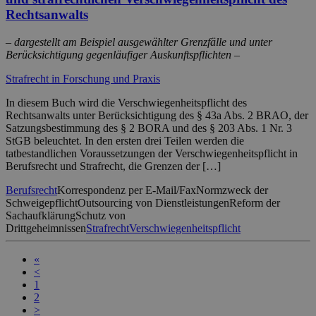
Rechtsanwalts
– dargestellt am Beispiel ausgewählter Grenzfälle und unter
Berücksichtigung gegenläufiger Auskunftspflichten –
Strafrecht in Forschung und Praxis
In diesem Buch wird die Verschwiegenheitspflicht des
Rechtsanwalts unter Berücksichtigung des § 43a Abs. 2 BRAO, der
Satzungsbestimmung des § 2 BORA und des § 203 Abs. 1 Nr. 3
StGB beleuchtet. In den ersten drei Teilen werden die
tatbestandlichen Voraussetzungen der Verschwiegenheitspflicht in
Berufsrecht und Strafrecht, die Grenzen der […]
Berufsrecht
Korrespondenz per E-Mail/Fax
Normzweck der
Schweigepflicht
Outsourcing von Dienstleistungen
Reform der
Sachaufklärung
Schutz von
Drittgeheimnissen
Strafrecht
Verschwiegenheitspflicht
«
<
1
2
>