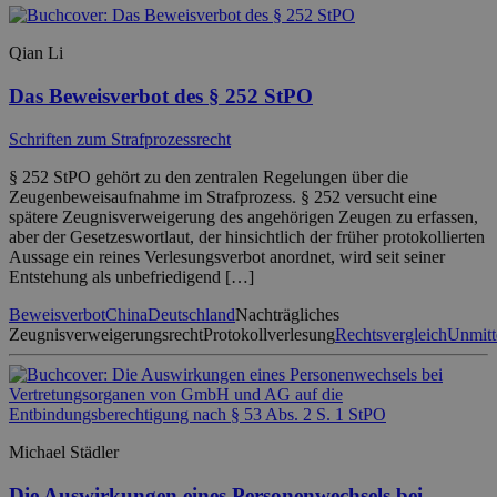
Qian Li
Das Beweisverbot des § 252 StPO
Schriften zum Strafprozessrecht
§ 252 StPO gehört zu den zentralen Regelungen über die
Zeugenbeweisaufnahme im Strafprozess. § 252 versucht eine
spätere Zeugnisverweigerung des angehörigen Zeugen zu erfassen,
aber der Gesetzeswortlaut, der hinsichtlich der früher protokollierten
Aussage ein reines Verlesungsverbot anordnet, wird seit seiner
Entstehung als unbefriedigend […]
Beweisverbot
China
Deutschland
Nachträgliches
Zeugnisverweigerungsrecht
Protokollverlesung
Rechtsvergleich
Unmitt
Michael Städler
Die Auswirkungen eines Personenwechsels bei